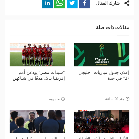
شارك المقال
مقالات ذات صلة
إعلان جدول مباريات "خليجي
"سيدات مصر" يودعن أمم
27" في جدة
إفريقيا بـ 15 هدفًا في شباكهن
منذ 20 ساعة
منذ يوم