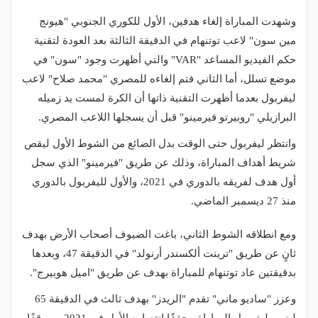
وشهدت المباراة إلغاء هدفين، الأول للكوري الجنوبي "هيونج
مين سون" لاعب توتنهام في الدقيقة الثالثة بعد العودة لتقنية
حكم الفيديو المساعد "VAR" والتي أظهرت وجود "سون" في
موضع تسلل، أما الثاني فتم إلغاءه للمصري "محمد صلاح" لاعب
ليفربول بعدما أظهرت التقنية ذاتها أن الكرة لمست يد زميله
البرازيلي "روبيرتو فيرمينو" قبل أن يسجلها اللاعب المصري.
وانتظر ليفربول حتى الوقت بدل الضائع من الشوط الأول ليقص
شريط أهداف المباراة، وذلك عن طريق "فيرمينو" الذي سجل
أول هدف لفريقه بالدوري في 2021، والأول لليفربول بالدوري
منذ 27 ديسمبر الماضي.
ومع انطلاقه الشوط الثاني، باغت الضيوف أصحاب الأرض بهدف
ثانٍ عن طريق "ترينت ألكسندر أرنولد" في الدقيقة 47، وبعدها
بدقيقتين عاد توتنهام للمباراة بهدف عن طريق "اميل هوبيرج".
وعزز "ساديو ماني" تقدم "الريدز" بهدف ثالث في الدقيقة 65