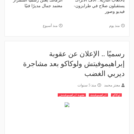
بالألعاب النارية.. آلاف الأتراك
الزمالك يعلن رسميًا استمرار
يستقبلون صلاح في طرابزون-
معتمد جمال مديرًا فنيًا
فيديو وصور
منذ يوم
منذ أسبوع
رسميًا .. الإعلان عن عقوبة
إبراهيموفيتش ولوكاكو بعد مشاجرة
ديربي الغضب
معتز محمد
منذ 5 سنوات
لوكاكو
ابراهيموفيتش
عقوبة ابراهيموفيتش