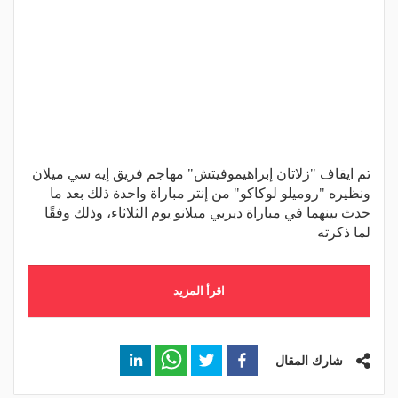
تم ايقاف "زلاتان إبراهيموفيتش" مهاجم فريق إيه سي ميلان
ونظيره "روميلو لوكاكو" من إنتر مباراة واحدة ذلك بعد ما
حدث بينهما في مباراة ديربي ميلانو يوم الثلاثاء، وذلك وفقًا
لما ذكرته
اقرأ المزيد
شارك المقال