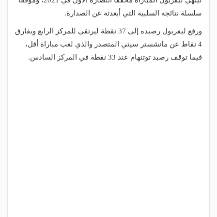
لينهي ليفربول المباراة محققًا انتصاره الأول في 2021، وموقفًا
سلسلة نتائجه السلبية التي أبعدته عن الصدارة.
ورفع ليفربول رصيده إلى 37 نقطة ليرتقي للمركز الرابع وبفارق
4 نقاط عن مانشستر سيتي المتصدر والذي لعب مباراة أقل،
فيما توقف رصيد توتنهام عند 33 نقطة في المركز السادس.