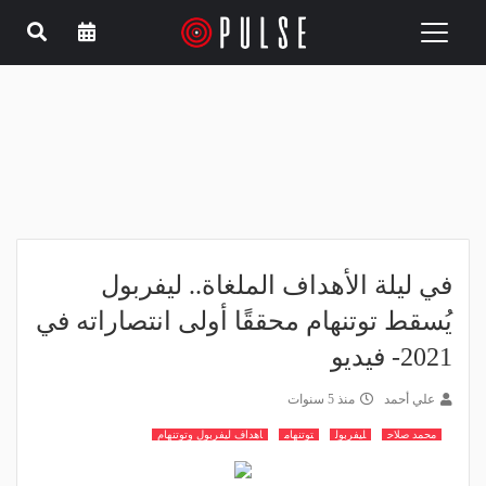
Toggle
navigation
في ليلة الأهداف الملغاة.. ليفربول
يُسقط توتنهام محققًا أولى انتصاراته في
2021- فيديو
علي أحمد
منذ 5 سنوات
محمد صلاح
ليفربول
توتنهام
اهداف ليفربول وتوتنهام