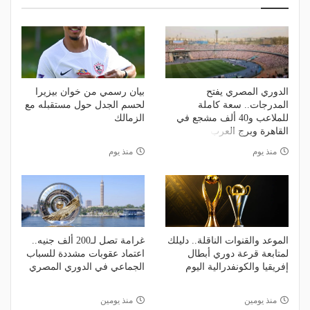
الدوري المصري يفتح
بيان رسمي من خوان بيزيرا
المدرجات.. سعة كاملة
لحسم الجدل حول مستقبله مع
للملاعب و40 ألف مشجع في
الزمالك
القاهرة وبرج العرب
منذ يوم
منذ يوم
الموعد والقنوات الناقلة.. دليلك
غرامة تصل لـ200 ألف جنيه..
لمتابعة قرعة دوري أبطال
اعتماد عقوبات مشددة للسباب
إفريقيا والكونفدرالية اليوم
الجماعي في الدوري المصري
منذ يومين
منذ يومين