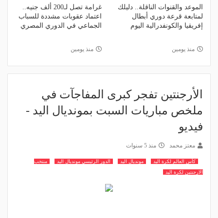
الموعد والقنوات الناقلة.. دليلك
غرامة تصل لـ200 ألف جنيه..
لمتابعة قرعة دوري أبطال
اعتماد عقوبات مشددة للسباب
إفريقيا والكونفدرالية اليوم
الجماعي في الدوري المصري
منذ يومين
منذ يومين
الأرجنتين تفجر كبرى المفاجآت في
ملخص مباريات السبت بمونديال اليد -
فيديو
معتز محمد
منذ 5 سنوات
كأس العالم لكرة اليد
مونديال اليد
الدور الرئيسي مونديال اليد
منتخب
الارجنتين لكرة اليد