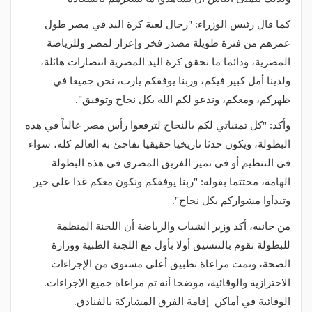
كما قال رئيس الوزراء: "رجال لعبة كرة اليد في مصر طول
عمرهم من فترة طويلة مصدر فخر وإعزاز لمصر وللرياضة
المصرية، ودائما ما تحقق كرة اليد المصرية انتصارات هائلة،
ولدينا أمل كبير فيكم، وربنا يوفقكم يارب، نحن جميعا في
ظهركم، ومعكم، وندعو لكم الله بكل نجاح وتوفيق".
وأكد: "كل تمنياتي لكم بالنجاح لترفعوا رأس مصر عالياً في هذه
البطولة، ويكون حدثا تاريخيا حقيقيا نفاجئ به العالم كله، سواء
في التنظيم أو في تميز الفريق المصري في هذه البطولة
الهامة، مختتما بقوله: "ربنا يوفقكم ونكون معكم غدا على خير
وتبدأوا مشواركم بكل نجاح".
من جانبه، أكد وزير الشباب والرياضة أن اللجنة المنظمة
للبطولة تقوم بالتنسيق أولا بأول مع اللجنة الطبية ووزارة
الصحة، وتمت مراعاة تطبيق أعلى مستوى من الإجراءات
الاحترازية والوقائية، موضحا أنه تم مراعاة جميع الإجراءات.
الوقائية في أماكن إقامة الفرق المشاركة بالفنادق.