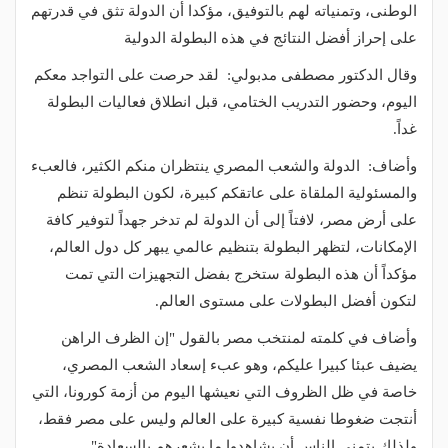
الوطنى، وتمنياته لهم بالتوفيق، مؤكدا أن الدولة تثق في قدرتهم
على إحراز أفضل النتائج في هذه البطولة الدولية
وقال الدكتور مصطفى مدبولي: لقد حرصت على التواجد معكم
اليوم، وحضور التدريب الختامي، قبل انطلاق فعاليات البطولة
غداً.
وأضاف: الدولة والشعب المصري ينتظران منكم الكثير، فالعبء
والمسئولية الملقاة على عاتقكم كبيرة، لكون البطولة تنظم
على أرض مصر، لافتاً إلى أن الدولة لم تدخر جهداً لتوفير كافة
الإمكانات، لتظهر البطولة بتنظيم عالمي يبهر كل دول العالم،
مؤكداً أن هذه البطولة ستخرج بفضل التجهيزات التي تمت
لتكون أفضل البطولات على مستوى العالم.
وأضاف في كلمته لمنتخب مصر بالقول "إن الظرف الراهن
يضيف عبئا كبيرا عليكم، وهو عبء إسعاد الشعب المصري،
خاصة في ظل الظروف التي نعيشها اليوم من أزمة كورونا، التي
أنتجت ضغوطا نفسية كبيرة على العالم وليس على مصر فقط،
ولذلك يتمنى الناس أن يشاهدوا ما يشعرهم بالسعادة"