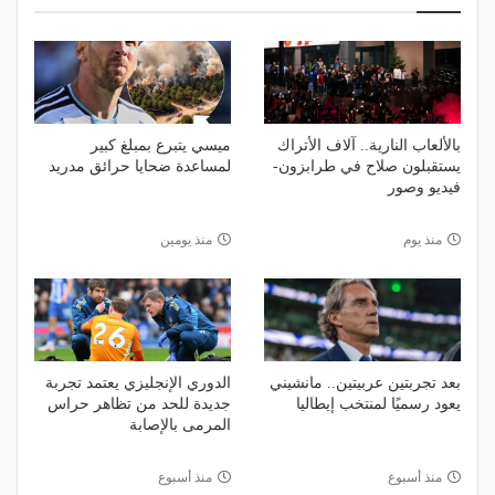
بالألعاب النارية.. آلاف الأتراك
ميسي يتبرع بمبلغ كبير
يستقبلون صلاح في طرابزون-
لمساعدة ضحايا حرائق مدريد
فيديو وصور
منذ يوم
منذ يومين
بعد تجربتين عربيتين.. مانشيني
الدوري الإنجليزي يعتمد تجربة
يعود رسميًا لمنتخب إيطاليا
جديدة للحد من تظاهر حراس
المرمى بالإصابة
منذ أسبوع
منذ أسبوع