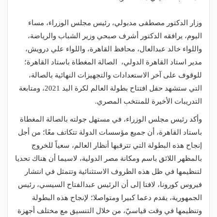
وزار الدكتور مصطفى مدبولي، رئيس مجلس الوزراء، مساء
اليوم، يرافقه الدكتور أشرف صبحي وزير الشباب والرياضة،
واللواء خالد عبدالعال، محافظ القاهرة، واللواء علي درويش،
مدير استاد القاهرة الدولي، الصالة المغطاة باستاد القاهرة؛
للوقوف على آخر الاستعدادات والتجهيزات النهائية بالصالة،
التي ستشهد حفل افتتاح بطولة العالم لكرة اليد 2021، ومتابعة
التدريبات الأخيرة للمنتخب المصري.
وأكد رئيس مجلس الوزراء، في مستهل جولته بالصالة المغطاة
باستاد القاهرة، أن جميع مؤسسات الدولة تتكاتف معًا؛ من أجل
إنجاح هذه البطولة التي تترقبها أنظار العالم، سعياً للخروج
بالمظهر اللائق باسم ومكانة مصر الدولية، لاسيما أن هناك تحديا
لتنظيمها في ظل هذه الظروف الاستثنائية وتتمثل في انتشار
فيروس كورونا، لافتا إلى أن الرئيس عبدالفتاح السيسي، رئيس
الجمهورية، يقدم دعما كبيرا ومتواصلا؛ لإنجاح هذه البطولة
وتنظيمها في وقت قياسيّ، من خلال التنسيق مع مختلف أجهزة