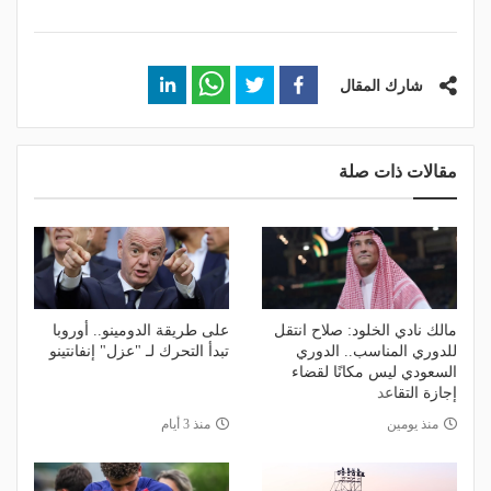
شارك المقال
مقالات ذات صلة
مالك نادي الخلود: صلاح انتقل
على طريقة الدومينو.. أوروبا
للدوري المناسب.. الدوري
تبدأ التحرك لـ "عزل" إنفانتينو
السعودي ليس مكانًا لقضاء
إجازة التقاعد
منذ يومين
منذ 3 أيام