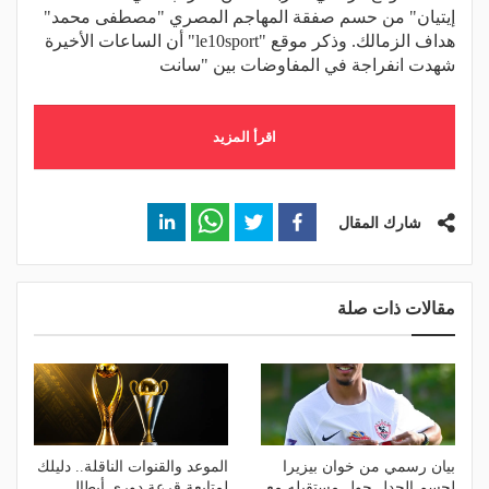
إيتيان" من حسم صفقة المهاجم المصري "مصطفى محمد"
هداف الزمالك. وذكر موقع "le10sport" أن الساعات الأخيرة
شهدت انفراجة في المفاوضات بين "سانت
اقرأ المزيد
شارك المقال
مقالات ذات صلة
بيان رسمي من خوان بيزيرا
الموعد والقنوات الناقلة.. دليلك
لحسم الجدل حول مستقبله مع
لمتابعة قرعة دوري أبطال