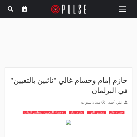
Toggle
navigation
حازم إمام وحسام غالي "نائبين بالتعيين"
في البرلمان
علي أحمد
منذ 5 سنوات
حسام غالي
مجلس النواب
حازم امام
الاعضاء المعينين بمجلس النواب