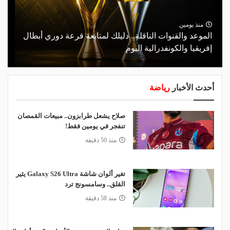
منذ يومين
الموعد والقنوات الناقلة.. دليلك لمتابعة قرعة دوري أبطال
إفريقيا والكونفدرالية اليوم
أحدث الأخبار
رياضة
صلاح يشعل طرابزون.. مبيعات القمصان
تنفجر في يومين فقط!
منذ 50 دقيقة
تغير ألوان شاشة Galaxy S26 Ultra يثير
القلق.. وسامسونج ترد
منذ 58 دقيقة