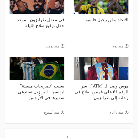
الاتحاد يعلن رحيل فابينيو
في معقل طرابزون.. موعد
حفل توقيع صلاح الليلة
منذ يوم
منذ يومين
هوس وصل لـ "ATM".. سر
بسبب "تصريحات مسيئة"
الرقم 61 على قميص صلاح في
لرئيسها.. البرازيل تستدعي
رحلته إلى طرابزون
سفيرها في الأرجنتين
منذ 3 أيام
منذ أسبوع