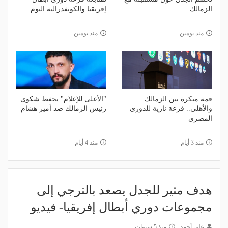
الزمالك
إفريقيا والكونفدرالية اليوم
منذ يومين
منذ يومين
قمة مبكرة بين الزمالك
"الأعلى للإعلام" يحفظ شكوى
والأهلي.. قرعة نارية للدوري
رئيس الزمالك ضد أمير هشام
المصري
منذ 3 أيام
منذ 4 أيام
هدف مثير للجدل يصعد بالترجي إلى
مجموعات دوري أبطال إفريقيا- فيديو
علي أحمد
منذ 5 سنوات