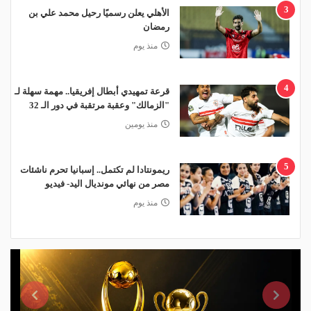
3
الأهلي يعلن رسميًا رحيل محمد علي بن
رمضان
منذ يوم
4
قرعة تمهيدي أبطال إفريقيا.. مهمة سهلة لـ
"الزمالك" وعقبة مرتقبة في دور الـ 32
منذ يومين
5
ريمونتادا لم تكتمل.. إسبانيا تحرم ناشئات
مصر من نهائي مونديال اليد- فيديو
منذ يوم