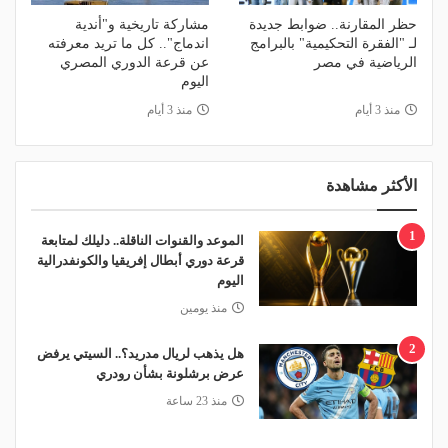
حظر المقارنة.. ضوابط جديدة
مشاركة تاريخية و"أندية
لـ "الفقرة التحكيمية" بالبرامج
اندماج".. كل ما تريد معرفته
الرياضية في مصر
عن قرعة الدوري المصري
اليوم
منذ 3 أيام
منذ 3 أيام
الأكثر مشاهدة
1
الموعد والقنوات الناقلة.. دليلك لمتابعة
قرعة دوري أبطال إفريقيا والكونفدرالية
اليوم
منذ يومين
2
هل يذهب لريال مدريد؟.. السيتي يرفض
عرض برشلونة بشأن رودري
منذ 23 ساعة