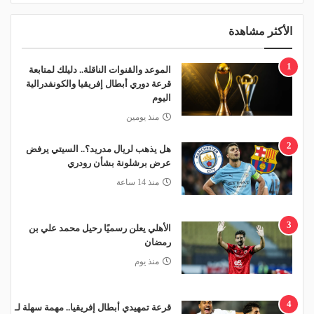
الأكثر مشاهدة
1
الموعد والقنوات الناقلة.. دليلك لمتابعة
قرعة دوري أبطال إفريقيا والكونفدرالية
اليوم
منذ يومين
2
هل يذهب لريال مدريد؟.. السيتي يرفض
عرض برشلونة بشأن رودري
منذ 14 ساعة
3
الأهلي يعلن رسميًا رحيل محمد علي بن
رمضان
منذ يوم
4
قرعة تمهيدي أبطال إفريقيا.. مهمة سهلة لـ