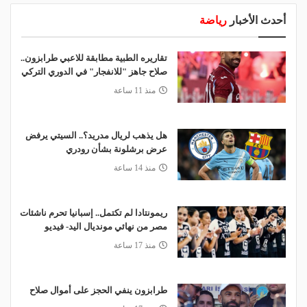
أحدث الأخبار
رياضة
تقاريره الطبية مطابقة للاعبي طرابزون..
صلاح جاهز "للانفجار" في الدوري التركي
منذ 11 ساعة
هل يذهب لريال مدريد؟.. السيتي يرفض
عرض برشلونة بشأن رودري
منذ 14 ساعة
ريمونتادا لم تكتمل.. إسبانيا تحرم ناشئات
مصر من نهائي مونديال اليد- فيديو
منذ 17 ساعة
طرابزون ينفي الحجز على أموال صلاح