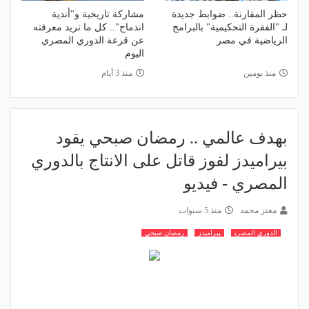
حظر المقارنة.. ضوابط جديدة
مشاركة تاريخية و"أندية
لـ "الفقرة التحكيمية" بالبرامج
اندماج".. كل ما تريد معرفته
الرياضية في مصر
عن قرعة الدوري المصري
اليوم
منذ يومين
منذ 3 أيام
بهدف عالمي .. رمضان صبحي يقود
بيراميدز لفوز قاتل على الانتاج بالدوري
المصري - فيديو
معتز محمد
منذ 5 سنوات
الدوري المصري
بيراميدز
رمضان صبحي