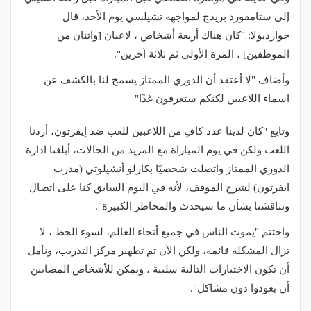
إلى ستامفورد بريدج لمواجهة تشيلسي يوم الأحد، قال
جوارديولا: "كان هناك أربعة أشخاص ، لاعبان [واثنان من
الموظفين] ، المرة الأولى ثم ثلاثة آخرين".
وأضاف "لا أعتقد أن الدوري الممتاز يسمح لنا بالكشف عن
اسماء اللاعبين لكنكم ستعرفون غدًا"
وتابع "كان لدينا عدد كافٍ من اللاعبين للعب ضد إيفرتون، أردنا
اللعب ولكن في يوم المباراة مع المزيد من الحالات، أبلغنا ادارة
الدوري الممتاز واتصلت شخصيًا بكارلو أنشيلوتي (مدرب
ايفرتون) لشرح الموقف، لأنه في اليوم السابق كنا على اتصال
وتناقشنا بشأن ما سيحدث والمخاطر الكبيرة".
واختتم "يموت الناس في جميع أنحاء العالم، لسوء الحظ ، لا
تزال المشكلة قائمة، ولكن الآن تم تطهير مركز التدريب، ونأمل
أن تكون الاختبارات التالية سلبية ، ويمكن للأشخاص المصابين
أن يعودوا دون مشاكل".