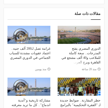
مقالات ذات صلة
الدوري المصري يفتح
غرامة تصل لـ200 ألف جنيه..
المدرجات.. سعة كاملة
اعتماد عقوبات مشددة للسباب
للملاعب و40 ألف مشجع في
الجماعي في الدوري المصري
القاهرة وبرج العرب
منذ 20 ساعة
منذ يومين
حظر المقارنة.. ضوابط جديدة
مشاركة تاريخية و"أندية
لـ "الفقرة التحكيمية" بالبرامج
اندماج".. كل ما تريد معرفته