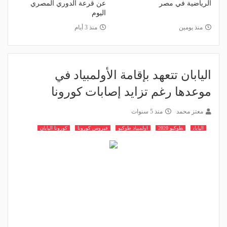
الرياضية في مصر
عن قرعة الدوري المصري
اليوم
منذ يومين
منذ 3 أيام
اليابان تتعهد بإقامة الأولمبياد في
موعدها رغم تزايد إصابات كورونا
معتز محمد
منذ 5 سنوات
اليابان
طوكيو 2020
اولمبياد طوكيو
فيروس كورونا
كورونا اليابان