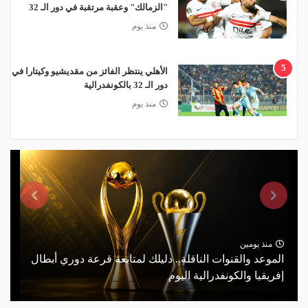
"الزمالك" وعقبة مرتقبة في دور الـ 32
منذ يوم
5
الأهلي ينتظر الفائز من مقديشيو وكيتارا في
دور الـ 32 بالكونفدرالية
منذ يوم
منذ يومين
الموعد والقنوات الناقلة.. دليلك لمتابعة قرعة دوري أبطال
إفريقيا والكونفدرالية اليوم