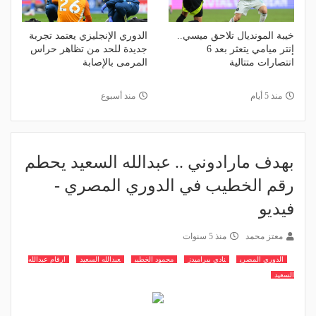
خيبة المونديال تلاحق ميسي..
الدوري الإنجليزي يعتمد تجربة
إنتر ميامي يتعثر بعد 6
جديدة للحد من تظاهر حراس
انتصارات متتالية
المرمى بالإصابة
منذ 5 أيام
منذ أسبوع
بهدف مارادوني .. عبدالله السعيد يحطم
رقم الخطيب في الدوري المصري -
فيديو
معتز محمد
منذ 5 سنوات
الدوري المصري
نادي بيراميدز
محمود الخطيب
عبدالله السعيد
ارقام عبدالله
السعيد