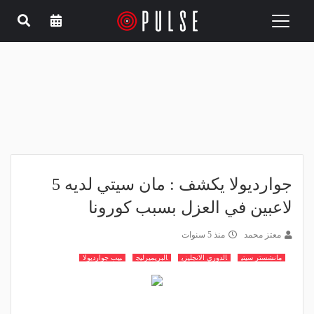
Toggle
navigation
جوارديولا يكشف : مان سيتي لديه 5
لاعبين في العزل بسبب كورونا
معتز محمد
منذ 5 سنوات
مانشستر سيتي
الدوري الانجليزي
البريميرليج
بيب جوارديولا