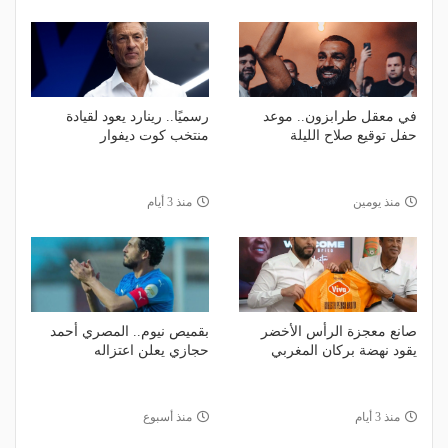
في معقل طرابزون.. موعد
رسميًا.. رينارد يعود لقيادة
حفل توقيع صلاح الليلة
منتخب كوت ديفوار
منذ يومين
منذ 3 أيام
صانع معجزة الرأس الأخضر
بقميص نيوم.. المصري أحمد
يقود نهضة بركان المغربي
حجازي يعلن اعتزاله
منذ 3 أيام
منذ أسبوع