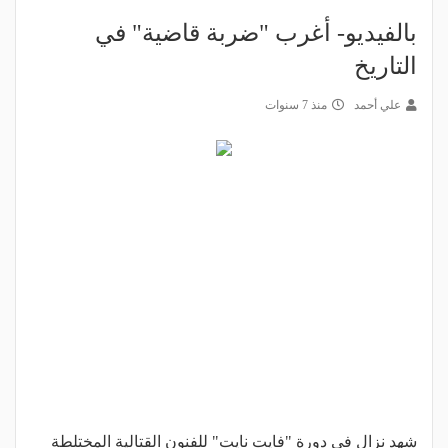
بالفيديو- أغرب "ضربة قاضية" في
التاريخ
علي أحمد
منذ 7 سنوات
شهد نزال في دورة "فايت نايت" للفنون القتالية المختلطة