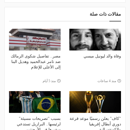
مقالات ذات صلة
وفاة والد ليونيل ميسي
مصر.. تفاصيل شكوى الزمالك
ضد تامر عبدالحميد وهديل البنا
إلى الأعلى للإعلام
منذ 4 ساعات
منذ 5 أيام
"كاف" يعلن رسميًا موعد قرعة
بسبب "تصريحات مسيئة"
دوري أبطال إفريقيا
لرئيسها.. البرازيل تستدعي
والكونفدرالية
سفيرها في الأرجنتين