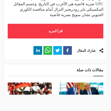
UFC ضربة قاضية هي الأغرب في التاريخ. وحسم المقاتل
المكسيكي ياير رودريجيز النزال أمام منافسه الكوري
الجنوبي تشان سونج بضربة قاضية
اقرأ المزيد
شارك المقال
مقالات ذات صلة
رئيس فيفا طلب مساعدته..
دراما صفقة صلاح تتواصل.. نادٍ
هاتف ترامب "يُغلَق" في وجه
أوروبي كبير يدخل على الخط