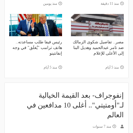
منذ 11 دقيقة
منذ يومين
مصر.. تفاصيل شكوى الزمالك
رئيس فيفا طلب مساعدته..
ضد تامر عبدالحميد وهديل البنا
هاتف ترامب "يُغلَق" في وجه
إلى الأعلى للإعلام
إنفانتينو
منذ 5 أيام
منذ 5 أيام
إنفوجراف- بعد القيمة الخيالية
لـ"أومتيتي".. أغلى 10 مدافعين في
العالم
منذ 7 سنوات