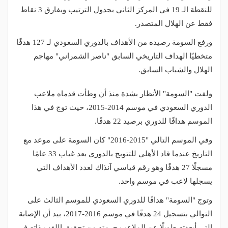
للنقطة الـ 19 في المركز الثاني بجدول الترتيب وبفارق 3 نقاط
فقط عن الهلال المتصدر.
ورفع السومة رصيده من الأهداف بالدوري السعودي لـ 127 هدفًا
متخطيًا الهداف التاريخي السابق "ناصر الشمراني" مهاجم
الهلال والشباب السابق.
ولفت "السومة" الأنظار بشدة منذ أن وطأت قدماه ملاعب
الدوري السعودي في موسم 2014-2015، حيث توج في هذا
الموسم هدافًا للدوري برصيد 22 هدفًا.
وفي الموسم التالي "2015-2016" كان السومة على موعد مع
التاريخ عندما قاد الأهلي للتتويج بالدوري بعد غياب 33 عامًا
مسجلًا 27 هدفًا وهو رقم قياسي آنذاك لعدد الأهداف التي
يسجلها لاعب في موسم واحد.
وتوج "السومة" هدافًا للدوري السعودي للموسم الثالث على
التوالي بتسجيل 24 هدفًا في موسم 2016-2017، بيد أن الإصابة
التي أبعدته طويلًا عن الملاعب حرمته من تحقيق اللقب ذاته في