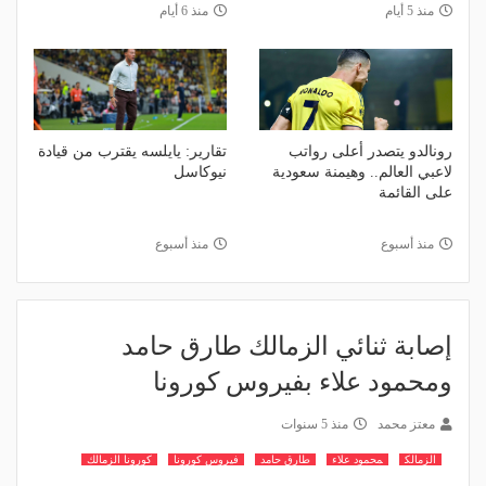
منذ 5 أيام
منذ 6 أيام
رونالدو يتصدر أعلى رواتب
تقارير: يايلسه يقترب من قيادة
لاعبي العالم.. وهيمنة سعودية
نيوكاسل
على القائمة
منذ أسبوع
منذ أسبوع
إصابة ثنائي الزمالك طارق حامد
ومحمود علاء بفيروس كورونا
معتز محمد
منذ 5 سنوات
الزمالك
محمود علاء
طارق حامد
فيروس كورونا
كورونا الزمالك