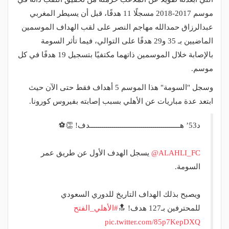
موسم 2017-2018 مسجلًا 11 هدفًا، قبل أن يسيطر المغربي
عبدالرزاق حمدالله مهاجم النصر على لقب الهداف الموسمين
الماضيين بـ 35 و29 هدفًا على التوالي، فيما تأثر السومة
بالإصابة خلال الموسمين ذاتهما مكتفيًا بتسجيل 19 هدفًا في كل
موسم.
وسجل "السومة" هذا الموسم 5 أهداف فقط حتى الآن حيث
ابتعد عدة مباريات عن الأهلي بسبب إصابته بفيروس كورونا.
د53’ هــــــــــــــــــــــــــــــــــــــــــــدف! 👏⚽️
@ALAHLI_FC
⁩ يسجل الهدف الأول عن طريق عمر
السومة.
ويصبح بذلك الهداف التاريخ للدوري السعودي
للمحترفين بـ127 هدف! 🔝
#الأهلي_الفتح
pic.twitter.com/85p7KepDXQ