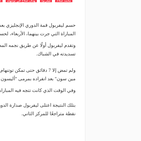
محمد صلاح
ليفربول
هدف صلاح في توتنهام
ا
المباراة التي جرت بينهما، الأربعاء، لحساب 
تسديدته في الشباك.
ولم تمض إلا 7 دقائق حتى تمكن
مين سون" بعد انفراده بمرمى "أليسون بي
وفي الوقت الذي كانت تتجه فيه المباراة 
نقطة متراجعًا للمركز الثاني.