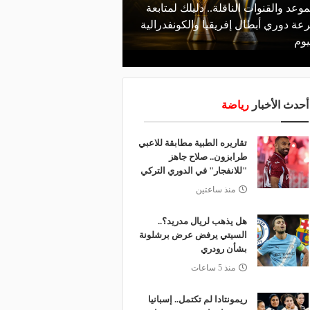
موعد والقنوات الناقلة.. دليلك لمتابعة
منذ يوم
عة دوري أبطال إفريقيا والكونفدرالية
قرعة تمهيدي أبطال إفريق
يوم
لـ "الزمالك" وعقبة مرتقبة 
أحدث الأخبار
رياضة
تقاريره الطبية مطابقة للاعبي
طرابزون.. صلاح جاهز
"للانفجار" في الدوري التركي
منذ ساعتين
هل يذهب لريال مدريد؟..
السيتي يرفض عرض برشلونة
بشأن رودري
منذ 5 ساعات
ريمونتادا لم تكتمل.. إسبانيا