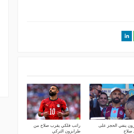
ون ينفي الحجز على
راتب فلكي يقرب صلاح من
 صلاح
طرابزون التركي