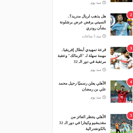
منذ يوم
2
هل يذهب لريال مدريد؟..
السيتي يرفض عرض برشلونة
بشأن رودري
منذ 5 ساعات
3
قرعة تمهيدي أبطال إفريقيا..
مهمة سهلة لـ "الزمالك" وعقبة
مرتقبة في دور الـ 32
منذ يوم
4
الأهلي يعلن رسميًا رحيل محمد
علي بن رمضان
منذ يوم
5
الأهلي ينتظر الفائز من
مقديشيو وكيتارا في دور الـ 32
بالكونفدرالية