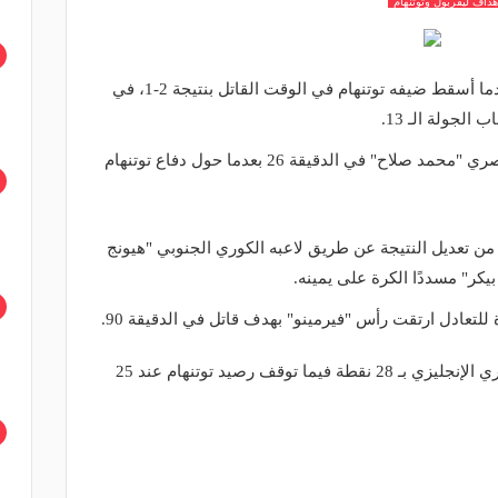
هداف ليفربول وتوتنهام
حسم ليفربول قمة الدوري الإنجليزي بعدما أسقط ضيفه توتنهام في الوقت القاتل بنتيجة 2-1، في
الجولة الـ 13.
وتقدم ليفربول أولًا عن طريق نجمه المصري "محمد صلاح" في الدقيقة 26 بعدما حول دفاع توتنهام
 توتنهام من تعديل النتيجة عن طريق لاعبه الكوري الجنوبي "هيونج
كر" مسددًا الكرة على يمينه.
للتعادل ارتقت رأس "فيرمينو" بهدف قاتل في الدقيقة 90.
بتلك النتيجة اعتلى ليفربول صدارة الدوري الإنجليزي بـ 28 نقطة فيما توقف رصيد توتنهام عند 25