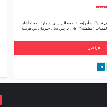
صابة نيمار
حديثًا بشأن إصابة نجمه البرازيلي "نيمار" ، حيث أشار
 المصاب "مطمئنة". عانى باريس سان جيرمان من هزيمة
اقرأ المزيد