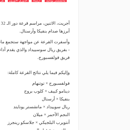
مانشستر يونايتد
ارسنال
الدوري الاوروبي
قرع
أ
أبرزها صدام بنفيكا وأرسنال.
وأسفرت القرعة عن مواجهة ستجمع مانشست
- بفريق ريال سوسييداد والذي يقدم أداء 
فريق فولفسبورج.
وإليكم فيما يلي نتائج القرعة كاملة:
فولفسبورج × توتنهام
دينامو كييف × كلوب بروج
بنفيكا × أرسنال
ريال سوييداد × مانشستر يونايتد
النجم الأحمر × ميلان
أنتويرب البلجيكي × جلاسكو رينجرز