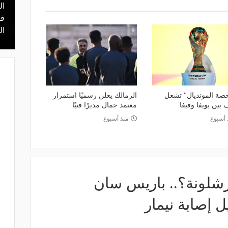
ال
منذ 20 ساعة
 محمد علي بن
هل يذهب لريال مدريد؟.. السيتي يرفض
قر
عرض برشلونة بشأن رودري
ال
ة المونديال" تشعل
الزمالك يعلن رسميًا استمرار
 بين يويفا وفيفا
معتمد جمال مديرًا فنيًا
 أسبوع
منذ أسبوع
شلونة؟.. باريس سان
 إصابة نيمار