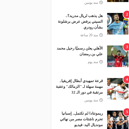
منذ يومين
2
هل يذهب لريال مدريد؟..
السيتي يرفض عرض برشلونة
بشأن رودري
منذ 20 ساعة
3
الأهلي يعلن رسميًا رحيل محمد
علي بن رمضان
منذ يوم
4
قرعة تمهيدي أبطال إفريقيا..
مهمة سهلة لـ "الزمالك" وعقبة
مرتقبة في دور الـ 32
منذ يومين
5
ريمونتادا لم تكتمل.. إسبانيا
تحرم ناشئات مصر من نهائي
مونديال اليد- فيديو