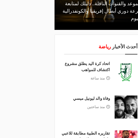
موعد والقنوات الناقلة.. دليلك لمتابعة
منذ يوم
عة دوري أبطال إفريقيا والكونفدرالية
الأهلي يعلن رسميًا رحيل
يوم
رمضان
أحدث الأخبار
رياضة
اتحاد كرة اليد يطلق مشروع
اكتشاف للمواهب
منذ ساعة
وفاة والد ليونيل ميسي
منذ ساعتين
تقاريره الطبية مطابقة للاعبي