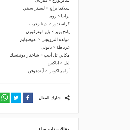
سالزبورج × فياريال
سلافيا براج × ليستر سيتي
براجا × روما
كراسندور × دينا زغرب
يانج بويز × باير ليفركوزن
مولده النرويجي × هوفنهايم
غرناطة × نابولي
مكابي تل أبيب × شاختار دونيتسك
ليل × أياكس
أولمبياكوس × آيندهوفن
شارك المقال
منذ يومين
مقالات ذات صلة