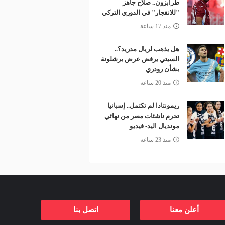
طرابزون.. صلاح جاهز
"للانفجار" في الدوري التركي
منذ 17 ساعة
هل يذهب لريال مدريد؟..
السيتي يرفض عرض برشلونة
بشأن رودري
منذ 20 ساعة
ريمونتادا لم تكتمل.. إسبانيا
تحرم ناشئات مصر من نهائي
مونديال اليد- فيديو
منذ 23 ساعة