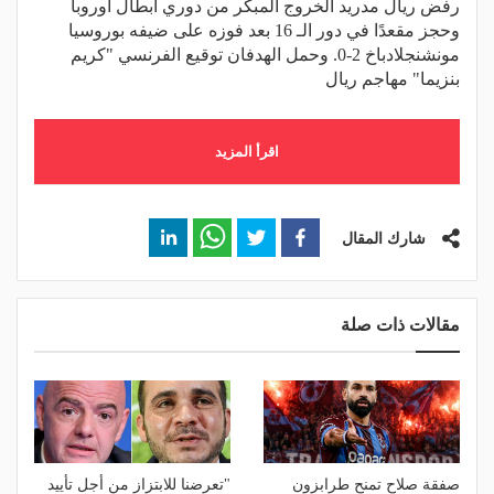
رفض ريال مدريد الخروج المبكر من دوري أبطال أوروبا
وحجز مقعدًا في دور الـ 16 بعد فوزه على ضيفه بوروسيا
مونشنجلادباخ 2-0. وحمل الهدفان توقيع الفرنسي "كريم
بنزيما" مهاجم ريال
اقرأ المزيد
شارك المقال
مقالات ذات صلة
صفقة صلاح تمنح طرابزون
"تعرضنا للابتزاز من أجل تأييد