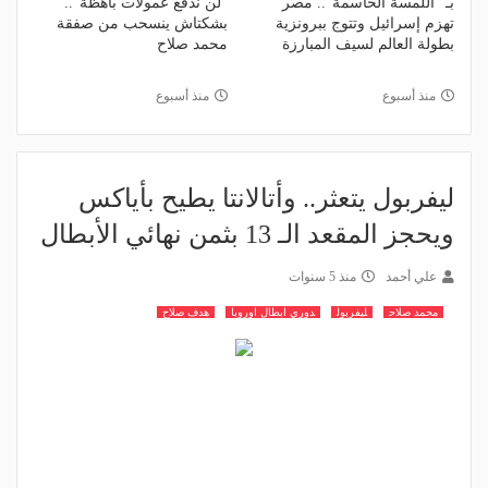
بـ "اللمسة الحاسمة".. مصر
"لن ندفع عمولات باهظة"..
تهزم إسرائيل وتتوج ببرونزية
بشكتاش ينسحب من صفقة
بطولة العالم لسيف المبارزة
محمد صلاح
منذ أسبوع
منذ أسبوع
ليفربول يتعثر.. وأتالانتا يطيح بأياكس
ويحجز المقعد الـ 13 بثمن نهائي الأبطال
علي أحمد
منذ 5 سنوات
محمد صلاح
ليفربول
دوري ابطال اوروبا
هدف صلاح