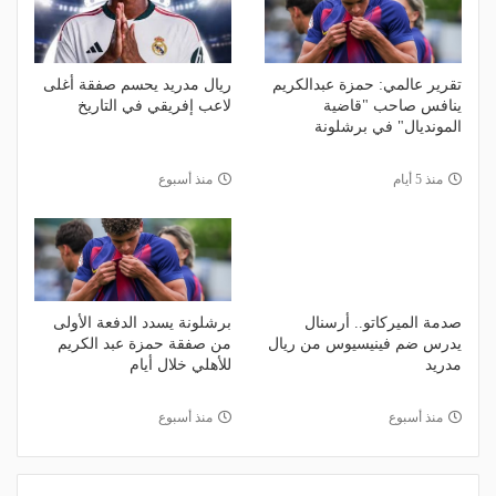
تقرير عالمي: حمزة عبدالكريم
ريال مدريد يحسم صفقة أغلى
ينافس صاحب "قاضية
لاعب إفريقي في التاريخ
المونديال" في برشلونة
منذ 5 أيام
منذ أسبوع
صدمة الميركاتو.. أرسنال
برشلونة يسدد الدفعة الأولى
يدرس ضم فينيسيوس من ريال
من صفقة حمزة عبد الكريم
مدريد
للأهلي خلال أيام
منذ أسبوع
منذ أسبوع