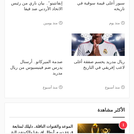
سبور أعلى قيمة سوقية في
إنفانتينو".. بيان ناري من رئيس
تاريخه
الاتحاد الأردني ضد فيفا
منذ يوم
منذ يومين
ريال مدريد يحسم صفقة أغلى
صدمة الميركاتو.. أرسنال
لاعب إفريقي في التاريخ
يدرس ضم فينيسيوس من ريال
مدريد
منذ أسبوع
منذ أسبوع
الأكثر مشاهدة
1
الموعد والقنوات الناقلة.. دليلك لمتابعة
قرعة دوري أبطال إفريقيا والكونفدرالية