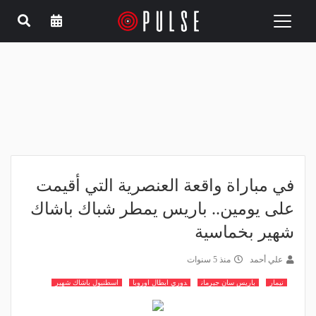
Toggle
navigation
في مباراة واقعة العنصرية التي أقيمت
على يومين.. باريس يمطر شباك باشاك
شهير بخماسية
علي أحمد
منذ 5 سنوات
نيمار
باريس سان جيرمان
دوري ابطال اوروبا
اسطنبول باشاك شهير