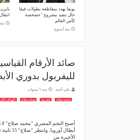
منذ يوم
منذ يومين
وعد والقنوات الناقلة.. دليلك لمتابعة
مالك نادي الخلود: صلاح ا
يويفا يهدد بمقاطعة بطولات فيفا
بايرن
حال تنفيذ مشروع "خصخصة
انتقال
عة دوري أبطال إفريقيا والكونفدرالية
المناسب.. الدوري السعود
كأس العالم
وم
لقضاء إجازة التقاعد
منذ
منذ أسبوع
صائد الأرقام القياسي
لليفربول بدوري الأب
علي أحمد
منذ 5 سنوات
محمد صلاح
ليفربول
هدف صلاح
الهداف التار
أصبح النجم المصري "محمد صلاح" لاعب
أبطال أور
الأخيرة من