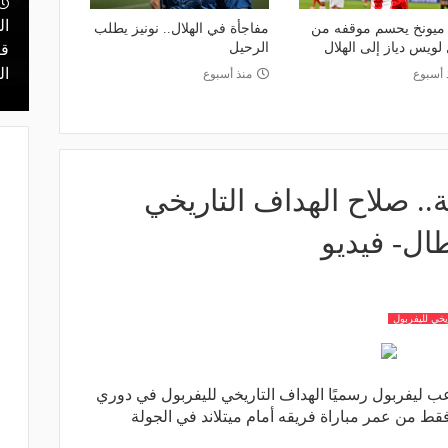
نتقل للدوري
ال
 ميونخ يحسم موقفه من
منذ 19 ساعة
مفاجأة في الهلال.. نونيز يطلب
 لويس دياز إلى الهلال
الرحيل
ي ليس مكانًا
قرعة تمهيدي أبطال إفريقيا.. مهمة سهلة
قر
لـ "الزمالك" وعقبة مرتقبة في دور الـ 32
ال
 أسبوع
منذ أسبوع
ة.. صلاح الهداف التاريخي
طال- فيديو
يخي لليفربول
 ليفربول رسميًا الهداف التاريخي لليفربول في دوري
وبا. وانتظر "صلاح" 55 ثانية فقط من عمر مباراة فريقه أمام ميتلاند في الجولة