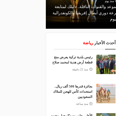
منذ يوم
منذ يومين
موعد والقنوات الناقلة.. دليلك لمتابعة
مالك نادي الخلود: صلاح ا
عة دوري أبطال إفريقيا والكونفدرالية
المناسب.. الدوري السعود
يوم
لقضاء إجازة التقاعد
أحدث الأخبار
رياضة
رئيس بلدية تركية يعرض منح
قطعة أرض هدية لمحمد صلاح
منذ 22 دقيقة
بجائزة قدرها 500 ألف ريال..
استحداث كأس للهجن للملاك
السعوديين
منذ ساعة
الأهلي يعلن رسميًا رحيل محمد