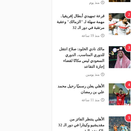
منذ يوم
2
قرعة تمهيدي أبطال إفريقيا..
مهمة سهلة لـ "الزمالك" وعقبة
مرتقبة في دور الـ 32
منذ 19 ساعة
3
مالك نادي الخلود: صلاح انتقل
للدوري المناسب.. الدوري
السعودي ليس مكانًا لقضاء
إجازة التقاعد
منذ يومين
4
الأهلي يعلن رسميًا رحيل محمد
علي بن رمضان
منذ 11 ساعة
5
الأهلي ينتظر الفائز من
مقديشيو وكيتارا في دور الـ 32
بالكونفدرالية