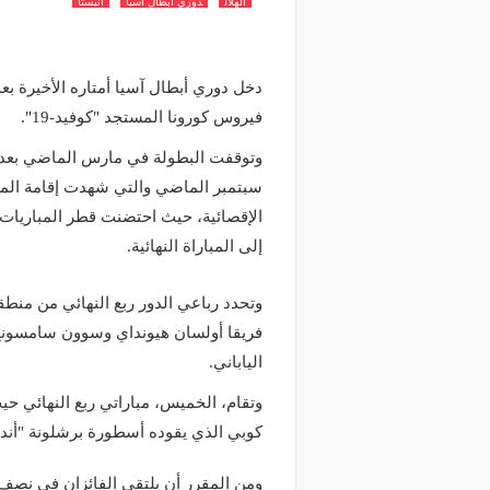
الهلال
دوري ابطال اسيا
انيستا
دخل دوري أبطال آسيا أمتاره الأخيرة ب
فيروس كورونا المستجد "كوفيد-19".
وتوقفت البطولة في مارس الماضي بعد ت
سبتمبر الماضي والتي شهدت إقامة المبا
الإقصائية، حيث احتضنت قطر المباريات 
إلى المباراة النهائية.
وتحدد رباعي الدور ربع النهائي من منطقة
فريقا أولسان هيونداي وسوون سامسونج 
الياباني.
وتقام، الخميس، مباراتي ربع النهائي 
كوبي الذي يقوده أسطورة برشلونة "أن
ومن المقرر أن يلتقي الفائزان في نصف 