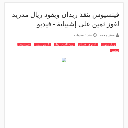
فينسيوس ينقذ زيدان ويقود ريال مدريد
لفوز ثمين على إشبيلية - فيديو
معتز محمد
منذ 5 سنوات
ريال مدريد
الدوري الاسباني
زين الدين زيدان
كريم بنزيما
فينيسيوس
جونيور