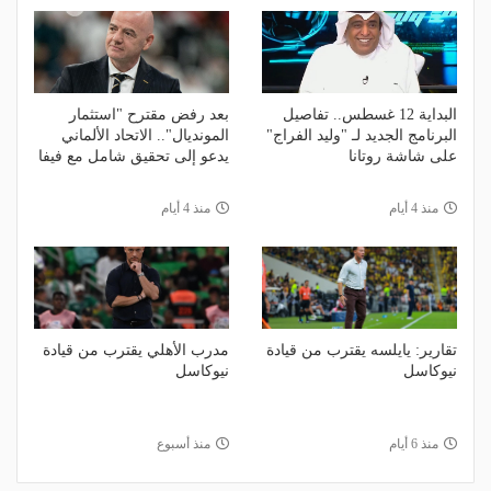
البداية 12 غسطس.. تفاصيل
بعد رفض مقترح "استثمار
البرنامج الجديد لـ "وليد الفراج"
المونديال".. الاتحاد الألماني
على شاشة روتانا
يدعو إلى تحقيق شامل مع فيفا
منذ 4 أيام
منذ 4 أيام
تقارير: يايلسه يقترب من قيادة
مدرب الأهلي يقترب من قيادة
نيوكاسل
نيوكاسل
منذ 6 أيام
منذ أسبوع