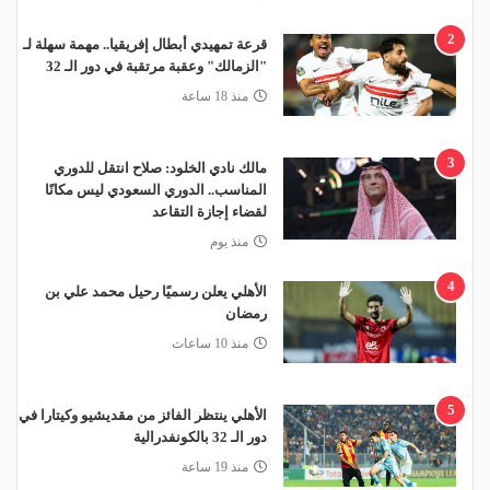
2
قرعة تمهيدي أبطال إفريقيا.. مهمة سهلة لـ
"الزمالك" وعقبة مرتقبة في دور الـ 32
منذ 18 ساعة
3
مالك نادي الخلود: صلاح انتقل للدوري
المناسب.. الدوري السعودي ليس مكانًا
لقضاء إجازة التقاعد
منذ يوم
4
الأهلي يعلن رسميًا رحيل محمد علي بن
رمضان
منذ 10 ساعات
5
الأهلي ينتظر الفائز من مقديشيو وكيتارا في
دور الـ 32 بالكونفدرالية
منذ 19 ساعة