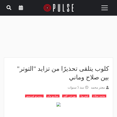
Toggle
navigation
كلوب يتلقى تحذيرًا من تزايد "التوتر"
بين صلاح وماني
معتز محمد
منذ 5 سنوات
محمد صلاح
ليفربول
يورجن كلوب
ساديو ماني
روبرتو فيرمينو