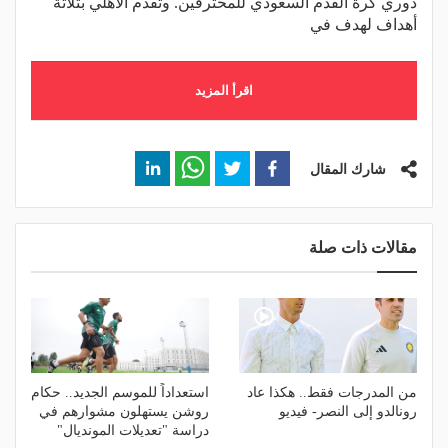
دوري كرة القدم السعودي للمحترفين. وتقدم الأهلي بثلاثة
أهداف لهدف في
اقرأ المزيد
شارك المقال
مقالات ذات صلة
من المدرجات فقط.. هكذا عاد
استعداداً للموسم الجديد.. حكام
رونالدو إلى النصر- فيديو
روشن يستهلون مشوارهم في
دراسة "تعديلات المونديال"