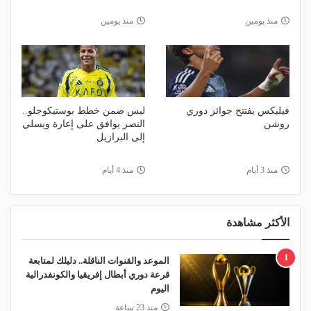
منذ يومين
منذ يومين
فيليكس يفتتح جوائز دوري
ليس ضمن خطط بوستيكوجلو..
روشن
النصر يوافق على إعارة ويسلي
إلى البرازيل
منذ 3 أيام
منذ 4 أيام
الأكثر مشاهدة
1
الموعد والقنوات الناقلة.. دليلك لمتابعة
قرعة دوري أبطال إفريقيا والكونفدرالية
اليوم
منذ 23 ساعة