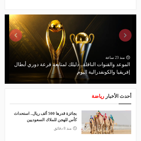
منذ 23 ساعة
الموعد والقنوات الناقلة.. دليلك لمتابعة قرعة دوري أبطال
إفريقيا والكونفدرالية اليوم
أحدث الأخبار
رياضة
بجائزة قدرها 500 ألف ريال.. استحداث
كأس للهجن للملاك السعوديين
منذ 8 دقائق