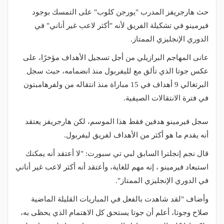
حث هارجريفز المدرب "يورجن كلوب" على التمسك بوجود
فيرمينو في تشكيلة الفريق لأنه "أكثر لاعب غير أناني" في
الدوري الإنجليزي الممتاز.
عانى المهاجم البرازيلي من أجل تسجيل الأهداف مؤخرًا، على
عكس جوتا الذي تألق مع لليفربول منذ انضمامه، حيث سجل
البرتغالي 9 أهداف في 15 مباراة منذ انتقاله من ولفرهامبتون
في فترة الانتقالات الصيفية.
سجل فيرمينو هدفين فقط هذا الموسم، لكن هارجريفز يعتقد
أنه يقدم ما هو أكثر من الأهداف لفريق ليفربول.
قال نجم إنجلترا السابق لبي تي سبورت: "لا أعتقد أنه يمكنك
استبعاد فيرمينو ، إنه مهم للغاية، وأعتقد أنه أكثر لاعب غير أناني
في الدوري الإنجليزي الممتاز".
وأضاف "لقد شاهدت بالفعل في المباريات القليلة الماضية
صلاح وجوتا، أعلم أن جوتا يستحق كل الاهتمام الذي يحظى به،