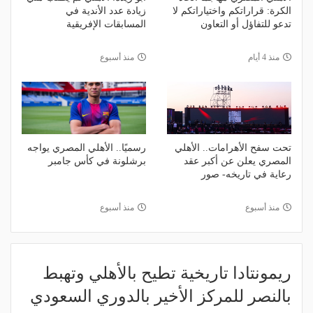
الكرة: قراراتكم واختياراتكم لا
زيادة عدد الأندية في
تدعو للتفاؤل أو التعاون
المسابقات الإفريقية
منذ 4 أيام
منذ أسبوع
تحت سفح الأهرامات.. الأهلي
رسميًا.. الأهلي المصري يواجه
المصري يعلن عن أكبر عقد
برشلونة في كأس جامبر
رعاية في تاريخه- صور
منذ أسبوع
منذ أسبوع
ريمونتادا تاريخية تطيح بالأهلي وتهبط
بالنصر للمركز الأخير بالدوري السعودي