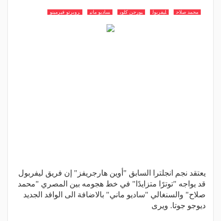
محمد صلاح
ليفربول
يورجن كلوب
ساديو ماني
روبرتو فيرمينو
يعتقد نجم انجلترا السابق "أوين هارجريفز" إن فريق ليفربول
قد يواجه "توترًا متزايدًا" في خط هجومه بين المصري "محمد
صلاح" والسنغالي "ساديو ماني" بالاضافة الى الوافد الجديد
ديوجو جوتا. ويرى