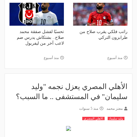
راتب فلكي يقرب صلاح من
تحسبًا لفشل صفقة محمد
طرابزون التركي
صلاح.. بشتكاش يدرس ضم
لاعب آخر من ليفربول
منذ أسبوع
منذ أسبوع
الأهلي المصري يعزل نجمه "وليد
سليمان" في المستشفى .. ما السبب؟
معتز محمد
منذ 5 سنوات
وليد سليمان
الاهلي المصري