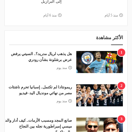
إلى البرازيل
منذ 5 أيام
منذ 6 أيام
الأكثر مشاهدة
1
هل يذهب لريال مدريد؟.. السيتي يرفض
عرض برشلونة بشأن رودري
منذ يوم
2
ريمونتادا لم تكتمل.. إسبانيا تحرم ناشئات
مصر من نهائي مونديال اليد- فيديو
منذ يوم
3
صانع المجد ومسبب الأزمات.. كيف أدار والد
ميسي إمبراطورية نجله بين النجاح