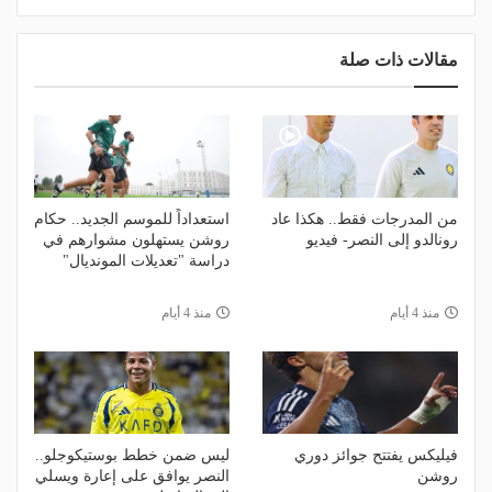
مقالات ذات صلة
من المدرجات فقط.. هكذا عاد
استعداداً للموسم الجديد.. حكام
رونالدو إلى النصر- فيديو
روشن يستهلون مشوارهم في
دراسة "تعديلات المونديال"
منذ 4 أيام
منذ 4 أيام
فيليكس يفتتح جوائز دوري
ليس ضمن خطط بوستيكوجلو..
روشن
النصر يوافق على إعارة ويسلي