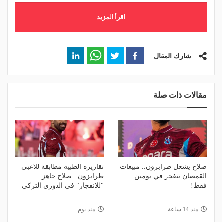
اقرأ المزيد
شارك المقال
مقالات ذات صلة
صلاح يشعل طرابزون.. مبيعات
تقاريره الطبية مطابقة للاعبي
القمصان تنفجر في يومين
طرابزون.. صلاح جاهز
فقط!
"للانفجار" في الدوري التركي
منذ 14 ساعة
منذ يوم