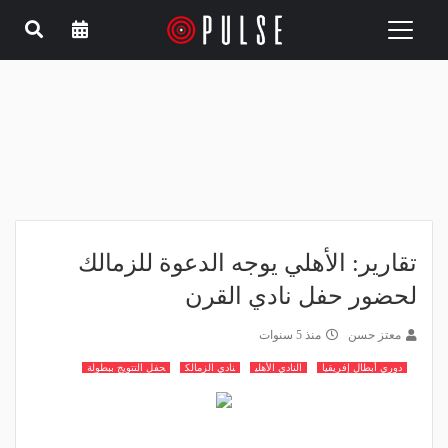
Toggle
navigation
تقارير: الأهلي يوجه الدعوة للزمالك
لحضور حفل نادي القرن
معتز حسن
منذ 5 سنوات
دوري أبطال إفريقيا
النادي الأهلي
نادي الزمالك
حفل التتويج ببطولة