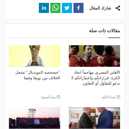
شارك المقال
مقالات ذات صلة
الأهلي المصري مهاجماً اتحاد
"خصخصة المونديال" تشعل
الكرة: قراراتكم واختياراتكم لا
الخلاف بين يويفا وفيفا
تدعو للتفاؤل أو التعاون
منذ 6 أيام
منذ أسبوع