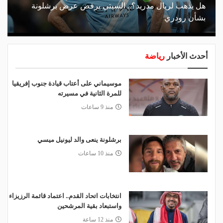
هل يذهب لريال مدريد؟.. السيتي يرفض عرض برشلونة
بشأن رودري
أحدث الأخبار
رياضة
موسيماني على أعتاب قيادة جنوب إفريقيا
للمرة الثانية في مسيرته
منذ 9 ساعات
برشلونة ينعى والد ليونيل ميسي
منذ 10 ساعات
انتخابات اتحاد القدم.. اعتماد قائمة الرزيزاء
واستبعاد بقية المرشحين
منذ 12 ساعة