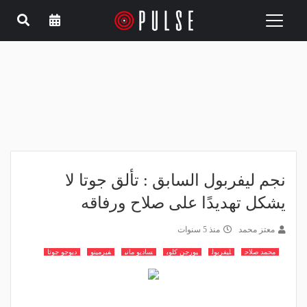
Toggle
navigation
نجم ليفربول السابق : تألق جوتا لا
يشكل تهديدًا على صلاح ورفاقه
معتز محمد
منذ 5 سنوات
محمد صلاح
ليفربول
يورجن كلوب
ساديو ماني
فيرمينو
ديوجو جوتا