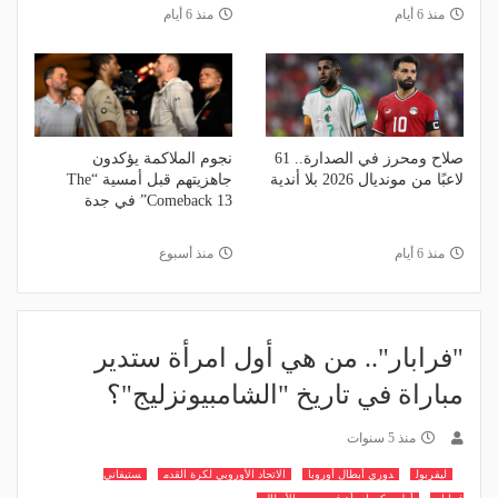
منذ 6 أيام
منذ 6 أيام
صلاح ومحرز في الصدارة.. 61
نجوم الملاكمة يؤكدون
لاعبًا من مونديال 2026 بلا أندية
جاهزيتهم قبل أمسية “The
Comeback 13” في جدة
منذ 6 أيام
منذ أسبوع
"فرابار".. من هي أول امرأة ستدير
مباراة في تاريخ "الشامبيونزليج"؟
منذ 5 سنوات
ليفربول
دوري أبطال أوروبا
الاتحاد الأوروبي لكرة القدم
ستيفاني