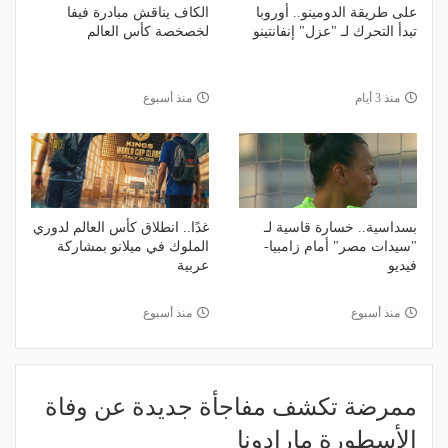
على طريقة الدومينو.. أوروبا
الكاف يناقش مبادرة فيفا
تبدأ التحرك لـ "عزل" إنفانتينو
لخصخصة كأس العالم
منذ 3 أيام
منذ أسبوع
بسداسية.. خسارة قاسية لـ
غدًا.. انطلاق كأس العالم لدوري
"سيدات مصر" أمام زامبيا-
الملوك في ميلانو بمشاركة
فيديو
عربية
منذ أسبوع
منذ أسبوع
ممرضة تكشف مفاجأة جديدة عن وفاة
الأسطورة مارادونا