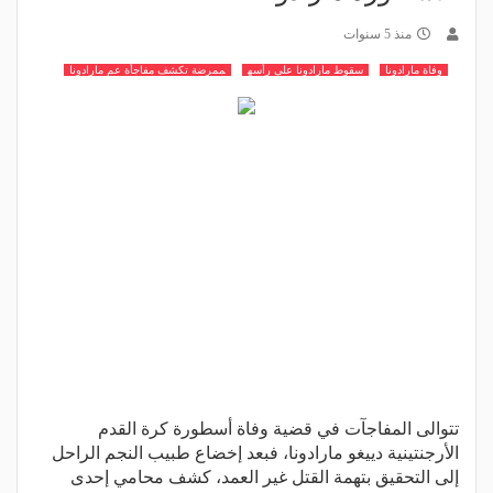
منذ 5 سنوات
وفاة مارادونا
سقوط مارادونا على رأسه
ممرضة تكشف مفاجأة عم مارادونا
تتوالى المفاجآت في قضية وفاة أسطورة كرة القدم
الأرجنتينية دييغو مارادونا، فبعد إخضاع طبيب النجم الراحل
إلى التحقيق بتهمة القتل غير العمد، كشف محامي إحدى