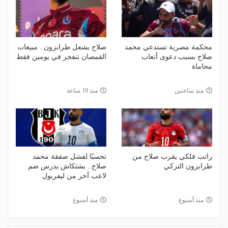
محكمة مصرية تستدعي محمد
صلاح يشعل طرابزون.. مبيعات
صلاح بسبب دعوى أتعاب
القمصان تنفجر في يومين فقط
محاماة
منذ ساعتين
منذ 19 ساعة
راتب فلكي يقرب صلاح من
تحسبًا لفشل صفقة محمد
طرابزون التركي
صلاح.. بشتكاش يدرس ضم
لاعب آخر من ليفربول
منذ أسبوع
منذ أسبوع