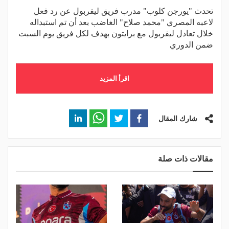
تحدث "يورجن كلوب" مدرب فريق ليفربول عن رد فعل
لاعبه المصري "محمد صلاح" الغاضب بعد أن تم استبداله
خلال تعادل ليفربول مع برايتون بهدف لكل فريق يوم السبت
ضمن الدوري
اقرأ المزيد
شارك المقال
مقالات ذات صلة