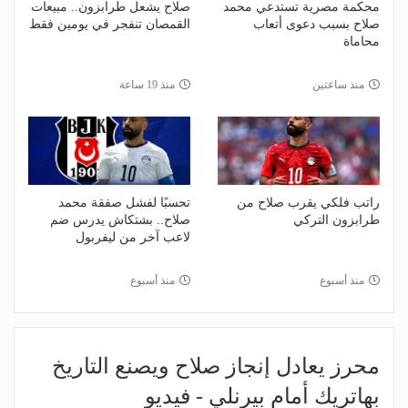
محكمة مصرية تستدعي محمد
صلاح يشعل طرابزون.. مبيعات
صلاح بسبب دعوى أتعاب
القمصان تنفجر في يومين فقط
محاماة
منذ ساعتين
منذ 19 ساعة
راتب فلكي يقرب صلاح من
تحسبًا لفشل صفقة محمد
طرابزون التركي
صلاح.. بشتكاش يدرس ضم
لاعب آخر من ليفربول
منذ أسبوع
منذ أسبوع
محرز يعادل إنجاز صلاح ويصنع التاريخ
بهاتريك أمام بيرنلي - فيديو