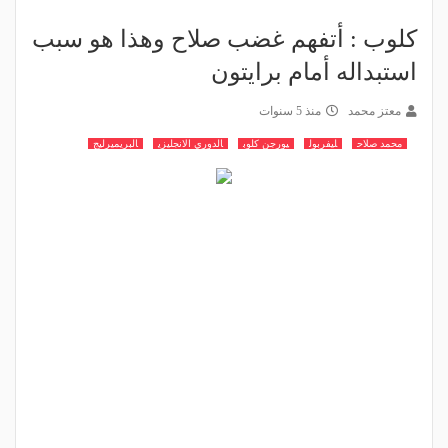
كلوب : أتفهم غضب صلاح وهذا هو سبب
استبداله أمام برايتون
معتز محمد
منذ 5 سنوات
محمد صلاح
ليفربول
يورجن كلوب
الدوري الانجليزي
البريميرليج