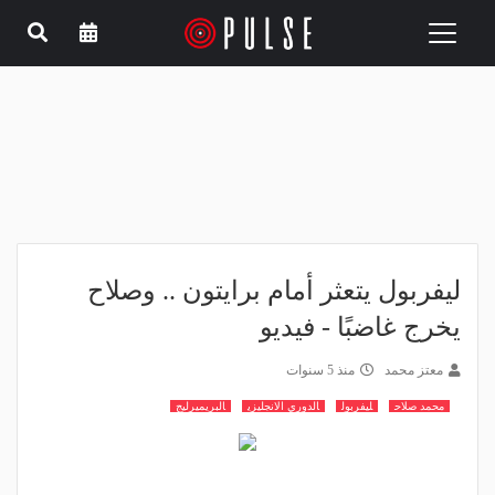
Toggle
navigation
ليفربول يتعثر أمام برايتون .. وصلاح
يخرج غاضبًا - فيديو
معتز محمد
منذ 5 سنوات
محمد صلاح
ليفربول
الدوري الانجليزي
البريميرليج