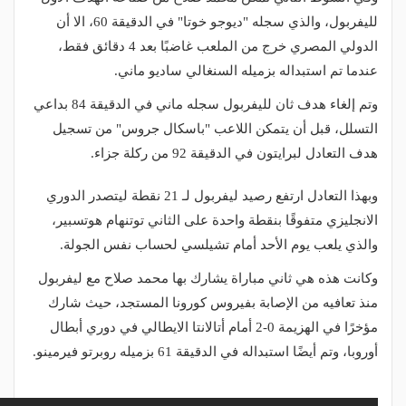
لليفربول، والذي سجله "ديوجو خوتا" في الدقيقة 60، الا أن
الدولي المصري خرج من الملعب غاضبًا بعد 4 دقائق فقط،
عندما تم استبداله بزميله السنغالي ساديو ماني.
وتم إلغاء هدف ثان لليفربول سجله ماني في الدقيقة 84 بداعي
التسلل، قبل أن يتمكن اللاعب "باسكال جروس" من تسجيل
هدف التعادل لبرايتون في الدقيقة 92 من ركلة جزاء.
وبهذا التعادل ارتفع رصيد ليفربول لـ 21 نقطة ليتصدر الدوري
الانجليزي متفوقًا بنقطة واحدة على الثاني توتنهام هوتسبير،
والذي يلعب يوم الأحد أمام تشيلسي لحساب نفس الجولة.
وكانت هذه هي ثاني مباراة يشارك بها محمد صلاح مع ليفربول
منذ تعافيه من الإصابة بفيروس كورونا المستجد، حيث شارك
مؤخرًا في الهزيمة 0-2 أمام أتالانتا الايطالي في دوري أبطال
أوروبا، وتم أيضًا استبداله في الدقيقة 61 بزميله روبرتو فيرمينو.