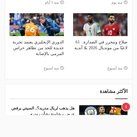
منذ يوم
منذ 3 أيام
صلاح ومحرز في الصدارة.. 61
الدوري الإنجليزي يعتمد تجربة
لاعبًا من مونديال 2026 بلا أندية
جديدة للحد من تظاهر حراس
المرمى بالإصابة
منذ أسبوع
منذ أسبوع
الأكثر مشاهدة
1
هل يذهب لريال مدريد؟.. السيتي يرفض
عرض برشلونة بشأن رودري
منذ يوم