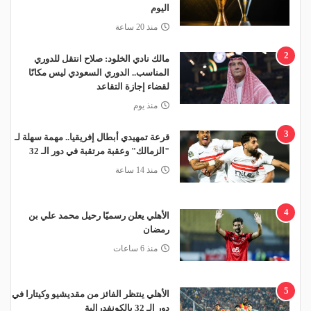
اليوم
منذ 20 ساعة
2
مالك نادي الخلود: صلاح انتقل للدوري
المناسب.. الدوري السعودي ليس مكانًا
لقضاء إجازة التقاعد
منذ يوم
3
قرعة تمهيدي أبطال إفريقيا.. مهمة سهلة لـ
"الزمالك" وعقبة مرتقبة في دور الـ 32
منذ 14 ساعة
4
الأهلي يعلن رسميًا رحيل محمد علي بن
رمضان
منذ 6 ساعات
5
الأهلي ينتظر الفائز من مقديشيو وكيتارا في
دور الـ 32 بالكونفدرالية