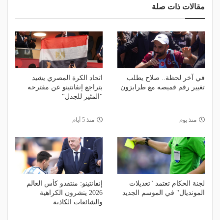
مقالات ذات صلة
في آخر لحظة.. صلاح يطلب
اتحاد الكرة المصري يشيد
تغيير رقم قميصه مع طرابزون
بتراجع إنفانتينو عن مقترحه
"المثير للجدل"
منذ يوم
منذ 5 أيام
لجنة الحكام تعتمد "تعديلات
إنفانتينو: منتقدو كأس العالم
المونديال" في الموسم الجديد
2026 ينشرون الكراهية
والشائعات الكاذبة