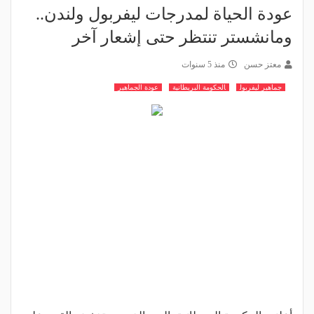
عودة الحياة لمدرجات ليفربول ولندن..
ومانشستر تنتظر حتى إشعار آخر
معتز حسن
منذ 5 سنوات
جماهير ليفربول
الحكومة البريطانية
عودة الجماهير