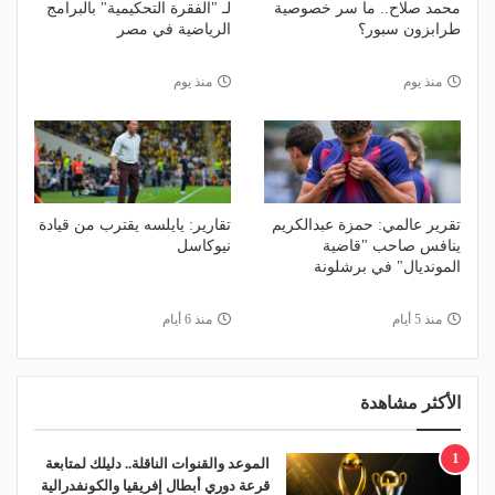
محمد صلاح.. ما سر خصوصية
لـ "الفقرة التحكيمية" بالبرامج
طرابزون سبور؟
الرياضية في مصر
منذ يوم
منذ يوم
تقرير عالمي: حمزة عبدالكريم
تقارير: يايلسه يقترب من قيادة
ينافس صاحب "قاضية
نيوكاسل
المونديال" في برشلونة
منذ 5 أيام
منذ 6 أيام
الأكثر مشاهدة
1
الموعد والقنوات الناقلة.. دليلك لمتابعة
قرعة دوري أبطال إفريقيا والكونفدرالية