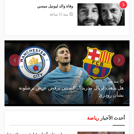
5
وفاة والد ليونيل ميسي
منذ 15 ساعة
منذ يوم
هل يذهب لريال مدريد؟.. السيتي يرفض عرض برشلونة
بشأن رودري
أحدث الأخبار
رياضة