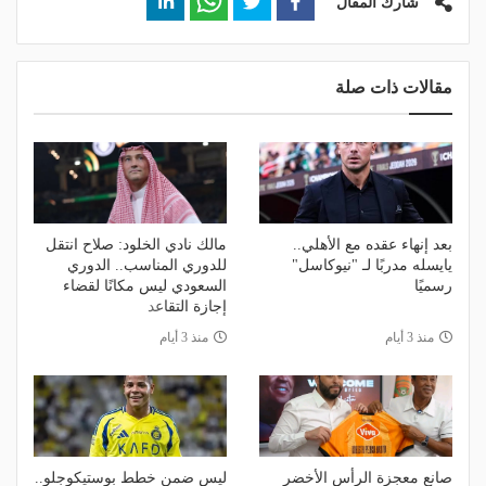
شارك المقال
مقالات ذات صلة
بعد إنهاء عقده مع الأهلي..
مالك نادي الخلود: صلاح انتقل
يايسله مدربًا لـ "نيوكاسل"
للدوري المناسب.. الدوري
رسميًا
السعودي ليس مكانًا لقضاء
إجازة التقاعد
منذ 3 أيام
منذ 3 أيام
صانع معجزة الرأس الأخضر
ليس ضمن خطط بوستيكوجلو..