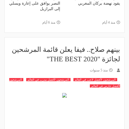
يقود نهضة بركان المغربي
النصر يوافق على إعارة ويسلي
إلى البرازيل
منذ 4 أيام
منذ 6 أيام
بينهم صلاح.. فيفا يعلن قائمة المرشحين
لجائزة "THE BEST 2020"
منذ 5 سنوات
المرشحون لأفضل لاعب في العالم
المرشحون لأفضل مدرب في العالم
المرشحون
لأفضل حارس في العالم