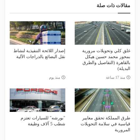
مقالات ذات صلة
غلق كلي وتحويلات مرورية
إصدار اللائحة التنفيذية لنشاط
بمحور محمد حسين هيكل
نقل البضائع بالدراجات الآلية
بالقاهرة (التفاصيل والطرق
البديلة)
منذ 17 ساعة
منذ يوم
طرق المملكة تحقق معايير
"بورشه" للسيارات تعتزم
قياسية في سلامة التحويلات
شطب 5 آلاف وظيفة
المرورية