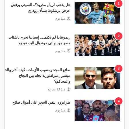
1
هل يذهب لريال مدريد؟.. السيتي يرفض
عرض برشلونة بشأن رودري
منذ يوم
2
ريمونتادا لم تكتمل.. إسبانيا تحرم ناشئات
مصر من نهائي مونديال اليد- فيديو
منذ يوم
3
صانع المجد ومسبب الأزمات.. كيف أدار والد
ميسي إمبراطورية نجله بين النجاح
والمحاكم؟
منذ 13 ساعة
4
طرابزون ينفي الحجز على أموال صلاح
منذ يوم