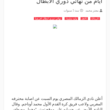
أيام من نهائي دوري الأبطال
معتز محمد
منذ 5 سنوات
الزمالك
الاهلي
وليد سليمان
نهائي دوري ابطال افريقيا
أعلن نادي الزمالك المصري يوم السبت عن اصابة محترفه
المغربي ولاعب فريق كرة القدم الأول محمد أوناجم. وقال
النادي الأبيض عبر حسابه على موقع تويتر "دخول مصطفى