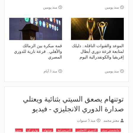
منذ يومين
منذ يومين
الموعد والقنوات الناقلة.. دليلك
قمة مبكرة بين الزمالك
لمتابعة قرعة دوري أبطال
والأهلي.. قرعة نارية للدوري
إفريقيا والكونفدرالية اليوم
المصري
منذ يومين
منذ 3 أيام
توتنهام يصعق السيتي بثنائية ويعتلي
صدارة الدوري الانجليزي - فيديو
معتز محمد
منذ 5 سنوات
مانشستر سيتي
الدوري الانجليزي
البريميرليج
توتنهام
هاري كين
سون