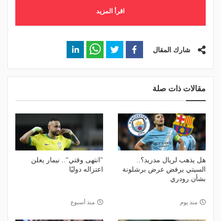
اقرأ المزيد
شارك المقال
مقالات ذات صلة
هل يذهب لريال مدريد؟..
"انتهى وقتي".. نيمار يعلن
السيتي يرفض عرض برشلونة
اعتزاله دوليًا
بشأن رودري
منذ يوم
منذ أسبوع