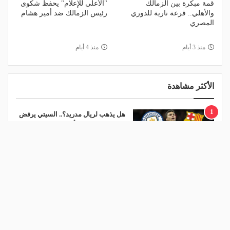
قمة مبكرة بين الزمالك
"الأعلى للإعلام" يحفظ شكوى
والأهلي.. قرعة نارية للدوري
رئيس الزمالك ضد أمير هشام
المصري
منذ 3 أيام
منذ 4 أيام
الأكثر مشاهدة
1
هل يذهب لريال مدريد؟.. السيتي يرفض
عرض برشلونة بشأن رودري
منذ يوم
2
ريمونتادا لم تكتمل.. إسبانيا تحرم ناشئات
مصر من نهائي مونديال اليد- فيديو
منذ يوم
3