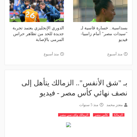
بسداسية.. خسارة قاسية لـ
الدوري الإنجليزي يعتمد تجربة
"سيدات مصر" أمام زامبيا-
جديدة للحد من تظاهر حراس
فيديو
المرمى بالإصابة
منذ أسبوع
منذ أسبوع
بـ "شق الأنفس".. الزمالك يتأهل إلى
نصف نهائي كأس مصر - فيديو
معتز محمد
منذ 5 سنوات
الزمالك
كأس مصر
الزمالك واف سي مصر