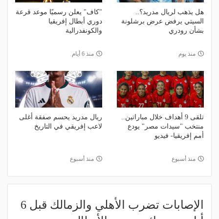
هل يذهب لريال مدريد؟..
"كاف" يعلن رسميًا موعد قرعة
السيتي يرفض عرض برشلونة
دوري أبطال إفريقيا
بشأن رودري
والكونفدرالية
منذ يوم
منذ 6 أيام
تلقى 9 أهداف خلال مباراتين..
ريال مدريد يحسم صفقة أغلى
منتخب "سيدات مصر" يودع
لاعب إفريقي في التاريخ
أمم إفريقيا- فيديو
منذ أسبوع
منذ أسبوع
الإصابات تضرب الأهلي والزمالك قبل 6