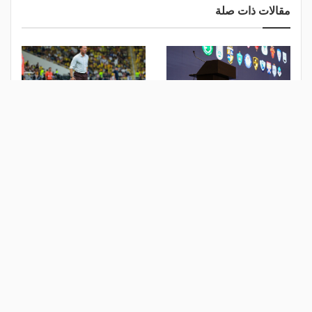
مقالات ذات صلة
قمة مبكرة بين الزمالك
تقارير: يايلسه يقترب من قيادة
والأهلي.. قرعة نارية للدوري
نيوكاسل
المصري
منذ يومين
منذ أسبوع
العرض الأخير.. 40 مليون يورو
لأول مرة.. 5 ملايين جنيه لأي
تقّرب صلاح من بشكتاش
نادٍ جماهيري يصعد إلى الدوري
المصري الممتاز