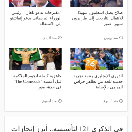
صلاح يصل اسطنبول تمهيدًا
"مقترحاته تدعو للعار".. رئيس
للانتقال التاريخي إلى طرابزون
الوزراء البريطاني يدعو إنفانتينو
سبور- صور
إلى الاستقالة
منذ يومين
منذ 6 أيام
الدوري الإنجليزي يعتمد تجربة
جاهزية كاملة لنجوم الملاكمة
جديدة للحد من تظاهر حراس
قبل أمسية "The Comeback"
المرمى بالإصابة
في جدة- صور
منذ أسبوع
منذ أسبوع
في الذكرى 121 لتأسيسه.. أبرز إنجازات