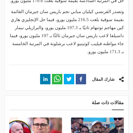
حل في المرتبة السادسة بقيمة سوقية بلغت 170.6 مليون يورو.
وتصدر الفرنسي كيليان مبابي نجم باريس سان جيرمان القائمة
بقيمة سوقية بلغت 216.5 مليون يورو، فيما حل الإنجليزي هاري
كين مهاجم توتنهام ثانيًا بـ 197.3 مليون يورو، والبرازيلي نيمار
داسيلفا لاعب باريس سان جيرمان ثالثًا بـ 197 مليون يورو، فيما
جاء مواطنه فيليب كوتينيو لاعب برشلونة في المرتبة الخامسة
بـ 171.3 مليون يورو.
شارك المقال
مقالات ذات صلة