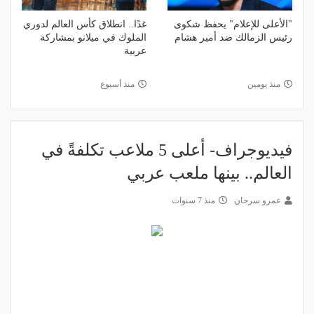
"الأعلى للإعلام" يحفظ شكوى
غدًا.. انطلاق كأس العالم لدوري
رئيس الزمالك ضد أمير هشام
الملوك في ميلانو بمشاركة
عربية
منذ يومين
منذ أسبوع
فيديوجراف- أعلى 5 ملاعب تكلفةً في
العالم.. بينها ملعب عربي
عمرو سرحان
منذ 7 سنوات