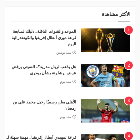
الأكثر مشاهدة
1
الموعد والقنوات الناقلة.. دليلك لمتابعة
قرعة دوري أبطال إفريقيا والكونفدرالية
اليوم
منذ يومين
2
هل يذهب لريال مدريد؟.. السيتي يرفض
عرض برشلونة بشأن رودري
منذ يوم
3
الأهلي يعلن رسميًا رحيل محمد علي بن
رمضان
منذ يوم
4
قرعة تمهيدي أبطال إفريقيا.. مهمة سهلة لـ