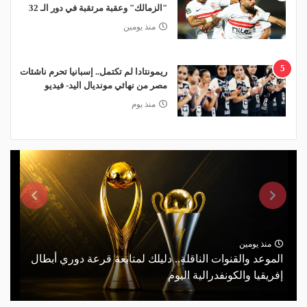
"الزمالك" وعقبة مرتقبة في دور الـ 32
منذ يومين
5
ريمونتادا لم تكتمل.. إسبانيا تحرم ناشئات
مصر من نهائي مونديال اليد- فيديو
منذ يوم
منذ يومين
الموعد والقنوات الناقلة.. دليلك لمتابعة قرعة دوري أبطال
إفريقيا والكونفدرالية اليوم