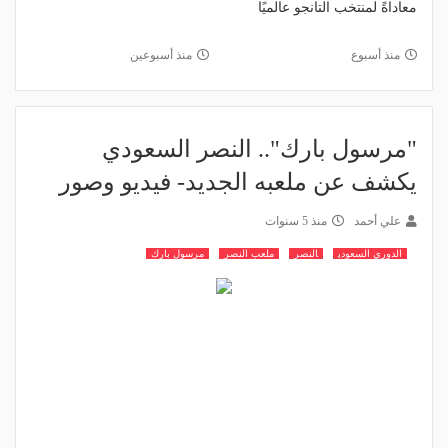
معاداةً لمنتخب التانجو عالميًا
منذ أسبوع
منذ أسبوعين
"مرسول بارك".. النصر السعودي
يكشف عن ملعبه الجديد- فيديو وصور
علي أحمد
منذ 5 سنوات
الدوري السعودي
النصر
ملعب النصر
مرسول بارك