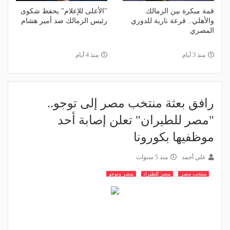
قمة مبكرة بين الزمالك
"الأعلى للإعلام" يحفظ شكوى
والأهلي.. قرعة نارية للدوري
رئيس الزمالك ضد أمير هشام
المصري
منذ 3 أيام
منذ 4 أيام
رافق بعثة منتخب مصر إلى توجو..
"مصر للطيران" تعلن إصابة أحد
موظفيها بكورونا
علي أحمد
منذ 5 سنوات
منتخب مصر
مصر للطيران
مصر وتوجو