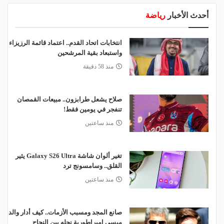
أحدث الأخبار
رياضة
انتخابات اتحاد القدم.. اعتماد قائمة الرزيزاء
واستبعاد بقية المرشحين
منذ 58 دقيقة
صلاح يشعل طرابزون.. مبيعات القمصان
تنفجر في يومين فقط!
منذ ساعتين
تغير ألوان شاشة Galaxy S26 Ultra يثير
القلق.. وسامسونج ترد
منذ ساعتين
صانع المجد ومسبب الأزمات.. كيف أدار والد
ميسي إمبراطورية نجله بين النجاح