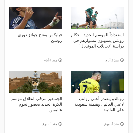
استعداداً للموسم الجديد.. حكام
فيليكس يفتتح جوائز دوري
روشن يستهلون مشوارهم في
روشن
دراسة "تعديلات المونديال"
منذ 3 أيام
منذ 4 أيام
رونالدو يتصدر أعلى رواتب
الجماهير تترقب انطلاق موسم
لاعبي العالم.. وهيمنة سعودية
الكرة الجديد بحضور نجوم
على القائمة
عالميين
منذ أسبوع
منذ أسبوع