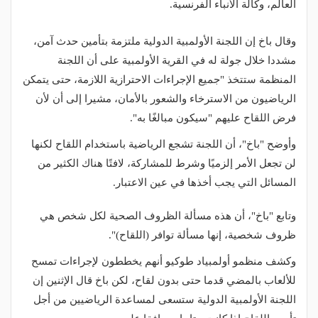
العالم، وكالة الأنباء الفرنسية.
وقال باخ إن اللجنة الأولمبية الدولية ملتزمة بتأمين حدث آمن،
مشددا خلال جولة له في القرية الأولمبية على أن اللجنة
المنظمة ستتخذ "جميع الإجراءات الاحترازية اللازمة، حتى يتمكن
الرياضيون من الاسترخاء والشعور بالأمان، مشيرا إلى أن لأن
فرض اللقاح عليهم "سيكون مبالغًا به".
وأوضح "باخ"، أن اللجنة تشجع الرياضية باستخدام اللقاح لكنها
لن تجعل الأمر إلزميًا وشرط للمشاركة، لافتًا هناك الكثير من
المسائل التي يجب أخذها في عين الاعتبار.
وتابع "باخ"، أن هذه مسألة الظروف الصحية لكل شخص هي
ظروف شخصية، إنها مسألة توافر (اللقاح)".
وكشف منظمو أولمبياد طوكيو أنهم يخططون لإجراءات تمسح
للألعاب بالمضي قدما حتى بدون لقاح، لكن باخ قال الإثنين إن
اللجنة الأولمبية الدولية ستسعى لمساعدة الرياضيين من أجل