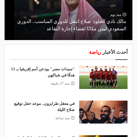
منذ يوم
مالك نادي الخلود: صلاح انتقل للدوري المناسب.. الدوري
السعودي ليس مكانًا لقضاء إجازة التقاعد
أحدث الأخبار
رياضة
"سيدات مصر" يودعن أمم إفريقيا بـ 15
هدفًا في شباكهن
منذ 37 دقيقة
في معقل طرابزون.. موعد حفل توقيع
صلاح الليلة
منذ ساعة