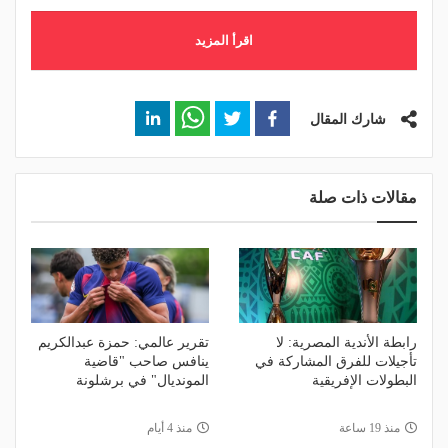
اقرأ المزيد
شارك المقال
مقالات ذات صلة
رابطة الأندية المصرية: لا
تقرير عالمي: حمزة عبدالكريم
تأجيلات للفرق المشاركة في
ينافس صاحب "قاضية
البطولات الإفريقية
المونديال" في برشلونة
منذ 19 ساعة
منذ 4 أيام