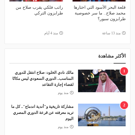
قلعة البحر الأسود التي اختارها
راتب فلكي يقرب صلاح من
محمد صلاح.. ما سر خصوصية
طرابزون التركي
طرابزون سبور؟
منذ 13 ساعة
منذ 4 أيام
الأكثر مشاهدة
1
مالك نادي الخلود: صلاح انتقل للدوري
المناسب.. الدوري السعودي ليس مكانًا
لقضاء إجازة التقاعد
منذ يوم
2
مشاركة تاريخية و"أندية اندماج".. كل ما
تريد معرفته عن قرعة الدوري المصري
اليوم
منذ يوم