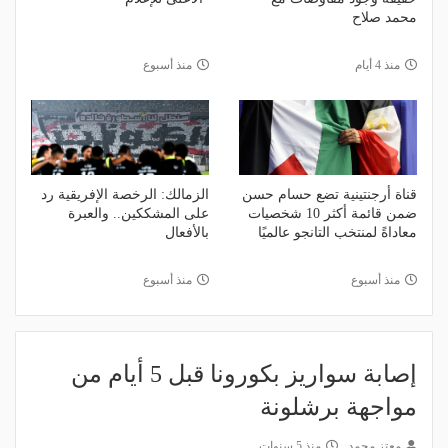
محمد صلاح
منذ 4 أيام
منذ أسبوع
قناة أرجنتينية تضع حسام حسن
الزمالك: الرخصة الإفريقية رد
ضمن قائمة أكثر 10 شخصيات
على المشككين.. والعبرة
معاداةً لمنتخب التانجو عالميًا
بالأفعال
منذ أسبوع
منذ أسبوع
إصابة سواريز بكورونا قبل 5 أيام من
مواجهة برشلونة
معتز محمد
منذ 5 سنوات