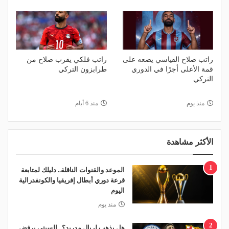
راتب صلاح القياسي يضعه على
راتب فلكي يقرب صلاح من
قمة الأعلى أجرًا في الدوري
طرابزون التركي
التركي
منذ يوم
منذ 6 أيام
الأكثر مشاهدة
1
الموعد والقنوات الناقلة.. دليلك لمتابعة
قرعة دوري أبطال إفريقيا والكونفدرالية
اليوم
منذ يوم
2
هل يذهب لريال مدريد؟.. السيتي يرفض