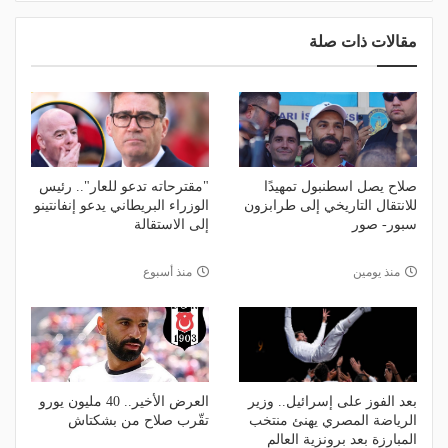
مقالات ذات صلة
صلاح يصل اسطنبول تمهيدًا
"مقترحاته تدعو للعار".. رئيس
للانتقال التاريخي إلى طرابزون
الوزراء البريطاني يدعو إنفانتينو
سبور- صور
إلى الاستقالة
منذ يومين
منذ أسبوع
بعد الفوز على إسرائيل.. وزير
العرض الأخير.. 40 مليون يورو
الرياضة المصري يهنئ منتخب
تقّرب صلاح من بشكتاش
المبارزة بعد برونزية العالم