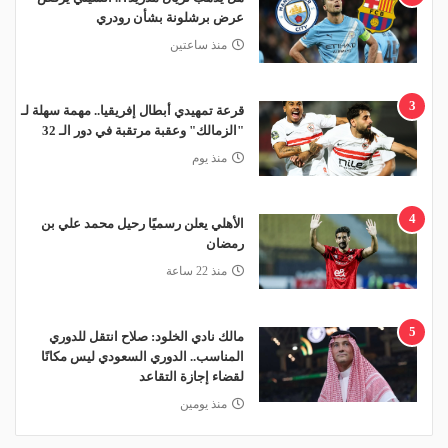
عرض برشلونة بشأن رودري
منذ ساعتين
3
قرعة تمهيدي أبطال إفريقيا.. مهمة سهلة لـ
"الزمالك" وعقبة مرتقبة في دور الـ 32
منذ يوم
4
الأهلي يعلن رسميًا رحيل محمد علي بن
رمضان
منذ 22 ساعة
5
مالك نادي الخلود: صلاح انتقل للدوري
المناسب.. الدوري السعودي ليس مكانًا
لقضاء إجازة التقاعد
منذ يومين