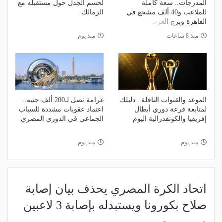
المدرجات.. سعة كاملة
لحسم الجدل حول مستقبله مع
للملاعب و40 ألف مشجع في
الزمالك
القاهرة وبرج العرب
منذ 8 ساعات
منذ يوم
الموعد والقنوات الناقلة.. دليلك
غرامة تصل لـ200 ألف جنيه..
لمتابعة قرعة دوري أبطال
اعتماد عقوبات مشددة للسباب
إفريقيا والكونفدرالية اليوم
الجماعي في الدوري المصري
منذ يوم
منذ يوم
اتحاد الكرة المصري يحذف بيان إصابة
صلاح بكورونا ويستبدله بإصابة 3 لاعبين