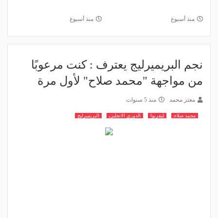
منذ أسبوع
منذ أسبوع
نجم البريميرليج يعترف : كنت مرعوبًا
من مواجهة "محمد صلاح" لأول مرة
معتز محمد
منذ 5 سنوات
محمد صلاح
ليفربول
الدوري الانجليزي
البريميرليج