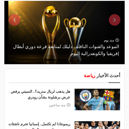
منذ يوم
الموعد والقنوات الناقلة.. دليلك لمتابعة قرعة دوري أبطال
إفريقيا والكونفدرالية اليوم
أحدث الأخبار
رياضة
هل يذهب لريال مدريد؟.. السيتي يرفض
عرض برشلونة بشأن رودري
منذ ساعتين
ريمونتادا لم تكتمل.. إسبانيا تحرم ناشئات