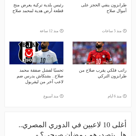
طرابزون ينفي الحجز على
رئيس بلدية تركية يعرض منح
أموال صلاح
قطعة أرض هدية لمحمد صلاح
منذ 5 ساعات
منذ 12 ساعة
راتب فلكي يقرب صلاح من
تحسبًا لفشل صفقة محمد
طرابزون التركي
صلاح.. بشتكاش يدرس ضم
لاعب آخر من ليفربول
منذ 6 أيام
منذ أسبوع
أغلى 10 لاعبين في الدوري المصري..
هل يتصدرهم رمضان صبحي؟ -