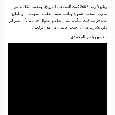
وتابع :"وفي 2006 كنت ألعب في النرويج، وتلقيت مكالمة من
مدرب منتخب السويد وطلب ضمي لقائمة المونديال، وبالطبع
هذه فرصة كنت سأندم على إضاعتها طوال حياتي، لأن مصر لم
تكن تشارك في أي حدث عالمي في هذا الوقت".
- حسين ياسر المحمدي