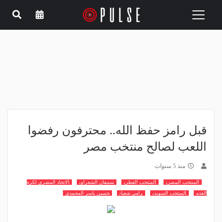
Toggle
navigation
قبل رامز حفظ الله.. محترفون رفضوا
اللعب لصالح منتخب مصر
منذ 5 سنوات
المنتخب المصري
المنتخب القطري
ستيفان الشعراوي
الاتحاد المصري لكرة
القدم
المنتخب السويدي
رامي شعبان
حسين ياسر المحمدي