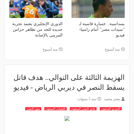
بسداسية.. خسارة قاسية لـ
الدوري الإنجليزي يعتمد تجربة
"سيدات مصر" أمام زامبيا-
جديدة للحد من تظاهر حراس
فيديو
المرمى بالإصابة
منذ أسبوع
منذ أسبوع
الهزيمة الثالثة على التوالي.. هدف قاتل
يسقط النصر في ديربي الرياض - فيديو
معتز محمد
منذ 5 سنوات
الدوري السعودي
نادي النصر السعودي
الشباب السعودي
بيتي النصر