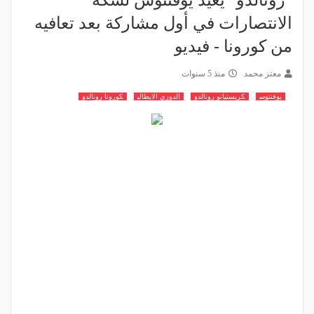
"رونالدو" يعيد يوفنتوس لسكة
الانتصارات في أول مشاركة بعد تعافيه
من كورونا - فيديو
معتز محمد
منذ 5 سنوات
يوفنتوس
كريستيانو رونالدو
الدوري الايطالي
كورونا رونالدو