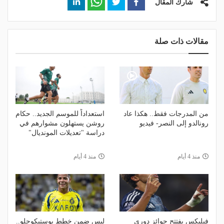
شارك المقال
مقالات ذات صلة
من المدرجات فقط.. هكذا عاد
استعداداً للموسم الجديد.. حكام
رونالدو إلى النصر- فيديو
روشن يستهلون مشوارهم في
دراسة "تعديلات المونديال"
منذ 4 أيام
منذ 4 أيام
فيليكس يفتتح جوائز دوري
ليس ضمن خطط بوستيكوجلو..