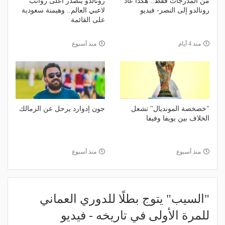
من المدرجات فقط.. هكذا عاد
رونالدو يتصدر أعلى رواتب
رونالدو إلى النصر- فيديو
لاعبي العالم.. وهيمنة سعودية
على القائمة
منذ 4 أيام
منذ أسبوع
"خصخصة المونديال" تشعل
جون إدوارد يرحل عن الزمالك
الخلاف بين يويفا وفيفا
منذ أسبوع
منذ أسبوع
"السيب" يتوج بطلًا للدوري العماني
للمرة الأولى في تاريخه - فيديو