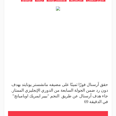
الدوري الانجليزي
البريميرليج
مانشستر يونايتد
ارسنال
اوباميانج
حقق آرسنال فوزًا ثمينًا على مضيفه مانشستر يونايتد بهدف
دون رد ضمن الجولة السابعة من الدوري الإنجليزي الممتاز.
جاء هدف آرسنال عن طريق النجم "بيير ايمريك اوباميانج"
في الدقيقة 69