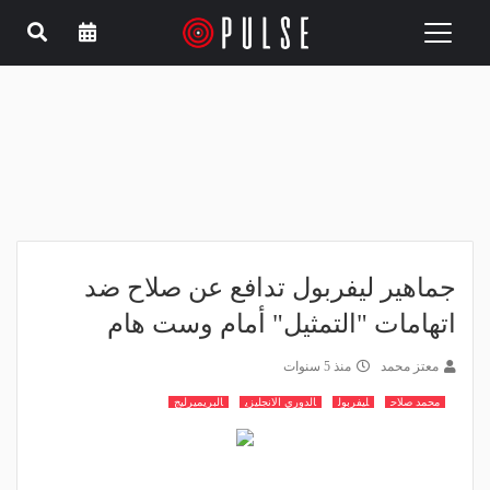
Toggle
navigation
جماهير ليفربول تدافع عن صلاح ضد
اتهامات "التمثيل" أمام وست هام
معتز محمد
منذ 5 سنوات
محمد صلاح
ليفربول
الدوري الانجليزي
البريميرليج