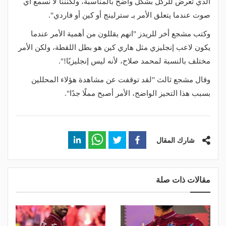
الذي تعرض للركل بشكل واضح بالمناسبة، ولكنننا لا نسمع أي
صوت عندما يتعلق الأمر بـ سترلينج أو كين أو فاردي".
وكتب مشجع أخر للريدز "انهم يقللون من أهمية الأمر عندما
يكون لاعب إنجليزي مثل هاري كين هو بطل اللقطة، ولكن الأمر
مختلف بالنسبة لمحمد صلاح، لأنه ليس إنجليزيًا!".
وقال مشجع ثالث "لقد توقفت عن مشاهدة هؤلاء المحللين
بسبب هذا التحيز الواضح، الأمر أصبح مملًا جدًا".
شارك المقال
مقالات ذات صلة