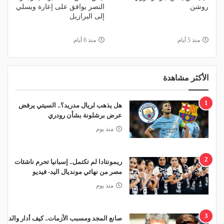
روشن
النصر يوافق على إعارة ويسلي
إلى البرازيل
منذ 5 أيام
منذ 6 أيام
الأكثر مشاهدة
1
هل يذهب لريال مدريد؟.. السيتي يرفض
عرض برشلونة بشأن رودري
منذ يوم
2
ريمونتادا لم تكتمل.. إسبانيا تحرم ناشئات
مصر من نهائي مونديال اليد- فيديو
منذ يوم
3
صانع المجد ومسبب الأزمات.. كيف أدار والد