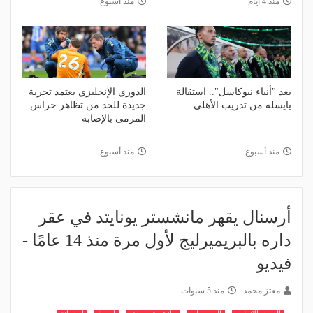
منذ 4 أيام
منذ أسبوع
بعد "أنباء نيوكاسل".. استقالة
الدوري الإنجليزي يعتمد تجربة
يايسله من تدريب الأهلي
جديدة للحد من تظاهر حراس
المرمى بالإصابة
منذ أسبوع
منذ أسبوع
أرسنال يقهر مانشستر يونايتد في عقر
داره بالبريميرليج لأول مرة منذ 14 عامًا -
فيديو
معتز محمد
منذ 5 سنوات