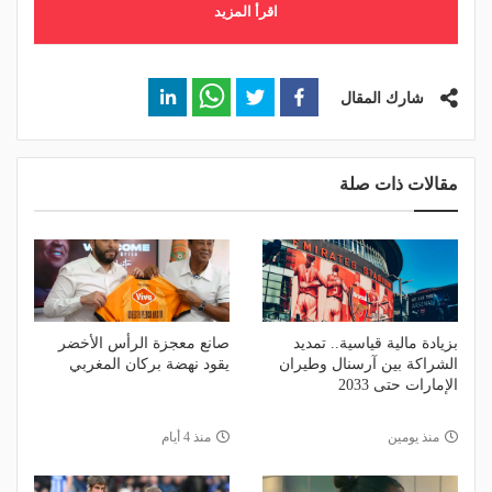
اقرأ المزيد
شارك المقال
مقالات ذات صلة
بزيادة مالية قياسية.. تمديد
صانع معجزة الرأس الأخضر
الشراكة بين آرسنال وطيران
يقود نهضة بركان المغربي
الإمارات حتى 2033
منذ يومين
منذ 4 أيام