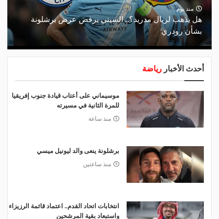
منذ يوم
هل يذهب لريال مدريد؟.. السيتي يرفض عرض برشلونة
بشأن رودري
أحدث الأخبار
رياضة
موسيماني على أعتاب قيادة جنوب إفريقيا
للمرة الثانية في مسيرته
منذ ساعة
برشلونة ينعى والد ليونيل ميسي
منذ ساعتين
انتخابات اتحاد القدم.. اعتماد قائمة الرزيزاء
واستبعاد بقية المرشحين