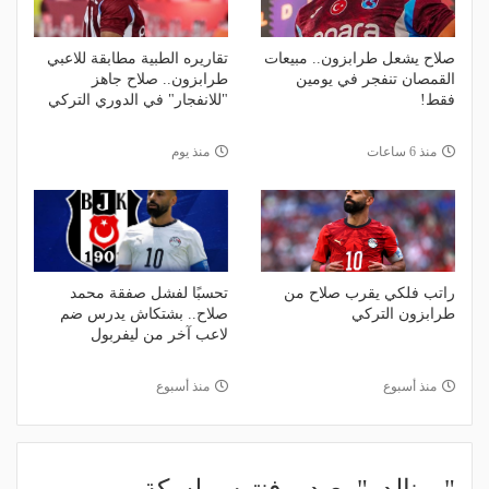
صلاح يشعل طرابزون.. مبيعات
تقاريره الطبية مطابقة للاعبي
القمصان تنفجر في يومين
طرابزون.. صلاح جاهز
فقط!
"للانفجار" في الدوري التركي
منذ 6 ساعات
منذ يوم
راتب فلكي يقرب صلاح من
تحسبًا لفشل صفقة محمد
طرابزون التركي
صلاح.. بشتكاش يدرس ضم
لاعب آخر من ليفربول
منذ أسبوع
منذ أسبوع