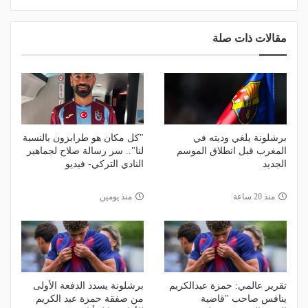
مقالات ذات صلة
برشلونة يلغي وديته في
"كل مكان هو طرابزون بالنسبة
المغرب قبل انطلاق الموسم
لنا".. سر رسالة صلاح لجماهير
الجديد
النادي التركي- فيديو
منذ 20 ساعة
منذ يومين
تقرير عالمي: حمزة عبدالكريم
برشلونة يسدد الدفعة الأولى
ينافس صاحب "قاضية
من صفقة حمزة عبد الكريم