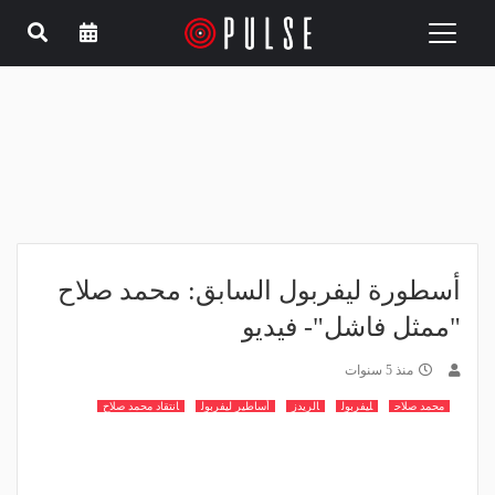
Toggle
navigation
أسطورة ليفربول السابق: محمد صلاح
"ممثل فاشل"- فيديو
منذ 5 سنوات
محمد صلاح
ليفربول
الريدز
أساطير ليفربول
انتقاد محمد صلاح