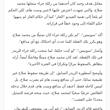
مقابل هدف وحيد كان أحدهما من ركلة جزاء سجلها محمد
صلاح، والتي شهدت اعترض عليها لاعبي وست هام، لكن الحكم
لم يلجأ إلى تقنية الفيديو "الفار" كما أن حكام الفار لم ينبهوا
حكم اللقاء إلى وجود خطأ في قراراته.
أكد "سونيس"، "لم تكن ركلة جزاء كان تمثيلًا من محمد صلاح،
وهو يكرر تلك الفعلة كلما حدث أي احتكاك مع أي مدافع".
وأشار "سونيس": "لو كنت حكمًا، لما منحت ركلة جزاء للريدز
في تلك اللقطة، لقد كان محمد صلاح ممثلًا وفاشلًا أيضاً، أراه
يتظاهر بالسقوط مرارًا وتكرارًا في الفترة الأخيرة".
وأوضح أسطورة الريدز السابق، "إن طريقة سقوط صلاح غير
طبيعية تمامًا، حتى أن مدافع وست هام لم يضرب صلاح، بل
لمس كاحله فقط. أعتقد أن مدافع وست هام، قدم خلال تدخله
الطائش عرضًا سخيًا لمحمد صلاح، حيث منحه فرصة للتمثيل
مجددًا على العشب".
واختتم قائد الريدز السابق: "رغم أني من مشجعي لليفربول،