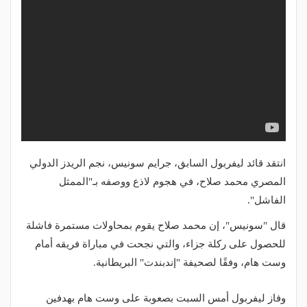
انتقد قائد ليفربول السابق، جرايم سونيس، نجم الريدز الدولي
المصري محمد صلاح، في هجوم لاذع ووصفه بـ"الممثل
الفاشل".
قال "سونيس"، إن محمد صلاح يقوم بمحاولات مستمرة فاشلة
للحصول على ركلة جزاء، والتي نجحت في مباراة فريقه أمام
وست هام، وفقًا لصحيفة "إندبندت" البريطانية.
وفاز ليفربول أمس السبت بصعوبة على وست هام بهدفين