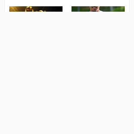
بيان رسمي من خوان بيزيرا
الموعد والقنوات الناقلة.. دليلك
لحسم الجدل حول مستقبله مع
لمتابعة قرعة دوري أبطال
الزمالك
إفريقيا والكونفدرالية اليوم
منذ يوم
منذ يوم
قمة مبكرة بين الزمالك
"الأعلى للإعلام" يحفظ شكوى
والأهلي.. قرعة نارية للدوري
رئيس الزمالك ضد أمير هشام
المصري
منذ يومين
منذ 3 أيام