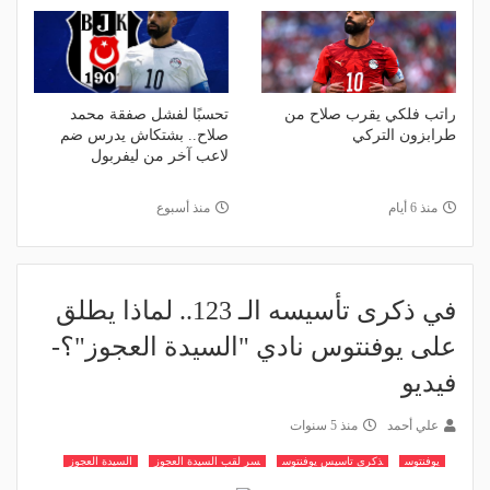
راتب فلكي يقرب صلاح من
تحسبًا لفشل صفقة محمد
طرابزون التركي
صلاح.. بشتكاش يدرس ضم
لاعب آخر من ليفربول
منذ 6 أيام
منذ أسبوع
في ذكرى تأسيسه الـ 123.. لماذا يطلق
على يوفنتوس نادي "السيدة العجوز"؟-
فيديو
علي أحمد
منذ 5 سنوات
يوفنتوس
ذكرى تاسيس يوفنتوس
سر لقب السيدة العجوز
السيدة العجوز