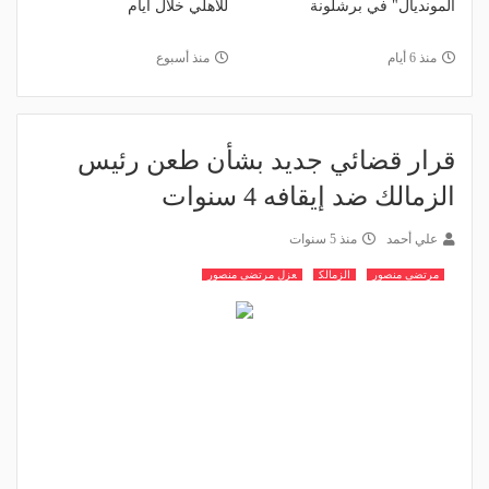
المونديال" في برشلونة
للأهلي خلال أيام
منذ 6 أيام
منذ أسبوع
قرار قضائي جديد بشأن طعن رئيس
الزمالك ضد إيقافه 4 سنوات
علي أحمد
منذ 5 سنوات
مرتضى منصور
الزمالك
عزل مرتضى منصور