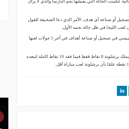
الية عكست الحالة التي يعيشها نجم البارسا والذي لا يزال
 آخر 5 مباريات في تسجيل أو صناعة أي هدف، الأمر الذي دعا الصحيفة للقول
ى لقب الليجا في ظل حالة نجمه الأول.
وتعد هذه المرة الأولى التي يفشل فيها ميسي في تسجيل أو صناعة أهداف في آخر 5 جولات لعبها
وبعد 6 مباريات خاضها الفريق بالدوري، يملك برشلونة 8 نقاط فقط فيما فقد 10 نقاط كاملة لتبعده