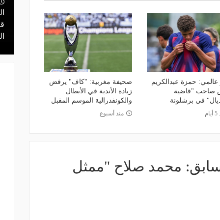
نتقل للدوري
ال
منذ 20 ساعة
ي ليس مكانًا
قرعة تمهيدي أبطال إفريقيا.. مهمة سهلة
قر
لـ "الزمالك" وعقبة مرتقبة في دور الـ 32
ال
 عالمي: حمزة عبدالكريم
صحيفة مغربية: "كاف" يرفض
 صاحب "قاضية
زيادة الأندية في الأبطال
ديال" في برشلونة
والكونفدرالية الموسم المقبل
ام
منذ أسبوع
سابق: محمد صلاح "ممثل