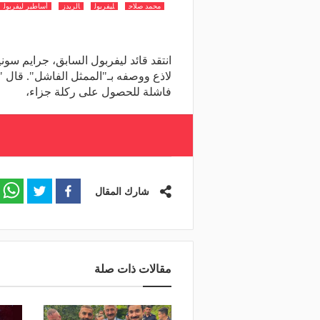
محمد صلاح
ليفربول
الريدز
أساطير ليفربول
انتقد قائد ليفربول السابق، جرايم س
لاذع ووصفه بـ"الممثل الفاشل". قال
فاشلة للحصول على ركلة جزاء،
شارك المقال
مقالات ذات صلة