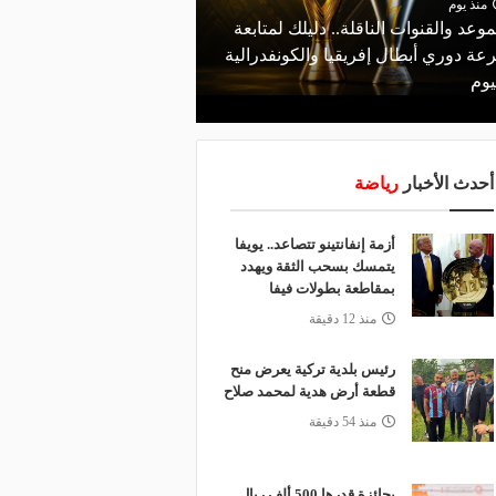
منذ يوم
منذ يومين
موعد والقنوات الناقلة.. دليلك لمتابعة
مالك نادي الخلود: صلاح ا
عة دوري أبطال إفريقيا والكونفدرالية
المناسب.. الدوري السعود
يوم
لقضاء إجازة التقاعد
أحدث الأخبار
رياضة
أزمة إنفانتينو تتصاعد.. يويفا
يتمسك بسحب الثقة ويهدد
بمقاطعة بطولات فيفا
منذ 12 دقيقة
رئيس بلدية تركية يعرض منح
قطعة أرض هدية لمحمد صلاح
منذ 54 دقيقة
بجائزة قدرها 500 ألف ريال..