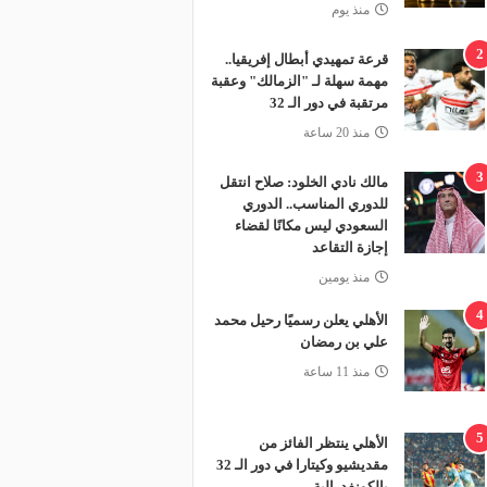
منذ يوم
2
قرعة تمهيدي أبطال إفريقيا..
مهمة سهلة لـ "الزمالك" وعقبة
مرتقبة في دور الـ 32
منذ 20 ساعة
3
مالك نادي الخلود: صلاح انتقل
للدوري المناسب.. الدوري
السعودي ليس مكانًا لقضاء
إجازة التقاعد
منذ يومين
4
الأهلي يعلن رسميًا رحيل محمد
علي بن رمضان
منذ 11 ساعة
5
الأهلي ينتظر الفائز من
مقديشيو وكيتارا في دور الـ 32
بالكونفدرالية