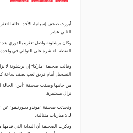
برشلونة
الدوري الاسباني
ليونيل ميسي
أبرزت صحف إسبانيا، الأحد، حالة التعثر
الثاني عشر.
النقطة العاشرة على التوالي في واحدة م
وقالت صحيفة "ماركا" إن برشلونة لا يزال
التسجيل أمام فريق لعب نصف ساعة كاملة بـ 10 ل
من جانبها وصفت صحيفة "أس" الحالة التي
تزال مستمرة.
وتحدثت صحيفة "موندو ديبورتيفو" عن "
لـ 5 مباريات متتالية.
وذكرت الصحيفة أن البداية التي قدمها 