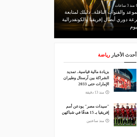
منذ 3 ساعات
منذ يوم
موعد والقنوات الناقلة.. دليلك لمتابعة
مشاركة تاريخية و"أندية ا
عة دوري أبطال إفريقيا والكونفدرالية
تريد معرفته عن قرعة ا
يوم
اليوم
أحدث الأخبار
رياضة
بزيادة مالية قياسية.. تمديد
الشراكة بين آرسنال وطيران
الإمارات حتى 2033
منذ 13 دقيقة
"سيدات مصر" يودعن أمم
إفريقيا بـ 15 هدفًا في شباكهن
منذ ساعتين