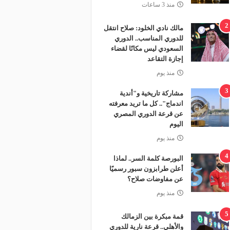
منذ 3 ساعات
2
مالك نادي الخلود: صلاح انتقل
للدوري المناسب.. الدوري
السعودي ليس مكانًا لقضاء
إجازة التقاعد
منذ يوم
3
مشاركة تاريخية و"أندية
اندماج".. كل ما تريد معرفته
عن قرعة الدوري المصري
اليوم
منذ يوم
4
البورصة كلمة السر.. لماذا
أعلن طرابزون سبور رسميًا
عن مفاوضات صلاح؟
منذ يوم
5
قمة مبكرة بين الزمالك
والأهلي.. قرعة نارية للدوري