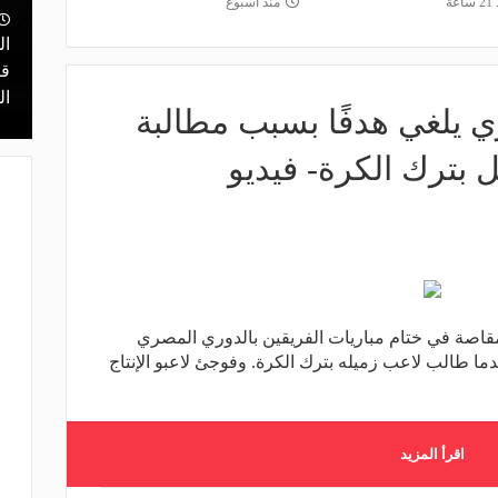
اعة
منذ أسبوع
منذ يوم
دماج".. كل ما
مالك نادي الخلود: صلاح انتقل للدوري
ال
دوري المصري
المناسب.. الدوري السعودي ليس مكانًا
قر
لقضاء إجازة التقاعد
ال
 يلغي هدفًا بسبب مطالبة
 بترك الكرة- فيديو
مقاصة في ختام مباريات الفريقين بالدوري المصري
عدما طالب لاعب زميله بترك الكرة. وفوجئ لاعبو الإنتاج
اقرأ المزيد