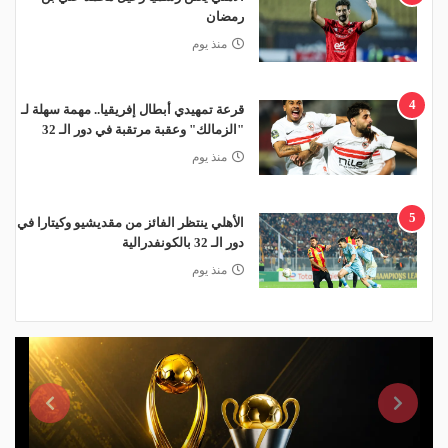
رمضان
منذ يوم
4
قرعة تمهيدي أبطال إفريقيا.. مهمة سهلة لـ
"الزمالك" وعقبة مرتقبة في دور الـ 32
منذ يوم
5
الأهلي ينتظر الفائز من مقديشيو وكيتارا في
دور الـ 32 بالكونفدرالية
منذ يوم