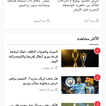
حرس الحدود يوضح 4 إجراءات
مصر.. إغلاق 1230منشأة فندقية
للتأكد من جاهزية الواسطة
وسياحية بدون تراخيص
البحرية قبل الإبحار
منذ 5 أيام
منذ أسبوع
الأكثر مشاهدة
1
الموعد والقنوات الناقلة.. دليلك لمتابعة
قرعة دوري أبطال إفريقيا والكونفدرالية
اليوم
منذ يومين
2
هل يذهب لريال مدريد؟.. السيتي يرفض
عرض برشلونة بشأن رودري
منذ 14 ساعة
3
الأهلي يعلن رسميًا رحيل محمد علي بن