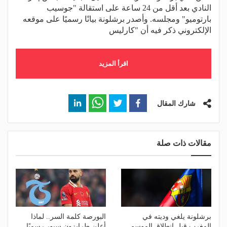
النادي بعد أقل من 24 ساعة على استقالة "جوسيب
بارتوميو" ومجلسه. وأصدر برشلونة بيانًا رسميًا على موقعه
الإلكتروني ذكر فيه أن "كارليس
اقرأ المزيد
شارك المقال
مقالات ذات صلة
برشلونة يلغي وديته في
البورصة كلمة السر.. لماذا
المغرب قبل انطلاق الموسم
أعلن طرابزون سبور رسميًا