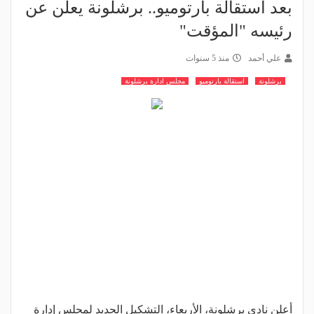
بعد استقالة بارتوميو.. برشلونة يعلن عن
رئيسه "المؤقت"
علي أحمد
منذ 5 سنوات
برشلونة
استقالة بارتوميو
مجلس ادارة برشلونة
أعلن نادي برشلونة، الأربعاء، التشكيل الجديد لمجلس إدارة