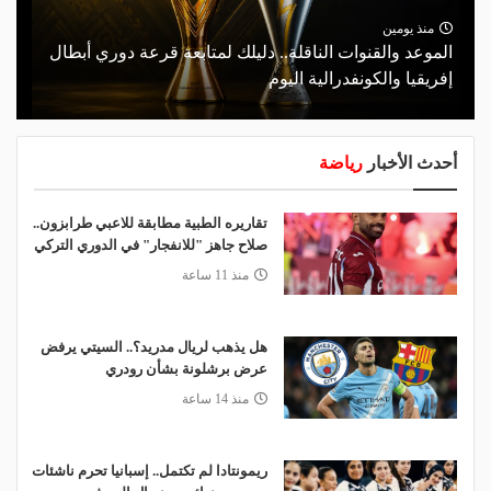
منذ يومين
الموعد والقنوات الناقلة.. دليلك لمتابعة قرعة دوري أبطال
إفريقيا والكونفدرالية اليوم
أحدث الأخبار
رياضة
تقاريره الطبية مطابقة للاعبي طرابزون..
صلاح جاهز "للانفجار" في الدوري التركي
منذ 11 ساعة
هل يذهب لريال مدريد؟.. السيتي يرفض
عرض برشلونة بشأن رودري
منذ 14 ساعة
ريمونتادا لم تكتمل.. إسبانيا تحرم ناشئات