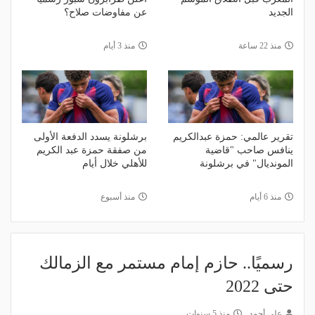
الجديد
عن مفاوضات صلاح؟
منذ 22 ساعة
منذ 3 أيام
تقرير عالمي: حمزة عبدالكريم
برشلونة يسدد الدفعة الأولى
ينافس صاحب "قاضية
من صفقة حمزة عبد الكريم
المونديال" في برشلونة
للأهلي خلال أيام
منذ 6 أيام
منذ أسبوع
رسميًا.. حازم إمام مستمر مع الزمالك
حتى 2022
علي أحمد
منذ 5 سنوات