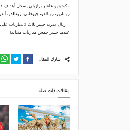
- كوتينهو عاشر برازيلي يسجل أهداف في
روماريو، رونالدو، جيوفاني، ريفالدو، أن
عندما خسر خمس مباريات متتالية.
شارك المقال
مقالات ذات صلة