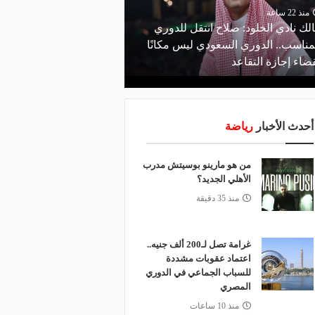
منذ 22 ساعة
منذ يوم
لك نادي الخلود: صلاح انتقل للدوري
البورصة كلمة السر.. لماذ
مناسب.. الدوري السعودي ليس مكانًا
طرابزون سبور رسميًا ع
ضاء إجازة التقاعد
صلاح؟
أحدث الأخبار
رياضة
من هو مارينو بوسيتش مدرب
الأهلي الجديد؟
منذ 35 دقيقة
غرامة تصل لـ200 ألف جنيه..
اعتماد عقوبات مشددة
للسباب الجماعي في الدوري
المصري
منذ 10 ساعات