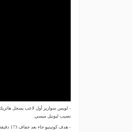
منذ 22 ساعة
منذ يوم
لك نادي الخلود: صلاح انتقل للدوري
البورصة كلمة السر.. لماذا
مناسب.. الدوري السعودي ليس مكانًا
طرابزون سبور رسميًا ع
ضاء إجازة التقاعد
صلاح؟
نصيب ليونيل ميسي.
- هدف كوتينيو جاء بعد جفاف 173 دقيقة كاملة ضد ريال مدريد دون تسجيل الأهداف له.