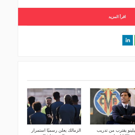
اقرأ المزيد
لينو يقترب من تدريب
الزمالك يعلن رسميًا استمرار