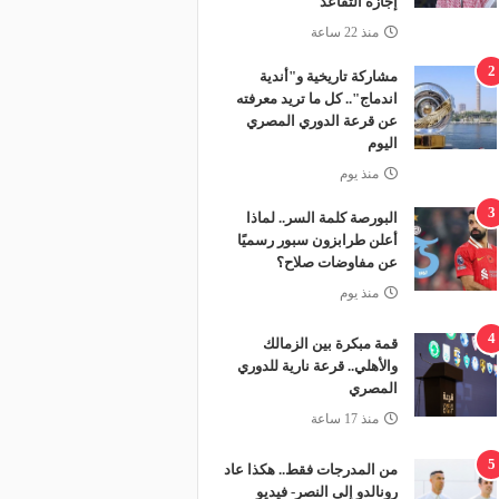
إجازة التقاعد
منذ 22 ساعة
2
مشاركة تاريخية و"أندية
اندماج".. كل ما تريد معرفته
عن قرعة الدوري المصري
اليوم
منذ يوم
3
البورصة كلمة السر.. لماذا
أعلن طرابزون سبور رسميًا
عن مفاوضات صلاح؟
منذ يوم
4
قمة مبكرة بين الزمالك
والأهلي.. قرعة نارية للدوري
المصري
منذ 17 ساعة
5
من المدرجات فقط.. هكذا عاد
رونالدو إلى النصر- فيديو