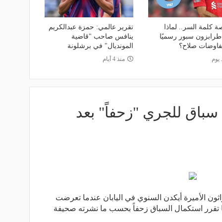
ة كلمة السر.. لماذا
تقرير عالمي: حمزة عبدالكريم
طرابزون سبور رسميًا
ينافس صاحب "قاضية
اوضات صلاح؟
المونديال" في برشلونة
 يوم
منذ 4 أيام
ل سباق للجري "زحفاً" بعد
ثون الأميرة أيكدن السنوي في اليابان عندما تعرضت
ا تقرر استكمال السباق زحفاً بحسب ما نشرته صحيفة