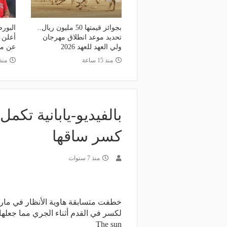
بجوائز قيمتها 50 مليون ريال..
البورص
تحديد موعد انطلاق مهرجان
أعلن 
ولي العهد للعهد 2026
عن مف
منذ 15 ساعة
منذ
بالفيديو-يابانية تكم
كسر ساقها
منذ 7 سنوات
خطفت متسابقة هاوية الأنظار في مارا
لكسر في القدم أثناء الجري مما جعله
The sun