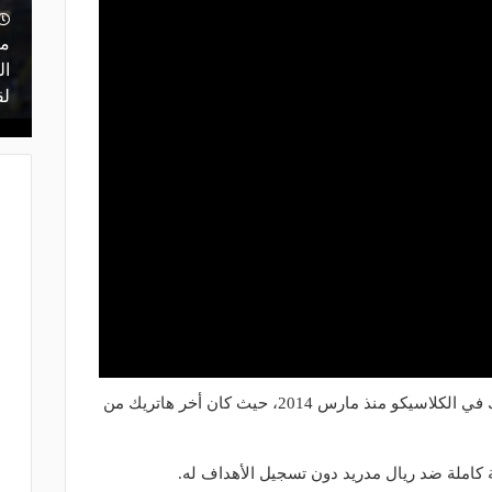
منذ يوم
 أعلن
مشاركة تاريخية و"أندية اندماج".. كل ما
ما
ن مفاوضات
تريد معرفته عن قرعة الدوري المصري
ال
اليوم
لق
- لويس سواريز أول لاعب يسجل هاتريك في الكلاسيكو منذ مارس 2014، حيث كان أخر هاتريك من