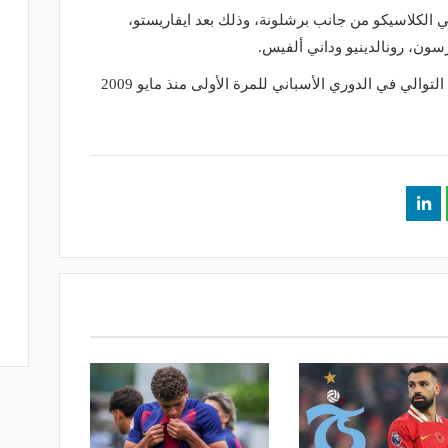
 الكلاسيكو من جانب برشلونة، وذلك بعد ايفاريستو،
درسون، رونالدينيو وداني ألفيس.
-- ريال مدريد خسر ثلاث 3 مباريات على التوالي في الدوري الأسباني للمرة الأولى منذ مايو 2009