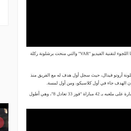
- أول مباراة في تاريخ الكلاسيكو يتم فيها اللجوء لتقنية الفيديو "VAR" والتي منحت برشلونة ركلة
شلونة أروتو فيدال، حيث سجل أول هدف له مع الفريق منذ
أن الهدف جاء في أول كلاسيكو، ومن أول لمسة.
- حافظ برشلونة على سلسلة عدم الخسارة على ملعبه بـ 42 مباراة "فوز 33 تعادل 8"، وهي أطول