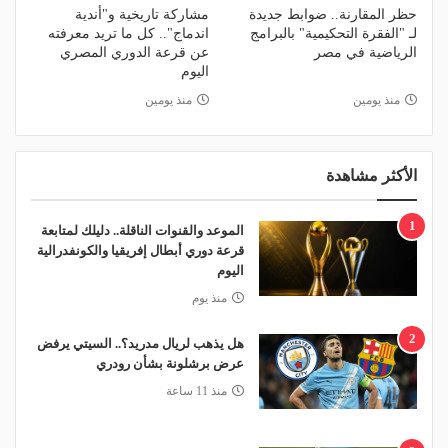
حظر المقارنة.. ضوابط جديدة
مشاركة تاريخية و"أندية
لـ "الفقرة التحكيمية" بالبرامج
اندماج".. كل ما تريد معرفته
الرياضية في مصر
عن قرعة الدوري المصري
اليوم
منذ يومين
منذ يومين
الأكثر مشاهدة
1
الموعد والقنوات الناقلة.. دليلك لمتابعة
قرعة دوري أبطال إفريقيا والكونفدرالية
اليوم
منذ يوم
2
هل يذهب لريال مدريد؟.. السيتي يرفض
عرض برشلونة بشأن رودري
منذ 11 ساعة