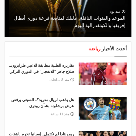
منذ يوم
الموعد والقنوات الناقلة.. دليلك لمتابعة قرعة دوري أبطال
إفريقيا والكونفدرالية اليوم
أحدث الأخبار
رياضة
تقاريره الطبية مطابقة للاعبي طرابزون..
صلاح جاهز "للانفجار" في الدوري التركي
منذ 8 ساعات
هل يذهب لريال مدريد؟.. السيتي يرفض
عرض برشلونة بشأن رودري
منذ 11 ساعة
ريمونتادا لم تكتمل.. إسبانيا تحرم ناشئات