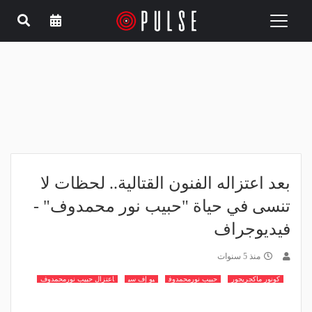
Toggle
navigation
بعد اعتزاله الفنون القتالية.. لحظات لا
تنسى في حياة "حبيب نور محمدوف" -
فيديوجراف
منذ 5 سنوات
كونور ماكجريجور
حبيب نورمحمدوف
يو إف سي
اعتزال حبيب نورمحمدوف