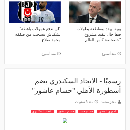
يويفا يهدد بمقاطعة بطولات
"لن ندفع عمولات باهظة"..
فيفا حال تنفيذ مشروع
بشكتاش ينسحب من صفقة
"خصخصة كأس العالم
محمد صلاح
منذ أسبوع
منذ أسبوع
رسميًا - الاتحاد السكندري يضم
أسطورة الأهلي "حسام عاشور"
معتز محمد
منذ 5 سنوات
الدوري المصري
حسام حسن
حسام عاشور
الاتحاد السكندري