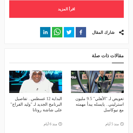
اقرأ المزيد
شارك المقال
مقالات ذات صلة
تعويض لـ "الأهلي" 9.5 مليون
البداية 12 غسطس.. تفاصيل
استرليني.. يايسله يبدأ مهمته
البرنامج الجديد لـ "وليد الفراج"
مع نيوكاسل
على شاشة روتانا
منذ 5 أيام
منذ 6 أيام