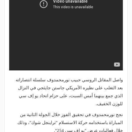
واصل المقاتل الروسي حبيب نورمحمدوف سلسلة انتصاراته
بعد التغلب على نظيره الأمريكي جاستن جايثجي في النزال
الذي جمع بينهما أمس السبت، على حزام اتحاد يو إف سي
للوزن الخفيف.
نجح نورمحمدوف في تحقيق الفوز خلال الجولة الثانية من
المباراة باستخدامه حركة الاستسلام "تراينجل شوك"، وذلك
خلال فعاليات عرض "يو إف سي 254".