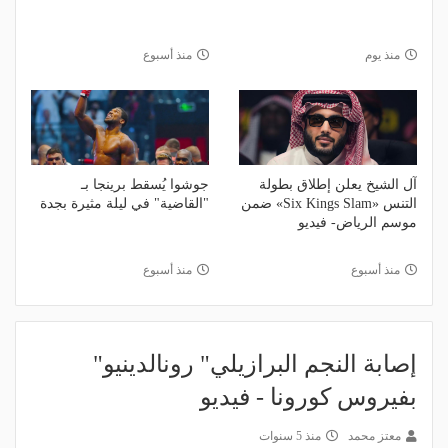
منذ يوم
منذ أسبوع
آل الشيخ يعلن إطلاق بطولة
جوشوا يُسقط برينجا بـ
التنس «Six Kings Slam» ضمن
"القاضية" في ليلة مثيرة بجدة
موسم الرياض- فيديو
منذ أسبوع
منذ أسبوع
إصابة النجم البرازيلي" رونالدينيو"
بفيروس كورونا - فيديو
معتز محمد
منذ 5 سنوات