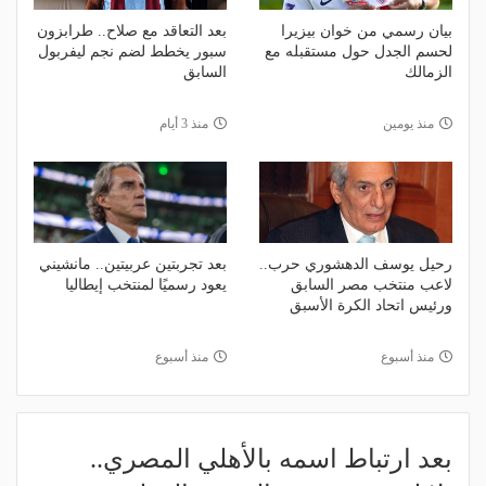
بيان رسمي من خوان بيزيرا
بعد التعاقد مع صلاح.. طرابزون
لحسم الجدل حول مستقبله مع
سبور يخطط لضم نجم ليفربول
الزمالك
السابق
منذ يومين
منذ 3 أيام
رحيل يوسف الدهشوري حرب..
بعد تجربتين عربيتين.. مانشيني
لاعب منتخب مصر السابق
يعود رسميًا لمنتخب إيطاليا
ورئيس اتحاد الكرة الأسبق
منذ أسبوع
منذ أسبوع
بعد ارتباط اسمه بالأهلي المصري..