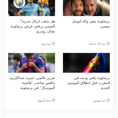
برشلونة ينعى والد ليونيل
هل يذهب لريال مدريد؟..
ميسي
السيتي يرفض عرض برشلونة
بشأن رودري
منذ 18 ساعة
منذ يوم
برشلونة يلغي وديته في
تقرير عالمي: حمزة عبدالكريم
المغرب قبل انطلاق الموسم
ينافس صاحب "قاضية
الجديد
المونديال" في برشلونة
منذ يومين
منذ أسبوع