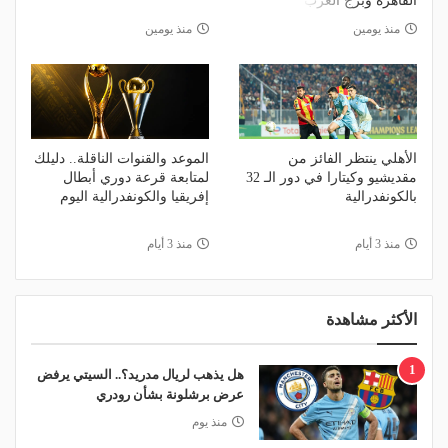
القاهرة وبرج العرب
منذ يومين
منذ يومين
الأهلي ينتظر الفائز من
الموعد والقنوات الناقلة.. دليلك
مقديشيو وكيتارا في دور الـ 32
لمتابعة قرعة دوري أبطال
بالكونفدرالية
إفريقيا والكونفدرالية اليوم
منذ 3 أيام
منذ 3 أيام
الأكثر مشاهدة
1
هل يذهب لريال مدريد؟.. السيتي يرفض
عرض برشلونة بشأن رودري
منذ يوم