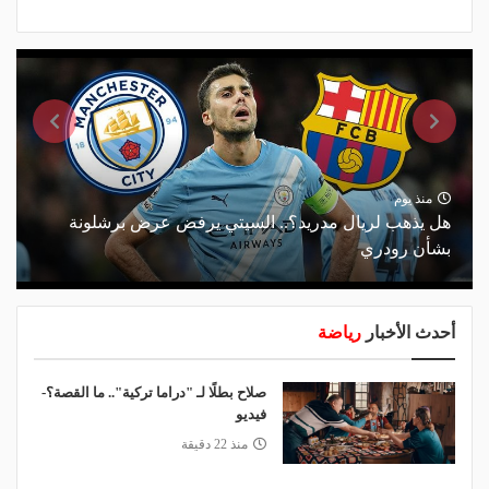
منذ يوم
هل يذهب لريال مدريد؟.. السيتي يرفض عرض برشلونة
بشأن رودري
أحدث الأخبار
رياضة
صلاح بطلًا لـ "دراما تركية".. ما القصة؟-
فيديو
منذ 22 دقيقة