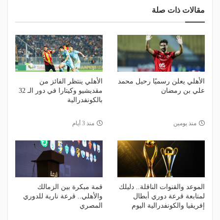
مقالات ذات صلة
الأهلي يعلن رسميًا رحيل محمد
الأهلي ينتظر الفائز من
علي بن رمضان
مقديشيو وكيتارا في دور الـ 32
بالكونفدرالية
منذ يومين
منذ 3 أيام
الموعد والقنوات الناقلة.. دليلك
قمة مبكرة بين الزمالك
لمتابعة قرعة دوري أبطال
والأهلي.. قرعة نارية للدوري
إفريقيا والكونفدرالية اليوم
المصري