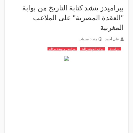
بيراميدز ينشد كتابة التاريخ من بوابة
"العقدة المصرية" على الملاعب
المغربية
علي أحمد
منذ 5 سنوات
بيراميدز
نهائي الكونفدرالية
بيراميدز ونهضة بركان