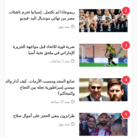
2
ريمونتادا لم تكتمل.. إسبانيا تحرم ناشئات
مصر من نهائي مونديال اليد- فيديو
منذ يوم
3
ضربة قوية للاتحاد قبل مواجهة الجزيرة
الإماراتي في ملحق نخبة آسيا
منذ 5 ساعات
4
صانع المجد ومسبب الأزمات.. كيف أدار والد
ميسي إمبراطورية نجله بين النجاح
والمحاكم؟
منذ 23 ساعة
5
طرابزون ينفي الحجز على أموال صلاح
منذ يوم