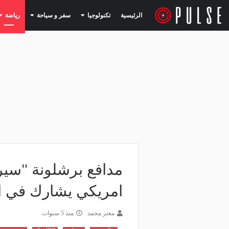
(current)
(current)
الرئيسية
تكنولوجيا
سفر و سياحة
رياضة
مدافع برشلونة "سير
امريكي يشارك في ا
معتز محمد
منذ 5 سنوات