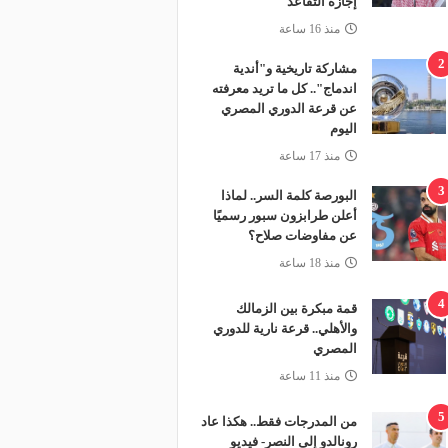
إجازة التقاعد
منذ 16 ساعة
2
مشاركة تاريخية و"أندية
اندماج".. كل ما تريد معرفته
عن قرعة الدوري المصري
اليوم
منذ 17 ساعة
3
البورصة كلمة السر.. لماذا
أعلن طرابزون سبور رسميًا
عن مفاوضات صلاح؟
منذ 18 ساعة
4
قمة مبكرة بين الزمالك
والأهلي.. قرعة نارية للدوري
المصري
منذ 11 ساعة
5
من المدرجات فقط.. هكذا عاد
رونالدو إلى النصر- فيديو