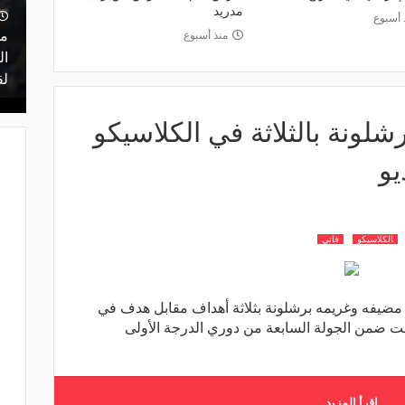
مدريد
منذ 17 ساعة
 أسبوع
 أعلن
مشاركة تاريخية و"أندية اندماج".. كل ما
ما
منذ أسبوع
ن مفاوضات
تريد معرفته عن قرعة الدوري المصري
ال
اليوم
لق
لونة بالثلاثة في الكلاسيكو
يو
الكلاسيكو
فاتي
ى مضيفه وغريمه برشلونة بثلاثة أهداف مقابل هدف في
بت ضمن الجولة السابعة من دوري الدرجة الأولى
اقرأ المزيد