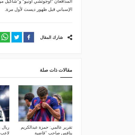
المدافعان "أوجوتشي أونيو" و"شاكيل مور"
الإسباني قبل ظهور ديست لأول مرة.
شارك المقال
مقالات ذات صلة
تقرير عالمي: حمزة عبدالكريم
ريال 
ينافس صاحب "قاضية
لاعب 