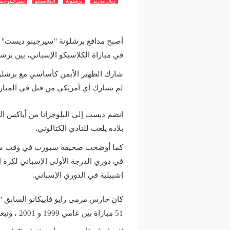
ريال مدريد
برشلونة
الكلاسيكو
سيرجينو ديس
أصبح مدافع برشلونة "سيرجينو ديست" أو
في مباراة الكلاسيكو الإسباني، بين برشل
شارك الظهير الأيمن كأساسي مع برشلونة
لم يشارك أي أمريكي من قبل في المباراة البالغ 
انضم ديست إلى البلوجرانا من أياكس ا
بلاده يلعب للنادي الكتالوني.
كما أوضحت صحيفة سبورت في وقت سابق
إشبيلية في الدوري الإسباني.
كان حارس مرمى رايو فاييكانو السابق 
51 مباراة بين عامي 1999 و 2001 ، وتبعه المهاجم "جوزي ألتيدور" الذي لعب مع فياريال.