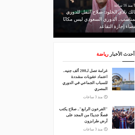
منذ 16 ساعة
منذ 18 ساعة
لك نادي الخلود: صلاح انتقل للدوري
البورصة كلمة السر.. لماذ
مناسب.. الدوري السعودي ليس مكانًا
طرابزون سبور رسميًا ع
ضاء إجازة التقاعد
صلاح؟
أحدث الأخبار
رياضة
غرامة تصل لـ200 ألف جنيه..
اعتماد عقوبات مشددة
للسباب الجماعي في الدوري
المصري
منذ 3 ساعات
"الفرعون الرابع".. صلاح يكتب
فصلًا جديدًا من المجد على
أرض طرابزون
منذ 3 ساعات