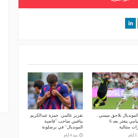
المونديال تلاحق ميسي..
تقرير عالمي: حمزة عبدالكريم
إنتر ميامي يتعثر بعد 6
ينافس صاحب "قاضية
ات متتالية
المونديال" في برشلونة
ام
منذ 4 أيام