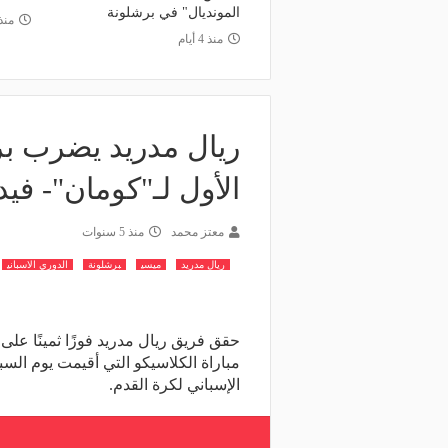
المونديال" في برشلونة
منذ 16 ساعة
منذ 18 ساعة
منذ
لك نادي الخلود: صلاح انتقل للدوري
البورصة كلمة السر.. لماذا
منذ 4 أيام
مناسب.. الدوري السعودي ليس مكانًا
طرابزون سبور رسميًا ع
ضاء إجازة التقاعد
صلاح؟
ريال مدريد يضرب برش
الأول لـ"كومان"- فيد
معتز محمد
منذ 5 سنوات
ريال مدريد
ميسي
برشلونة
الدوري الاسباني
حقق فريق ريال مدريد فوزًا ثمينًا عل
مباراة الكلاسيكو التي أقيمت يوم الس
الإسباني لكرة القدم.