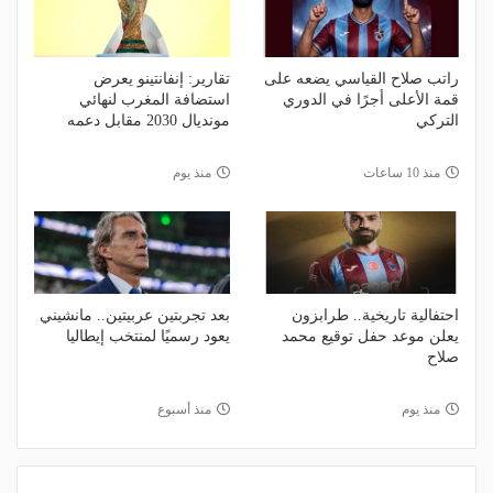
راتب صلاح القياسي يضعه على
تقارير: إنفانتينو يعرض
قمة الأعلى أجرًا في الدوري
استضافة المغرب لنهائي
التركي
مونديال 2030 مقابل دعمه
منذ 10 ساعات
منذ يوم
احتفالية تاريخية.. طرابزون
بعد تجربتين عربيتين.. مانشيني
يعلن موعد حفل توقيع محمد
يعود رسميًا لمنتخب إيطاليا
صلاح
منذ يوم
منذ أسبوع