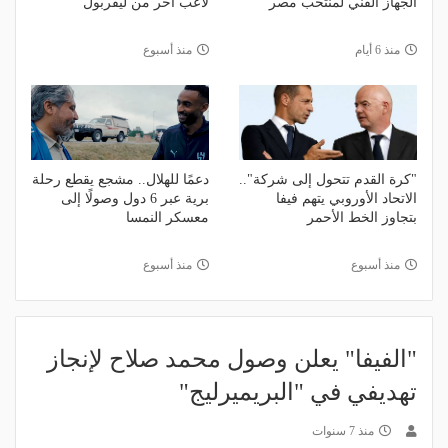
الجهاز الفني لمنتخب مصر
لاعب آخر من ليفربول
منذ 6 أيام
منذ أسبوع
"كرة القدم تتحول إلى شركة"..
دعمًا للهلال.. مشجع يقطع رحلة
الاتحاد الأوروبي يتهم فيفا
برية عبر 6 دول وصولًا إلى
بتجاوز الخط الأحمر
معسكر النمسا
منذ أسبوع
منذ أسبوع
"الفيفا" يعلن وصول محمد صلاح لإنجاز
تهديفي في "البريميرليج"
منذ 7 سنوات