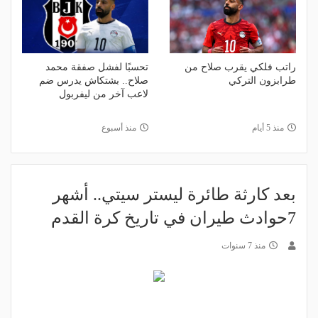
راتب فلكي يقرب صلاح من
تحسبًا لفشل صفقة محمد
طرابزون التركي
صلاح.. بشتكاش يدرس ضم
لاعب آخر من ليفربول
منذ 5 أيام
منذ أسبوع
بعد كارثة طائرة ليستر سيتي.. أشهر
7حوادث طيران في تاريخ كرة القدم
منذ 7 سنوات