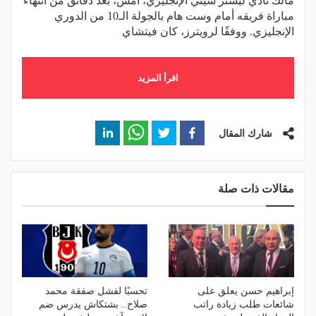
مالك نادي ليستر سيتي الإنجليزي، أمس، بعد دقائق من انتهاء
مباراة فريقه أمام وست هام بالجولة الـ10 من الدوري
الإنجليزي. ووفقًا لرويترز، كان فيتشاي
اقرأ المزيد
شارك المقال
مقالات ذات صلة
إبراهيم حسن يعلق على
تحسبًا لفشل صفقة محمد
شائعات طلب زيادة راتب
صلاح.. بشتكاش يدرس ضم