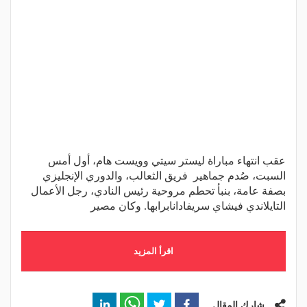
عقب انتهاء مباراة ليستر سيتي وويست هام، أول أمس
السبت، صُدم جماهير فريق الثعالب، والدوري الإنجليزي
بصفة عامة، بنبأ تحطم مروحية رئيس النادي، رجل الأعمال
التايلاندي فيشاي سريفادانابرابها. وكان مصير
اقرأ المزيد
شارك المقال