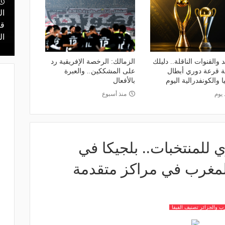
ال
منذ ساعتين
يا.. مهمة سهلة
هل يذهب لريال مدريد؟.. السيتي يرفض
قر
في دور الـ 32
عرض برشلونة بشأن رودري
ال
 والقنوات الناقلة.. دليلك
الزمالك: الرخصة الإفريقية رد
عة قرعة دوري أبطال
على المشككين.. والعبرة
ا والكونفدرالية اليوم
بالأفعال
 يوم
منذ أسبوع
 للمنتخبات.. بلجيكا في
المغرب في مراكز متقدمة
ب والجزائر تصنيف الفيفا