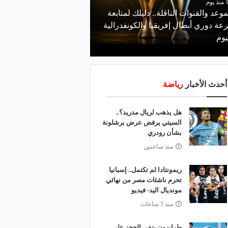
منذ يوم
موعد والقنوات الناقلة.. دليلك لمتابعة
منذ يوم
عة دوري أبطال إفريقيا والكونفدرالية
قرعة تمهيدي أبطال إفريق
يوم
لـ "الزمالك" وعقبة مرتقبة 
أحدث الأخبار
رياضة
هل يذهب لريال مدريد؟..
السيتي يرفض عرض برشلونة
بشأن رودري
منذ ساعتين
ريمونتادا لم تكتمل.. إسبانيا
تحرم ناشئات مصر من نهائي
مونديال اليد- فيديو
منذ 5 ساعات
طرابزون ينفي الحجز على