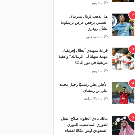
منذ يوم
2
هل يذهب لريال مدريد؟..
السيتي يرفض عرض برشلونة
بشأن رودري
منذ ساعتين
3
قرعة تمهيدي أبطال إفريقيا..
مهمة سهلة لـ "الزمالك" وعقبة
مرتقبة في دور الـ 32
منذ يوم
4
الأهلي يعلن رسميًا رحيل محمد
علي بن رمضان
منذ 23 ساعة
5
مالك نادي الخلود: صلاح انتقل
للدوري المناسب.. الدوري
السعودي ليس مكانًا لقضاء