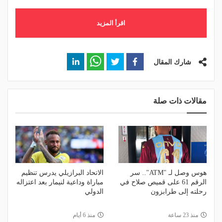
اقرأ المزيد
شارك المقال
مقالات ذات صلة
هوس وصل لـ "ATM".. سر
الاتحاد البرازيلي يدرس تنظيم
الرقم 61 على قميص صلاح في
مباراة وداعية لنيمار بعد اعتزاله
رحلته إلى طرابزون
الدولي
منذ 23 ساعة
منذ 6 أيام