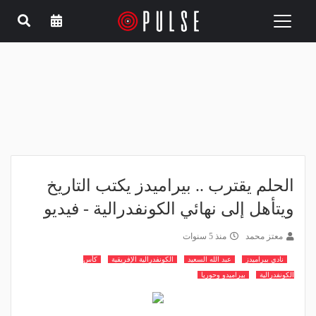
Toggle
navigation
الحلم يقترب .. بيراميدز يكتب التاريخ
ويتأهل إلى نهائي الكونفدرالية - فيديو
معتز محمد
منذ 5 سنوات
نادي بيراميدز
عبد الله السعيد
الكونفدرالية الإفريقية
كأس
الكونفدرالية
بيراميدو وحوريا