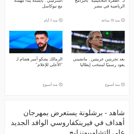
لـ "الفقرة التحكيمية" بالبرامج
استرليني.. يايسله يبدأ مهمته
الرياضية في مصر
مع نيوكاسل
منذ 18 ساعة
منذ 3 أيام
بعد تجربتين عربيتين.. مانشيني
الزمالك يشكو أمير هشام لـ
يعود رسميًا لمنتخب إيطاليا
"الأعلى للإعلام"
منذ أسبوع
منذ أسبوع
شاهد - برشلونة يستعرض بمهرجان
أهداف في فيرينكفاروسي الوافد الجديد
على التشامبيونزليج