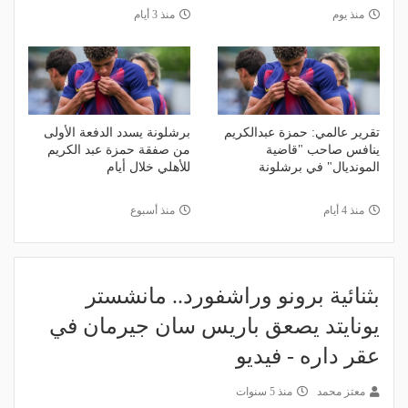
منذ يوم
منذ 3 أيام
تقرير عالمي: حمزة عبدالكريم
برشلونة يسدد الدفعة الأولى
ينافس صاحب "قاضية
من صفقة حمزة عبد الكريم
المونديال" في برشلونة
للأهلي خلال أيام
منذ 4 أيام
منذ أسبوع
بثنائية برونو وراشفورد.. مانشستر
يونايتد يصعق باريس سان جيرمان في
عقر داره - فيديو
معتز محمد
منذ 5 سنوات