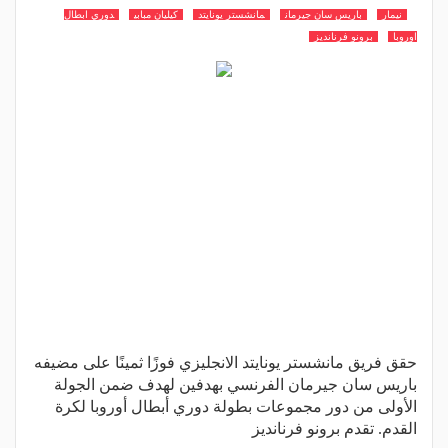
نيمار
باريس سان جيرمان
مانشستر يونايتد
كيليان مبابي
دوري ابطال
اوروبا
برونو فرنانديز
حقق فريق مانشستر يونايتد الانجليزي فوزًا ثمينًا على مضيفه
باريس سان جيرمان الفرنسي بهدفين لهدف ضمن الجولة
الأولى من دور مجموعات بطولة دوري أبطال أوروبا لكرة
القدم. تقدم برونو فرنانديز