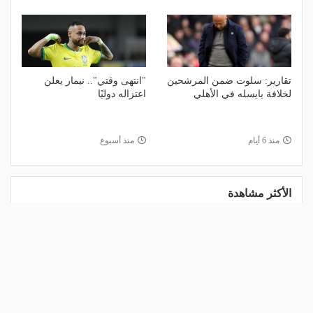
تقارير: سلوت ضمن المرشحين
"انتهى وقتي".. نيمار يعلن
لخلافة يايسله في الأهلي
اعتزاله دوليًا
منذ 6 أيام
منذ أسبوع
الأكثر مشاهدة
1
مالك نادي الخلود: صلاح انتقل للدوري
المناسب.. الدوري السعودي ليس مكانًا
لقضاء إجازة التقاعد
منذ 23 ساعة
2
مشاركة تاريخية و"أندية اندماج".. كل ما