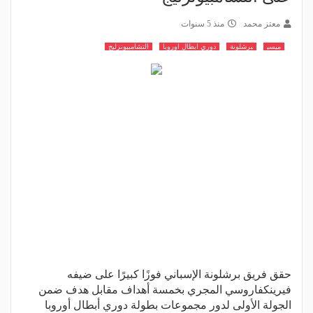
معتز محمد
منذ 5 سنوات
ميسي
برشلونة
دوري ابطال اوروبا
التشامبيونزليج
حقق فريق برشلونة الإسباني فوزًا كبيرًا على ضيفه
فيرينكفاروسي المجري بخمسة أهداف مقابل هدف ضمن
الجولة الأولى لدور مجموعات بطولة دوري أبطال أوروبا