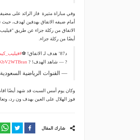
وفي مباراة مثيرة فاز الرائد على مضيف
أمام ضيفه الاتفاق بهدفين لهدف، حيث تق
الاتفاق من ركلة جزاء عن طريق "فيليب
أيضًا من ركلة جزاء.
د87’ هدف لـ الاتفاق! ⚽
#فيليب_كي
? — شاهد الهدف! ?
om/KbV2WTBran
— القنوات الرياضية السعودية (@adiyatv
فوز الهلال على العين بهدف ون رد، وتع
شارك المقال
منذ يومين