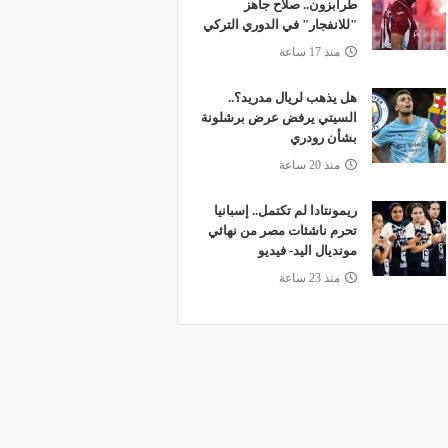
طرابزون.. صلاح جاهز
"للانفجار" في الدوري التركي
منذ 17 ساعة
هل يذهب لريال مدريد؟..
السيتي يرفض عرض برشلونة
بشأن رودري
منذ 20 ساعة
ريمونتادا لم تكتمل.. إسبانيا
تحرم ناشئات مصر من نهائي
مونديال اليد- فيديو
منذ 23 ساعة