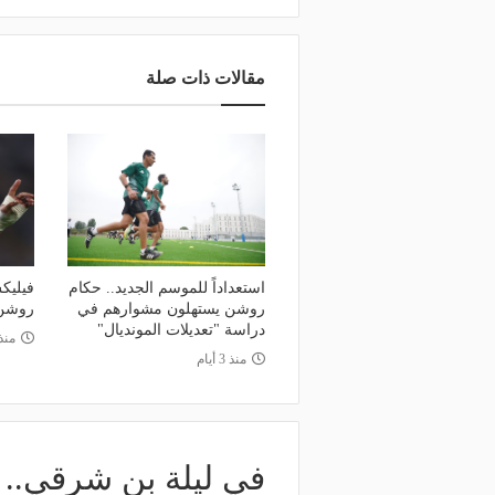
وعد والقنوات الناقلة.. دليلك لمتابعة
منذ يوم
عة دوري أبطال إفريقيا والكونفدرالية
الأهلي يعلن رسميًا رحيل
وم
رمضان
مقالات ذات صلة
استعداداً للموسم الجديد.. حكام
فيليك
روشن يستهلون مشوارهم في
روشن
دراسة "تعديلات المونديال"
منذ 4 أي
منذ 3 أيام
في ليلة بن شرقي.. 