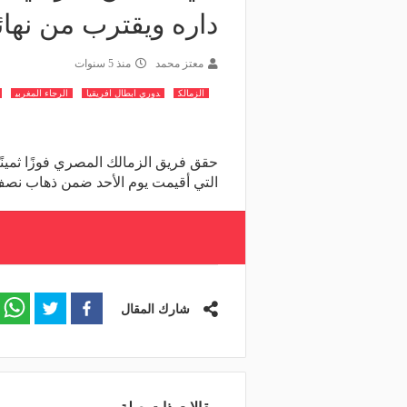
داره ويقترب من نهائ
معتز محمد
منذ 5 سنوات
الزمالك
دوري ابطال افريقيا
الرجاء المغربي
حقق فريق الزمالك المصري فوزًا ثمينً
التي أقيمت يوم الأحد ضمن ذهاب نصف 
شارك المقال