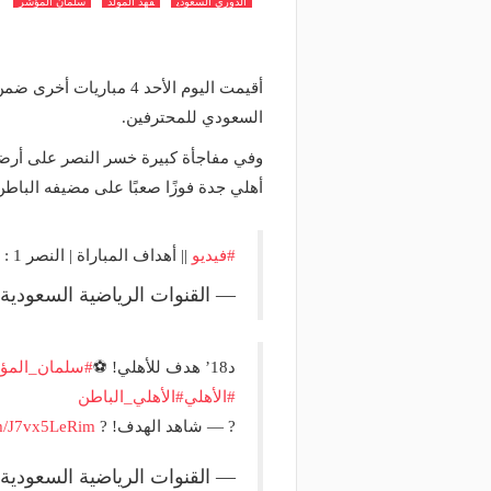
الدوري السعودي
فهد المولد
سلمان المؤشر
أقيمت اليوم الأحد 4 مبا
السعودي للمحترفين.
وفي مفاجأة كبيرة خسر النصر على أرضه
أهلي جدة فوزًا صعبًا على مضيفه البا
#فيديو
|| أهداف المباراة | النصر 1 : 2 : الفتح
— القنوات الرياضية السعودية (@adiyatv
د18’ هدف للأهلي! ⚽
#سلمان_المؤ
#الأهلي
#الأهلي_الباطن
? — شاهد الهدف! ?
om/J7vx5LeRim
— القنوات الرياضية السعودية (@adiyatv