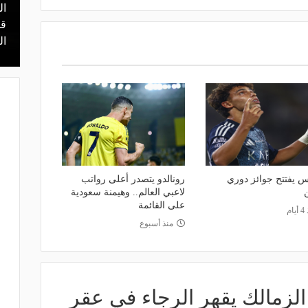
ال
منذ 20 ساعة
 محمد علي بن
هل يذهب لريال مدريد؟.. السيتي يرفض
قر
عرض برشلونة بشأن رودري
ال
س يفتتح جوائز دوري
رونالدو يتصدر أعلى رواتب
لاعبي العالم.. وهيمنة سعودية
على القائمة
ام
منذ أسبوع
الزمالك يقهر الرجاء في عقر