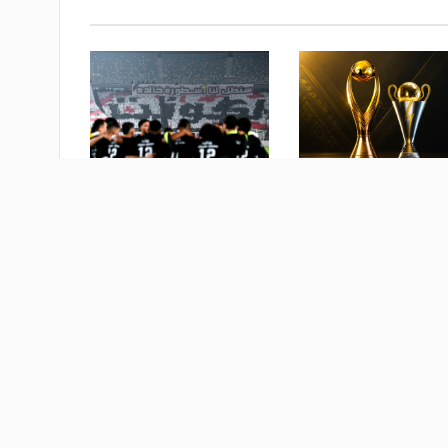
 والقنوات الناقلة.. دليلك
الزمالك: الرخصة الإفريقية رد
عة قرعة دوري أبطال
على المشككين.. والعبرة
ا والكونفدرالية اليوم
بالأفعال
 يومين
منذ أسبوع