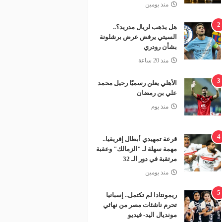
منذ يومين
2
هل يذهب لريال مدريد؟..
السيتي يرفض عرض برشلونة
بشأن رودري
منذ 20 ساعة
3
الأهلي يعلن رسميًا رحيل محمد
علي بن رمضان
منذ يوم
4
قرعة تمهيدي أبطال إفريقيا..
مهمة سهلة لـ "الزمالك" وعقبة
مرتقبة في دور الـ 32
منذ يومين
5
ريمونتادا لم تكتمل.. إسبانيا
تحرم ناشئات مصر من نهائي
مونديال اليد- فيديو