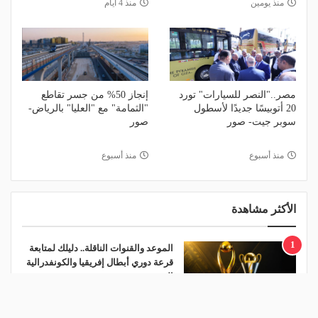
منذ يومين
منذ 4 أيام
مصر.."النصر للسيارات" تورد
إنجاز 50% من جسر تقاطع
20 أتوبيسًا جديدًا لأسطول
"الثمامة" مع "العليا" بالرياض-
سوبر جيت- صور
صور
منذ أسبوع
منذ أسبوع
الأكثر مشاهدة
1
الموعد والقنوات الناقلة.. دليلك لمتابعة
قرعة دوري أبطال إفريقيا والكونفدرالية
اليوم
منذ 22 ساعة