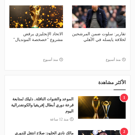
تقارير: سلوت ضمن المرشحين
الاتحاد الإنجليزي يرفض
لخلافة يايسله في الأهلي
مشروع "خصخصة المونديال"
منذ أسبوع
منذ أسبوع
الأكثر مشاهدة
1
الموعد والقنوات الناقلة.. دليلك لمتابعة
قرعة دوري أبطال إفريقيا والكونفدرالية
اليوم
منذ 12 ساعة
2
مالك نادي الخلود: صلاح انتقل للدوري