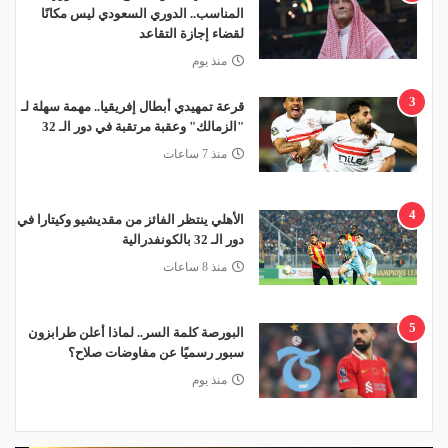
المناسب.. الدوري السعودي ليس مكانًا
لقضاء إجازة التقاعد
منذ يوم
3
قرعة تمهيدي أبطال إفريقيا.. مهمة سهلة لـ
"الزمالك" وعقبة مرتقبة في دور الـ 32
منذ 7 ساعات
4
الأهلي ينتظر الفائز من مقديشيو وكيتارا في
دور الـ 32 بالكونفدرالية
منذ 8 ساعات
5
البورصة كلمة السر.. لماذا أعلن طرابزون
سبور رسميًا عن مفاوضات صلاح؟
منذ يوم