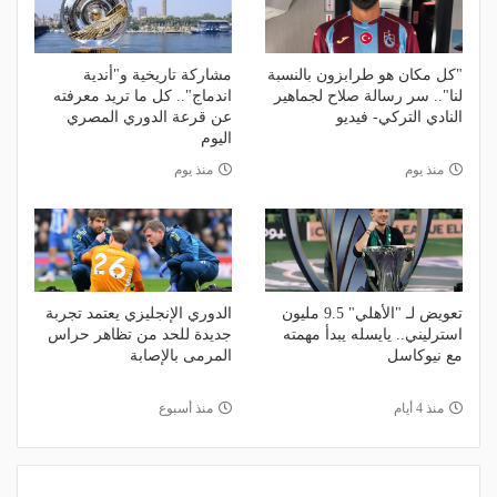
"كل مكان هو طرابزون بالنسبة
مشاركة تاريخية و"أندية
لنا".. سر رسالة صلاح لجماهير
اندماج".. كل ما تريد معرفته
النادي التركي- فيديو
عن قرعة الدوري المصري
اليوم
منذ يوم
منذ يوم
تعويض لـ "الأهلي" 9.5 مليون
الدوري الإنجليزي يعتمد تجربة
استرليني.. يايسله يبدأ مهمته
جديدة للحد من تظاهر حراس
مع نيوكاسل
المرمى بالإصابة
منذ 4 أيام
منذ أسبوع