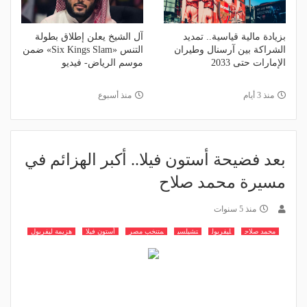
بزيادة مالية قياسية.. تمديد
آل الشيخ يعلن إطلاق بطولة
الشراكة بين آرسنال وطيران
التنس «Six Kings Slam» ضمن
الإمارات حتى 2033
موسم الرياض- فيديو
منذ 3 أيام
منذ أسبوع
بعد فضيحة أستون فيلا.. أكبر الهزائم في
مسيرة محمد صلاح
منذ 5 سنوات
محمد صلاح
ليفربول
تشيلسي
متنخب مصر
أستون فيلا
هزيمة ليفربول