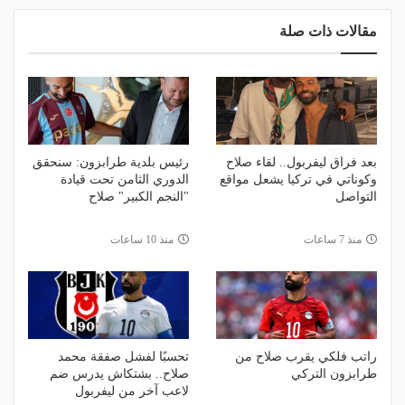
مقالات ذات صلة
بعد فراق ليفربول.. لقاء صلاح
رئيس بلدية طرابزون: سنحقق
وكوناتي في تركيا يشعل مواقع
الدوري الثامن تحت قيادة
التواصل
"النجم الكبير" صلاح
منذ 7 ساعات
منذ 10 ساعات
راتب فلكي يقرب صلاح من
تحسبًا لفشل صفقة محمد
طرابزون التركي
صلاح.. بشتكاش يدرس ضم
لاعب آخر من ليفربول