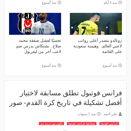
منذ 4 أيام
منذ أسبوع
رونالدو يتصدر أعلى رواتب
تحسبًا لفشل صفقة محمد
لاعبي العالم.. وهيمنة سعودية
صلاح.. بشتكاش يدرس ضم
على القائمة
لاعب آخر من ليفربول
منذ أسبوع
منذ أسبوع
فرانس فوتبول تطلق مسابقة لاختيار
أفضل تشكيلة في تاريخ كرة القدم- صور
علي أحمد
منذ 5 سنوات
فرانس فوتبول
مسابقة فرانس فوتبول
بالون دور دريم تيم