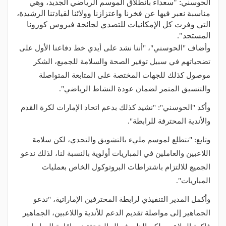
الحوسني: "سعداء بانطلاق الموسم الرياضي الجديد، وهي
مناسبة نعبر فيها عن فخرنا واعتزازنا وولائنا لقيادتنا الرشيدة،
التي وفرت كل الإمكانيات للتصدي لجائحة فيروس كورونا
المستجد".
وأضاف "الحوسني"، "أننا نشد على أيدي خط دفاعنا الأول على
تضحياتهم في سبيل توفير الصحة والسلامة للجميع، الشكر
موصول كذلك للجهات المختصة على المتابعة المتواصلة
والتنسيق المثمر لضمان عودة النشاط الرياضي".
وأكد "الحوسني": "نشيد كذلك بدعم اتحاد الإمارات لكرة القدم
والأندية المحترفة للرابطة".
وتابع: "نتطلع لموسم مليء بالتشويق والتحدي، لكن سلامة
اللاعبين والعاملين في المباريات أولوية بالنسبة لنا، لذلك ندعو
الجميع للالتزام باشتراطات البروتوكول الخاص بعمليات
المباريات".
وأكمل المدير التنفيذي لرابطة المحترفين الإماراتية، "ندعو
الجماهير إلى مواصلة تقديم الدعم للأندية واللاعبين، الجماهير