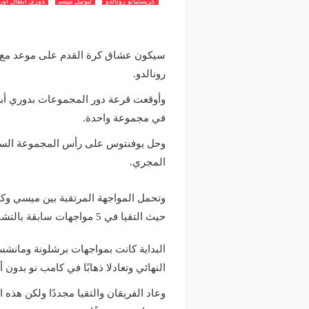
كريستيانو رونالدو
ليونيل ميسي
دوري ابطال اورو
سيكون عشاق كرة القدم على موعد مع مو
رونالدو.
في مجموعة واحدة.
وحل يوفنتوس على رأس المجموعة الساب
المجري.
حيث التقيا في 5 مواجهات سابقة بالتشامبيونزليج.
البداية كانت بمواجهات برشلونة ومانشس
النهائي وتعادلا ذهابًا في كامب نو بدون أ