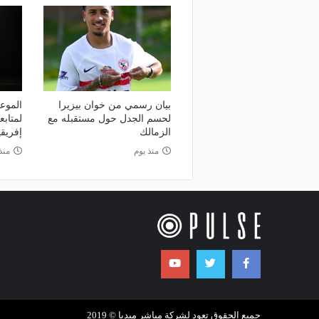
بيان رسمي من خوان بيزيرا
الموعد
لحسم الجدل حول مستقبله مع
لمتاب
الزمالك
إفريقي
منذ يوم
منذ
جميع الحقوق تعود لشركة مباشر ميديا © 2019