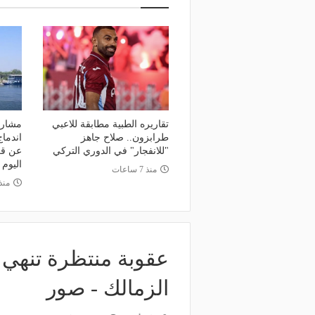
وعد والقنوات الناقلة.. دليلك لمتابعة
منذ يوم
عة دوري أبطال إفريقيا والكونفدرالية
الأهلي يعلن رسميًا رحيل
وم
رمضان
تقاريره الطبية مطابقة للاعبي
مشاركة
طرابزون.. صلاح جاهز
اندماج
"للانفجار" في الدوري التركي
عن قر
اليوم
منذ 7 ساعات
منذ
عقوبة منتظرة تنهي
الزمالك - صور