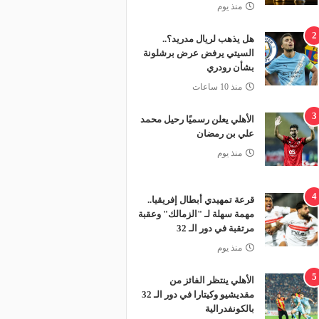
منذ يوم
2
هل يذهب لريال مدريد؟..
السيتي يرفض عرض برشلونة
بشأن رودري
منذ 10 ساعات
3
الأهلي يعلن رسميًا رحيل محمد
علي بن رمضان
منذ يوم
4
قرعة تمهيدي أبطال إفريقيا..
مهمة سهلة لـ "الزمالك" وعقبة
مرتقبة في دور الـ 32
منذ يوم
5
الأهلي ينتظر الفائز من
مقديشيو وكيتارا في دور الـ 32
بالكونفدرالية