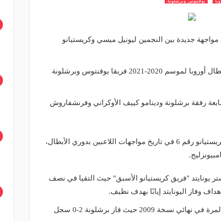
با
يوفنتوس وبرشلونة
اجهة جديدة بين النجمين ليونيل ميسي وكريستيانو
وأوقعت قرعة دور المجموعات بدوري أبطال أوروبا لموسم 2020-2021 فريقا يوفنتوس وبرشلونة
عة رفقة برشلونة ودينامو كييف الأوكراني وفرنشفاروش
وتحمل المواجهة المرتقبة بين ميسي وكريستيانو رقم 6 في تاريخ مواجهات اللاعبين بدوري الأبطال،
تر يونايتد "فريق كريستيانو الأسبق" حيث التقيا في نصف
هداف وفاز اليونايتد إيابًا بهدف نظيف.
وعاد الفريقان والتقيا مجددًا ولكن هذه المرة في نهائي نسخة 2009 حيث فاز برشلونة 2-0 سجل