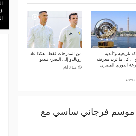
ال
منذ 10 ساعات
 محمد علي بن
هل يذهب لريال مدريد؟.. السيتي يرفض
قر
عرض برشلونة بشأن رودري
ال
 تاريخية و"أندية
من المدرجات فقط.. هكذا عاد
".. كل ما تريد معرفته
رونالدو إلى النصر- فيديو
عة الدوري المصري
منذ 3 أيام
 يومين
 موسم فرجاني ساسي مع