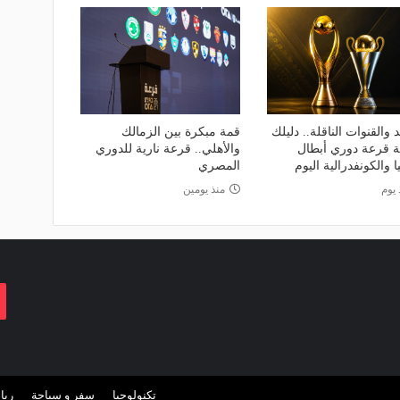
 والقنوات الناقلة.. دليلك
قمة مبكرة بين الزمالك
عة قرعة دوري أبطال
والأهلي.. قرعة نارية للدوري
ا والكونفدرالية اليوم
المصري
 يوم
منذ يومين
تكنولوجيا
سفر و سياحة
ريا