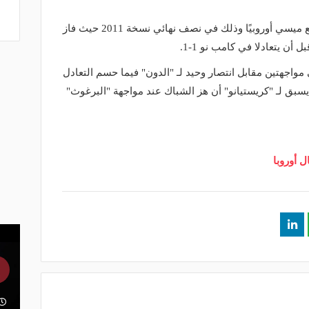
وبقميص ريال مدريد، تواجه كريستيانو مع ميسي أوروبيًا وذلك في نصف نهائي نسخة 2011 حيث فاز
أن يتعادلا في كامب نو 1-1.
 مواجهتين مقابل انتصار وحيد لـ "الدون" فيما حسم التعادل
 أهداف فيما لم يسبق لـ "كريستيانو" أن هز الشباك عند مواجهة "البرغوث"
 أوروبا