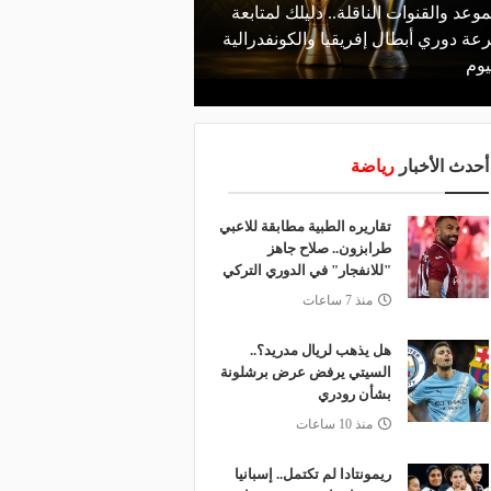
موعد والقنوات الناقلة.. دليلك لمتابعة
منذ يوم
عة دوري أبطال إفريقيا والكونفدرالية
الأهلي يعلن رسميًا رحيل
يوم
رمضان
أحدث الأخبار
رياضة
تقاريره الطبية مطابقة للاعبي
طرابزون.. صلاح جاهز
"للانفجار" في الدوري التركي
منذ 7 ساعات
هل يذهب لريال مدريد؟..
السيتي يرفض عرض برشلونة
بشأن رودري
منذ 10 ساعات
ريمونتادا لم تكتمل.. إسبانيا