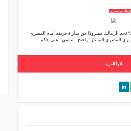
لزمالك والمصري
نجم الزمالك مطرودًا من مباراة فريقه أمام المصري
 لحساب الجولة 31 من الدوري المصري الممتاز. واحتج "ساسي" على حكم
اقرأ المزيد