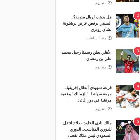
منذ يوم
2
هل يذهب لريال مدريد؟..
السيتي يرفض عرض برشلونة
بشأن رودري
منذ 3 ساعات
3
الأهلي يعلن رسميًا رحيل محمد
علي بن رمضان
منذ يوم
4
قرعة تمهيدي أبطال إفريقيا..
مهمة سهلة لـ "الزمالك" وعقبة
مرتقبة في دور الـ 32
منذ يوم
5
مالك نادي الخلود: صلاح انتقل
للدوري المناسب.. الدوري
السعودي ليس مكانًا لقضاء