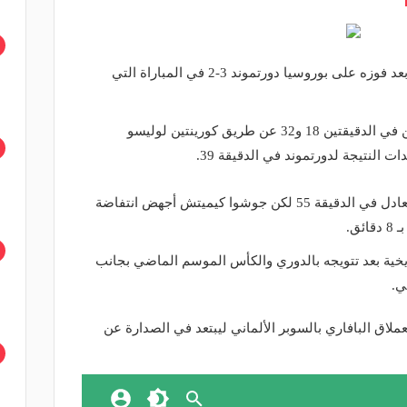
توج بايرن ميونخ بكأس السوبر الألماني بعد فوزه على بوروسيا دورتموند 3-2 في المباراة التي
وتقدم بايرن في المباراة بهدفين متتاليين في الدقيقتين 18 و32 عن طريق كورينتين لوليسو
 النتيجة لدورتموند في الدقيقة 39.
وأدرك مهاجم دورتموند إيرلينج هالاند التعادل في الدقيقة 55 لكن جوشوا كيميتش أجهض انتفاضة
ق.
يخية بعد تتويجه بالدوري والكأس الموسم الماضي بجانب
ي.
لعملاق البافاري بالسوبر الألماني ليبتعد في الصدارة عن