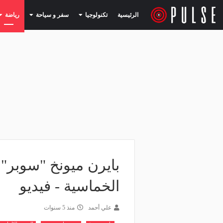
(current)
(current)
الرئيسية
تكنولوجيا
سفر و سياحة
رياضة
بايرن ميونخ "سوبر" 
الخماسية - فيديو
علي أحمد
منذ 5 سنوات