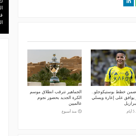
ال
منذ 3 ساعات
 محمد علي بن
هل يذهب لريال مدريد؟.. السيتي يرفض
قر
عرض برشلونة بشأن رودري
ال
من خطط بوستيكوجلو..
الجماهير تترقب انطلاق موسم
 يوافق على إعارة ويسلي
الكرة الجديد بحضور نجوم
برازيل
عالميين
ام
منذ أسبوع