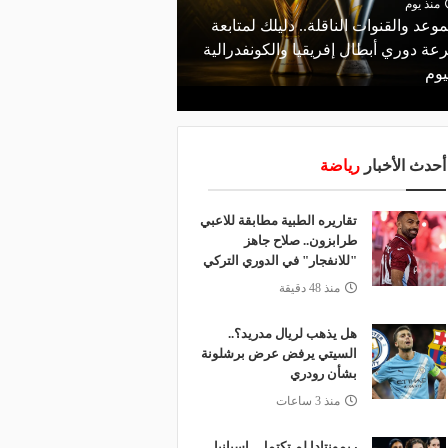
منذ يوم
موعد والقنوات الناقلة.. دليلك لمتابعة
منذ يوم
عة دوري أبطال إفريقيا والكونفدرالية
الأهلي يعلن رسميًا رحيل
يوم
رمضان
أحدث الأخبار
رياضة
تقاريره الطبية مطابقة للاعبي
طرابزون.. صلاح جاهز
"للانفجار" في الدوري التركي
منذ 48 دقيقة
هل يذهب لريال مدريد؟..
السيتي يرفض عرض برشلونة
بشأن رودري
منذ 3 ساعات
ريمونتادا لم تكتمل.. إسبانيا