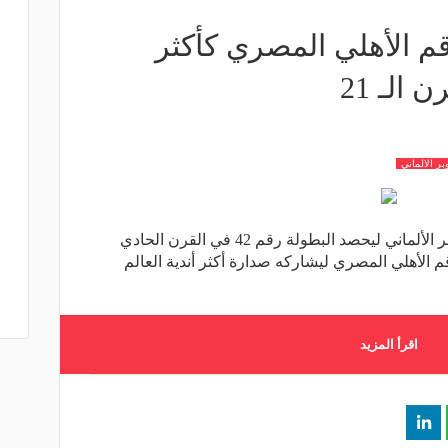
قم الأهلي المصري كأكثر
 الـ 21
بر الالماني
توج بايرن ميونخ، الأربعاء، بكأس السوبر الألماني ليحصد البطولة رقم 42 في القرن الحادي
م الأهلي المصري ليشاركه صدارة أكثر أندية العالم
اقرأ المزيد