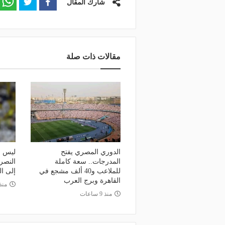
منذ يوم
شارك المقال
وعد والقنوات الناقلة.. دليلك لمتابعة
منذ يوم
عة دوري أبطال إفريقيا والكونفدرالية
الأهلي يعلن رسميًا رحيل
وم
رمضان
مقالات ذات صلة
الدوري المصري يفتح
ليس ض
المدرجات.. سعة كاملة
النصر
للملاعب و40 ألف مشجع في
إلى ال
القاهرة وبرج العرب
منذ 5 أي
منذ 9 ساعات