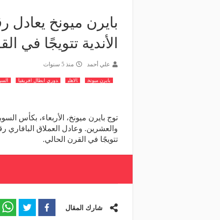
بايرن ميونخ يعادل ر
الأندية تتويجًا في القرن
علي أحمد
منذ 5 سنوات
بايرن ميونخ
الاهلي
دوري ابطال افريقيا
السو
والعشرين. وعادل العملاق البافاري رق
تتويجًا في القرن الحالي.
شارك المقال