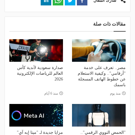
شارك المقال
مقالات ذات صلة
مصر.. تعرف على خدمة
صدارة سعودية لأندية كأس
"أرقامي".. وكيفية الاستعلام
العالم للرياضات الإلكترونية
عن خطوط الهاتف المسجلة
2026
باسمك
منذ يوم
منذ 6 أيام
"الحمض النووي الرقمي"..
مزايا جديدة لـ "ميتا إيه آي"