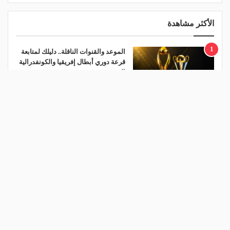
الأكثر مشاهدة
1
الموعد والقنوات الناقلة.. دليلك لمتابعة
قرعة دوري أبطال إفريقيا والكونفدرالية
اليوم
منذ يومين
2
هل يذهب لريال مدريد؟.. السيتي يرفض
عرض برشلونة بشأن رودري
منذ يوم
3
الأهلي يعلن رسميًا رحيل محمد علي بن
رمضان
منذ يوم
4
قرعة تمهيدي أبطال إفريقيا.. مهمة سهلة لـ