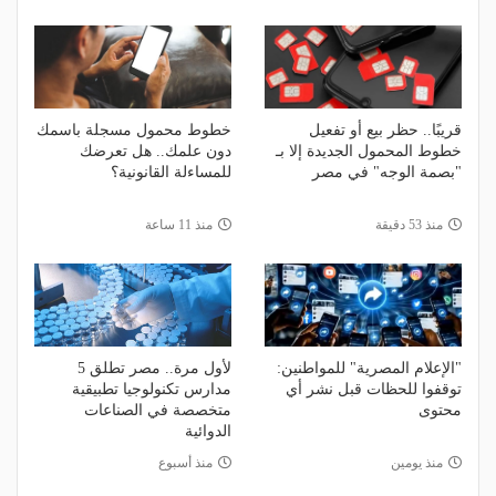
قريبًا.. حظر بيع أو تفعيل
خطوط محمول مسجلة باسمك
خطوط المحمول الجديدة إلا بـ
دون علمك.. هل تعرضك
"بصمة الوجه" في مصر
للمساءلة القانونية؟
منذ 53 دقيقة
منذ 11 ساعة
"الإعلام المصرية" للمواطنين:
لأول مرة.. مصر تطلق 5
توقفوا للحظات قبل نشر أي
مدارس تكنولوجيا تطبيقية
محتوى
متخصصة في الصناعات
الدوائية
منذ يومين
منذ أسبوع