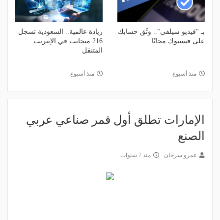
بـ "فيديو سيلفي".. وثّق حسابك
ريادة عالمية.. السعودية تسجل
على فيسبوك مجانًا
216 ميجابت في الإنترنت
المتنقل
منذ أسبوع
منذ أسبوع
الإمارات تطلق أول قمر صناعي عربي
الصنع
عمرو سرحان
منذ 7 سنوات