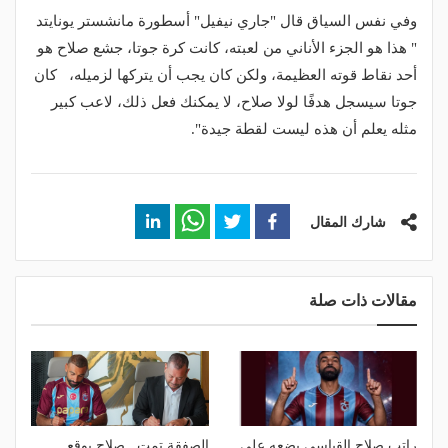
وفي نفس السياق قال "جاري نيفيل" أسطورة مانشستر يونايتد
" هذا هو الجزء الأناني من لعبته، كانت كرة جوتا، جشع صلاح هو
أحد نقاط قوته العظيمة، ولكن كان يجب أن يتركها لزميله، كان
جوتا سيسجل هدفًا لولا صلاح، لا يمكنك فعل ذلك، لاعب كبير
مثله يعلم أن هذه ليست لقطة جيدة".
شارك المقال
مقالات ذات صلة
راتب صلاح القياسي يضعه على
الصفقة تمت.. صلاح يوقع