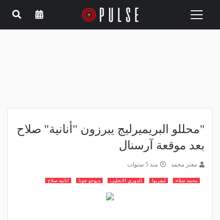
Toggle
navigation
"محللو البريميرليج يبرزون "أنانية" صلاح
بعد موقعة آرسنال
معتز محمد
منذ 5 سنوات
محمد صلاح
ليفربول
الدوري الانجليزي
ديوجو جوتا
انانية صلاح