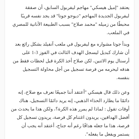
يعتقد "إميل هيسكي" مهاجم ليفربول السابق، أن صفقة
ليفربول الجديدة المهاجم "ديوجو جوتا" قد يجد نفسه قريبًا
محبطًا من زميله "محمد صلاح" بسبب الطبيعة الأنانية للمصري
في الملعب.
وبدأ جوتا مشواره مع ليفربول في ملعب آنفيلد بشكل رائع بعد
أن شارك كبديل ليسجل الهدف الثالث في الفوز 3-1 على
أرسنال يوم الاثنين، لكن صلاح أخذ الكرة قبل لحظات فقط من
هدفه ليحرمه من فرصة تسجيل من أجل محاولة التسجيل
بنفسه.
وعن ذلك قال هيسكي "أعتقد أننا جميعًا نعرف مع صلاح، إنه
دائمًا ما يطارد الحذاء الذهبي، إنه يريد دائمًا التسجيل، هناك
أوقات تقول : لماذا لم يمرر هذه الكرة؟، ولكن هذا ما يحدث من
أفضل الهدافين، يريدون اغتنام كل فرصة، يريدون تسجيل كل
فرصة، هذا ما جعله هدافًا رغم أنه جناح، أعتقد أنه يجب أن
يستمر ويفعل ما يفعله".