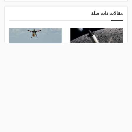
مقالات ذات صلة
حادث في الفضاء.. صاروخ
تعمل بالذكاء الاصطناعي..
"سبيس إكس" يرتطم بسطح
طائرات درون لرصد حالات
القمر
الغرق
منذ 20 ساعة
منذ يومين
رسالة تحذير تلقاها ملايين
قانون الذكاء الاصطناعي
المصريين.. كيف تشعر الهواتف
الأوروبي يدخل حيّز التنفيذ
بالزلازل؟
الأحد المقبل.. ما تفاصيله؟