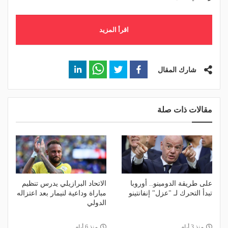
اقرأ المزيد
شارك المقال
مقالات ذات صلة
على طريقة الدومينو.. أوروبا
الاتحاد البرازيلي يدرس تنظيم
تبدأ التحرك لـ "عزل" إنفانتينو
مباراة وداعية لنيمار بعد اعتزاله
الدولي
منذ 3 أيام
منذ 6 أيام