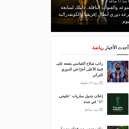
منذ 12 ساعة
موعد والقنوات الناقلة.. دليلك لمتابعة
منذ 7 ساعات
عة دوري أبطال إفريقيا والكونفدرالية
قرعة تمهيدي أبطال إفريق
يوم
لـ "الزمالك" وعقبة مرتقبة 
أحدث الأخبار
رياضة
راتب صلاح القياسي يضعه على
قمة الأعلى أجرًا في الدوري
التركي
منذ 13 دقيقة
إعلان جدول مباريات "خليجي
27" في جدة
منذ ساعة
بيان رسمي من خوان بيزيرا