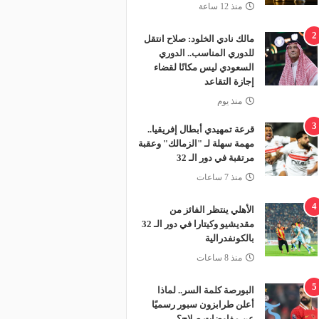
منذ 12 ساعة
2
مالك نادي الخلود: صلاح انتقل
للدوري المناسب.. الدوري
السعودي ليس مكانًا لقضاء
إجازة التقاعد
منذ يوم
3
قرعة تمهيدي أبطال إفريقيا..
مهمة سهلة لـ "الزمالك" وعقبة
مرتقبة في دور الـ 32
منذ 7 ساعات
4
الأهلي ينتظر الفائز من
مقديشيو وكيتارا في دور الـ 32
بالكونفدرالية
منذ 8 ساعات
5
البورصة كلمة السر.. لماذا
أعلن طرابزون سبور رسميًا
عن مفاوضات صلاح؟