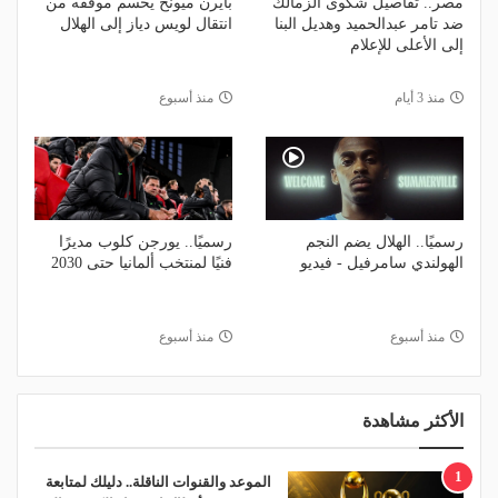
مصر.. تفاصيل شكوى الزمالك
بايرن ميونخ يحسم موقفه من
ضد تامر عبدالحميد وهديل البنا
انتقال لويس دياز إلى الهلال
إلى الأعلى للإعلام
منذ 3 أيام
منذ أسبوع
رسميًا.. الهلال يضم النجم
رسميًا.. يورجن كلوب مديرًا
الهولندي سامرفيل - فيديو
فنيًا لمنتخب ألمانيا حتى 2030
منذ أسبوع
منذ أسبوع
الأكثر مشاهدة
1
الموعد والقنوات الناقلة.. دليلك لمتابعة