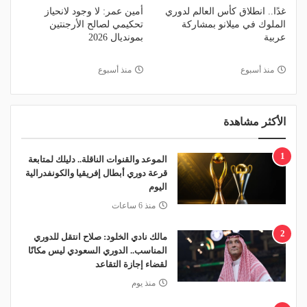
غدًا.. انطلاق كأس العالم لدوري
أمين عمر: لا وجود لانحياز
الملوك في ميلانو بمشاركة
تحكيمي لصالح الأرجنتين
عربية
بمونديال 2026
منذ أسبوع
منذ أسبوع
الأكثر مشاهدة
1
الموعد والقنوات الناقلة.. دليلك لمتابعة
قرعة دوري أبطال إفريقيا والكونفدرالية
اليوم
منذ 6 ساعات
2
مالك نادي الخلود: صلاح انتقل للدوري
المناسب.. الدوري السعودي ليس مكانًا
لقضاء إجازة التقاعد
منذ يوم