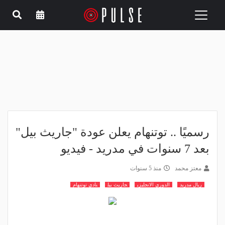
Toggle
navigation
رسميًا .. توتنهام يعلن عودة "جاريث بيل"
بعد 7 سنوات في مدريد - فيديو
معتز محمد
منذ 5 سنوات
ريال مدريد
الدوري الانجليزي
جاريث بيل
نادي توتنهام