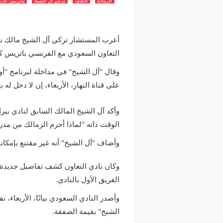
الزمالك
التعاون
تركي ال الشيخ
باتريس كارت
أعرب المستشار تركي آل الشيخ مالك ناد
التعاون السعودي مع الفرنسي باتريس كا
وقال "آل الشيخ" في مداخلة لبرنامج "أ
على قناة النهار، الأربعاء، إن لا دخل له ب
وأكد آل الشيخ المالك السابق لنادي بيرامي
الوقت ذاته "لماذا أحرم الزمالك من مدر
وأضاف "آل الشيخ" أنه غير مقتنع بإمكانيا
وكان نادي التعاون كشف تفاصيل جديدة ب
الفريق الأول بالنادي.
وأصدر النادي السعودي بيانًا، الأربعاء،
الشيخ" بقيمة الصفقة.