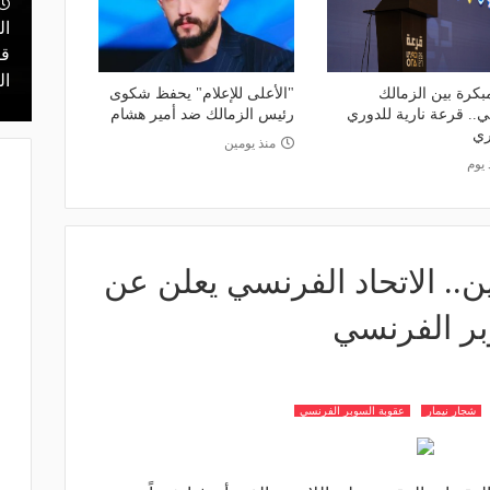
منذ يوم
مالك نادي الخلود: صلاح انتقل للدوري
ال
يا.. مهمة سهلة
المناسب.. الدوري السعودي ليس مكانًا
قر
في دور الـ 32
لقضاء إجازة التقاعد
ال
بكرة بين الزمالك
"الأعلى للإعلام" يحفظ شكوى
ي.. قرعة نارية للدوري
رئيس الزمالك ضد أمير هشام
ري
منذ يومين
 يوم
مار و5 أخرين.. الاتحاد الفرنسي يعلن عن
بر الفرنسي
شجار نيمار
عقوبة السوبر الفرنسي