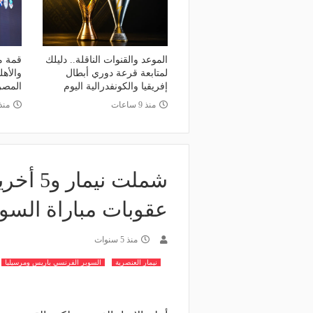
منذ 9 ساعات
وعد والقنوات الناقلة.. دليلك لمتابعة
منذ 4 ساعات
عة دوري أبطال إفريقيا والكونفدرالية
قرعة تمهيدي أبطال إفريق
وم
لـ "الزمالك" وعقبة مرتقبة 
الموعد والقنوات الناقلة.. دليلك
قمة م
لمتابعة قرعة دوري أبطال
والأهل
إفريقيا والكونفدرالية اليوم
المص
منذ 9 ساعات
منذ
شملت ني
عقوبات مباراة السو
منذ 5 سنوات
نيمار العنصرية
السوبر الفرنسي باريس ومرسيليا