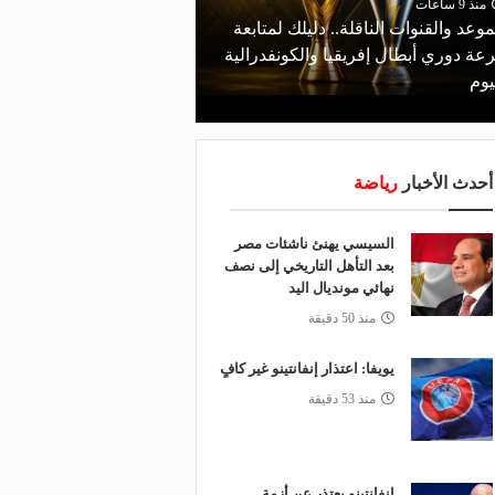
منذ 9 ساعات
موعد والقنوات الناقلة.. دليلك لمتابعة
منذ 4 ساعات
عة دوري أبطال إفريقيا والكونفدرالية
قرعة تمهيدي أبطال إفريق
يوم
لـ "الزمالك" وعقبة مرتقبة 
أحدث الأخبار
رياضة
السيسي يهنئ ناشئات مصر
بعد التأهل التاريخي إلى نصف
نهائي مونديال اليد
منذ 50 دقيقة
يويفا: اعتذار إنفانتينو غير كافٍ
منذ 53 دقيقة
إنفانتينو يعتذر عن أزمة