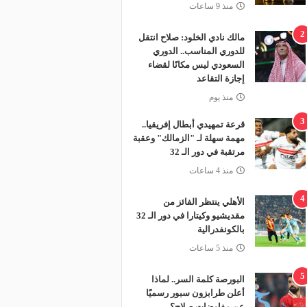
منذ 9 ساعات
2
مالك نادي الخلود: صلاح انتقل
للدوري المناسب.. الدوري
السعودي ليس مكانًا لقضاء
إجازة التقاعد
منذ يوم
3
قرعة تمهيدي أبطال إفريقيا..
مهمة سهلة لـ "الزمالك" وعقبة
مرتقبة في دور الـ 32
منذ 4 ساعات
4
الأهلي ينتظر الفائز من
مقديشيو وكيتارا في دور الـ 32
بالكونفدرالية
منذ 5 ساعات
5
البورصة كلمة السر.. لماذا
أعلن طرابزون سبور رسميًا
عن مفاوضات صلاح؟