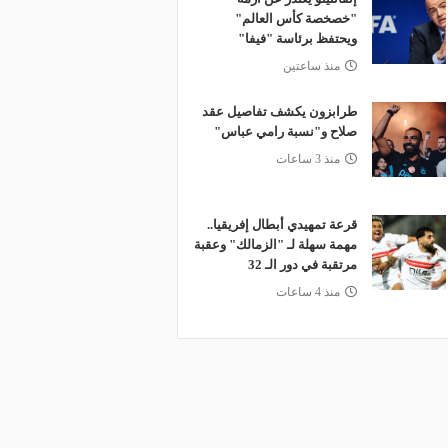
"خصخصة كأس العالم"
ويحتفظ برئاسة "فيفا"
منذ ساعتين
طرابزون يكشف تفاصيل عقد
صلاح و"نسبة رامي عباس"
منذ 3 ساعات
قرعة تمهيدي أبطال إفريقيا..
مهمة سهلة لـ "الزمالك" وعقبة
مرتقبة في دور الـ 32
منذ 4 ساعات