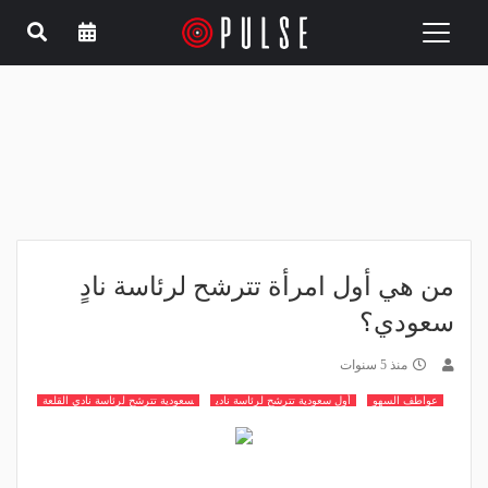
Toggle
navigation
من هي أول امرأة تترشح لرئاسة نادٍ
سعودي؟
منذ 5 سنوات
عواطف السهو
أول سعودية تترشح لرئاسة نادي
سعودية تترشح لرئاسة نادي القلعة