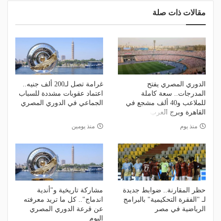
مقالات ذات صلة
الدوري المصري يفتح
غرامة تصل لـ200 ألف جنيه..
المدرجات.. سعة كاملة
اعتماد عقوبات مشددة للسباب
للملاعب و40 ألف مشجع في
الجماعي في الدوري المصري
القاهرة وبرج العرب
منذ يوم
منذ يومين
حظر المقارنة.. ضوابط جديدة
مشاركة تاريخية و"أندية
لـ "الفقرة التحكيمية" بالبرامج
اندماج".. كل ما تريد معرفته
الرياضية في مصر
عن قرعة الدوري المصري
اليوم