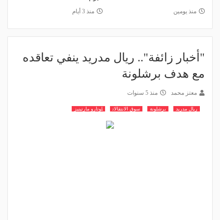
منذ يومين
منذ 3 أيام
"أخبار زائفة".. ريال مدريد ينفي تعاقده
مع هدف برشلونة
معتز محمد
منذ 5 سنوات
ريال مدريد
برشلونة
سوق الانتقالات
لوتارو مارتينيز