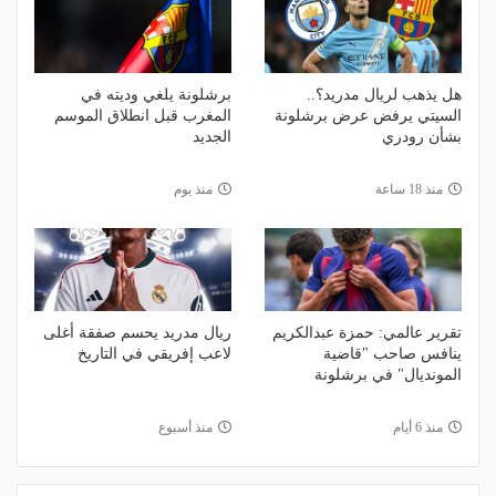
هل يذهب لريال مدريد؟..
برشلونة يلغي وديته في
السيتي يرفض عرض برشلونة
المغرب قبل انطلاق الموسم
بشأن رودري
الجديد
منذ 18 ساعة
منذ يوم
تقرير عالمي: حمزة عبدالكريم
ريال مدريد يحسم صفقة أغلى
ينافس صاحب "قاضية
لاعب إفريقي في التاريخ
المونديال" في برشلونة
منذ 6 أيام
منذ أسبوع