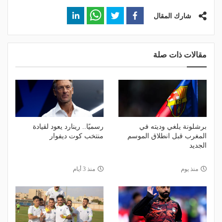
شارك المقال
مقالات ذات صلة
برشلونة يلغي وديته في
رسميًا.. رينارد يعود لقيادة
المغرب قبل انطلاق الموسم
منتخب كوت ديفوار
الجديد
منذ يوم
منذ 3 أيام