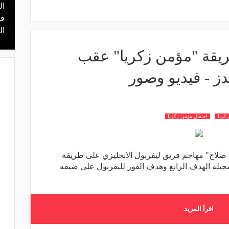
ال
منذ 17 ساعة
 محمد علي بن
هل يذهب لريال مدريد؟.. السيتي يرفض
قر
عرض برشلونة بشأن رودري
ال
يقة "مؤمن زكريا" عقب
ز - فيديو وصور
كريا
احتفال مؤمن زكريا
صلاح" مهاجم فريق ليفربول الانجليزي على طريقة
يله الهدف الرابع وهدف الفوز لليفربول على ضيفه
اقرأ المزيد