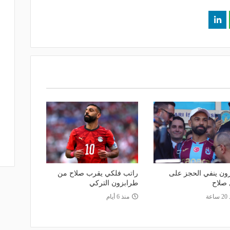
ون ينفي الحجز على
راتب فلكي يقرب صلاح من
 صلاح
طرابزون التركي
اعة
منذ 6 أيام