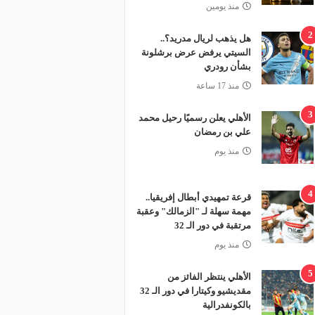
منذ يومين
2
هل يذهب لريال مدريد؟..
السيتي يرفض عرض برشلونة
بشأن رودري
منذ 17 ساعة
3
الأهلي يعلن رسميًا رحيل محمد
علي بن رمضان
منذ يوم
4
قرعة تمهيدي أبطال إفريقيا..
مهمة سهلة لـ "الزمالك" وعقبة
مرتقبة في دور الـ 32
منذ يوم
5
الأهلي ينتظر الفائز من
مقديشيو وكيتارا في دور الـ 32
بالكونفدرالية