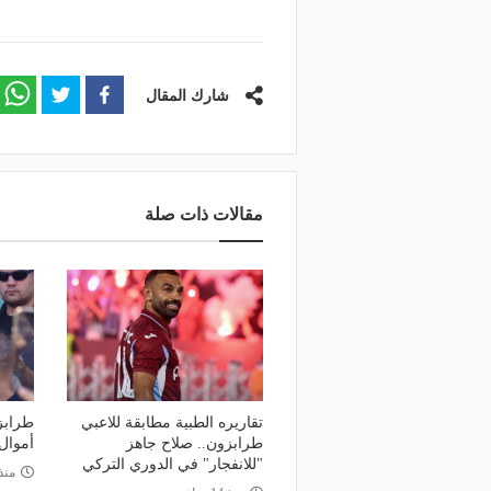
شارك المقال
مقالات ذات صلة
تقاريره الطبية مطابقة للاعبي
طرابز
طرابزون.. صلاح جاهز
أموال
"للانفجار" في الدوري التركي
منذ 20 س
منذ يومين