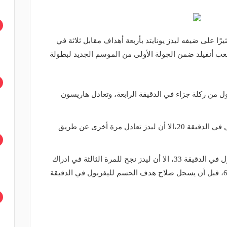
ًا على ضيفه ليدز يونايتد بأربعة أهداف مقابل ثلاثة في
عب أنفيلد ضمن الجولة الأولى من الموسم الجديد لبطولة
 من ركلة جزاء في الدقيقة الرابعة، وتعادل هاريسون
وأضاف فان دايك الهدف الثاني لليفربول في الدقيقة 20،الا أن ليدز تعادل مرة أخرى عن طريق
وعاد محمد صلاح ليسجل الثالث لليفربول في الدقيقة 33، الا أن ليدز نجح للمرة الثالثة في ادراك
التعادل عن طريق كليتش في الدقيقة 66، قبل أن يسجل صلاح هدف الحسم لليفربول في الدقيقة