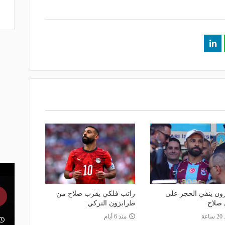
ون ينفي الحجز على
راتب فلكي يقرب صلاح من
 صلاح
طرابزون التركي
اعة
منذ 6 أيام