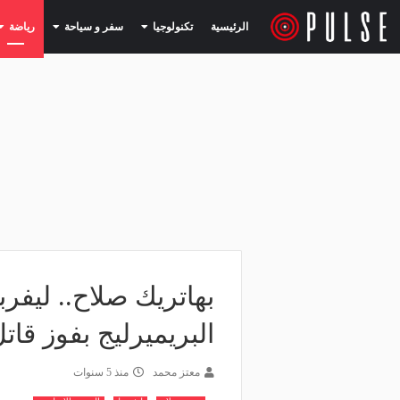
(current)
(current)
الرئيسية
تكنولوجيا
سفر و سياحة
رياضة
بهاتريك صلاح.. ليف
البريميرليج بفوز قات
معتز محمد
منذ 5 سنوات