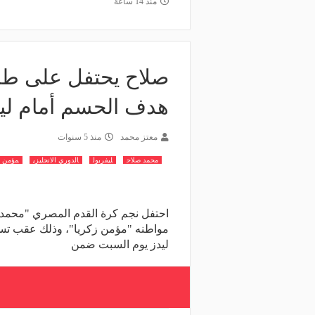
منذ 14 ساعة
وعد والقنوات الناقلة.. دليلك لمتابعة
منذ يوم
عة دوري أبطال إفريقيا والكونفدرالية
الأهلي يعلن رسميًا رحيل
وم
رمضان
صلاح يحتفل على طر
هدف الحسم أمام ليد
معتز محمد
منذ 5 سنوات
محمد صلاح
ليفربول
الدوري الانجليزي
مؤمن ز
احتفل نجم كرة القدم المصري "محمد 
مواطنه "مؤمن زكريا"، وذلك عقب تسج
ليدز يوم السبت ضمن