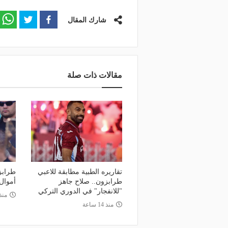
شارك المقال
مقالات ذات صلة
تقاريره الطبية مطابقة للاعبي
طرابز
طرابزون.. صلاح جاهز
أموال
"للانفجار" في الدوري التركي
منذ 20 س
منذ 14 ساعة