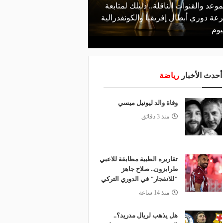
موعد والقنوات الناقلة.. دليلك لمتابعة
منذ يوم
عة دوري أبطال إفريقيا والكونفدرالية
الأهلي يعلن رسميًا رحيل
يوم
رمضان
أحدث الأخبار
رياضة
وفاة والد ليونيل ميسي
منذ 3 دقائق
تقاريره الطبية مطابقة للاعبي
طرابزون.. صلاح جاهز
"للانفجار" في الدوري التركي
منذ 14 ساعة
هل يذهب لريال مدريد؟..