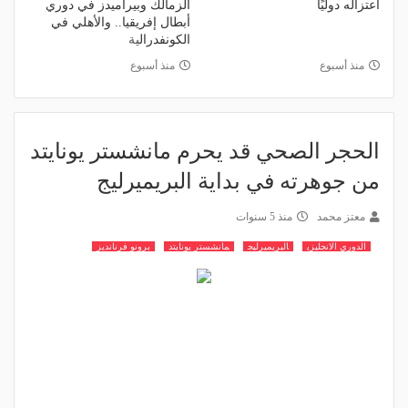
اعتزاله دوليًا
الزمالك وبيراميدز في دوري
أبطال إفريقيا.. والأهلي في
الكونفدرالية
منذ أسبوع
منذ أسبوع
الحجر الصحي قد يحرم مانشستر يونايتد
من جوهرته في بداية البريميرليج
معتز محمد
منذ 5 سنوات
الدوري الانجليزي
البريميرليج
مانشستر يونايتد
برونو فرنانديز