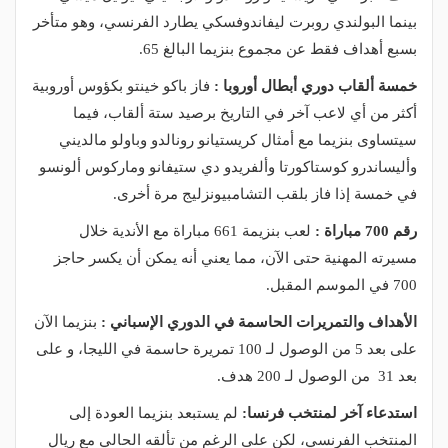
بينما البولندي روبرت ليفاندوفسكي يطارد الفرنسي، وهو متأخر
بسبع أهداف فقط عن مجموع بنزيما البالغ 65.
خمسة ألقاب دوري أبطال أوروبا :
فاز باكو خينتو بكؤوس أوروبية
أكثر من أي لاعب آخر في التاريخ برصيد ستة ألقاب، فيما
سيتساوى بنزيما مع أمثال كريستيانو رونالدو وباولو مالديني
وأليساندرو كوستاكورتا وألفريدو دي ستيفانو وماركوس ألونسو
في خمسة إذا فاز بلقب التشامبيونزليج مرة أخرى.
رقم 700 مباراة :
لعب بنزيمة 661 مباراة مع الأندية خلال
مسيرته المهنية حتى الآن، مما يعني أنه يمكن أن يكسر حاجز
700 في الموسم المقبل.
الأهداف والتمريرات الحاسمة في الدوري الإسباني :
بنزيما الآن
على بعد 5 من الوصول لـ 100 تمريرة حاسمة في الليجا، و على
بعد 31 من الوصول لـ 200 هدف.
استدعاء آخر لمنتخب فرنسا:
لم يستبعد بنزيما العودة إلى
المنتخب الفرنسي، لكن على الرغم من تألقه الحالي مع ريال