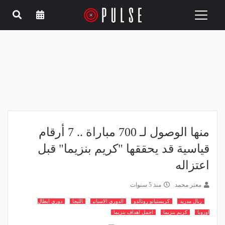
Toggle
navigation
منها الوصول لـ 700 مباراة .. 7 أرقام
قياسية قد يحققها "كريم بنزيما" قبل
اعتزاله
معتز محمد
منذ 5 سنوات
ريال مدريد
كريستيانو رونالدو
الدوري الاسباني
الليجا
دوري ابطال
اوروبا
كريم بنزيما
اجمل اهداف بنزيما